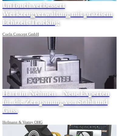
UnTouch verbessert
Werkzeugverwaltung mit präzisem
Echtzeit-Tracking
Coeln Concept GmbH
Hart im Nehmen – Neue Experten
für die Zerspanung von Stahl und
Guss
Hofmann & Vratny OHG