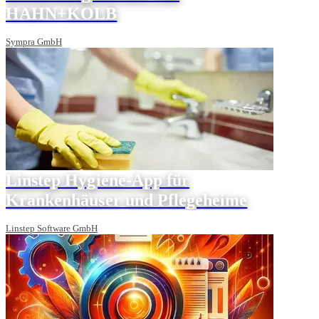
HAHN+KOLB
Sympra GmbH
Linstep Hygiene-App für
Krankenhäuser und Pflegeheime
Linstep Software GmbH