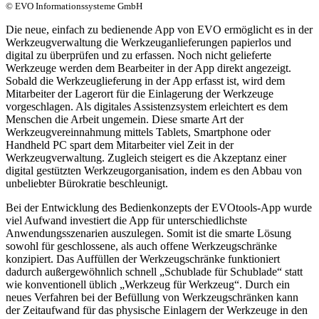
© EVO Informationssysteme GmbH
Die neue, einfach zu bedienende App von EVO ermöglicht es in der
Werkzeugverwaltung die Werkzeuganlieferungen papierlos und
digital zu überprüfen und zu erfassen. Noch nicht gelieferte
Werkzeuge werden dem Bearbeiter in der App direkt angezeigt.
Sobald die Werkzeuglieferung in der App erfasst ist, wird dem
Mitarbeiter der Lagerort für die Einlagerung der Werkzeuge
vorgeschlagen. Als digitales Assistenzsystem erleichtert es dem
Menschen die Arbeit ungemein. Diese smarte Art der
Werkzeugvereinnahmung mittels Tablets, Smartphone oder
Handheld PC spart dem Mitarbeiter viel Zeit in der
Werkzeugverwaltung. Zugleich steigert es die Akzeptanz einer
digital gestützten Werkzeugorganisation, indem es den Abbau von
unbeliebter Bürokratie beschleunigt.
Bei der Entwicklung des Bedienkonzepts der EVOtools-App wurde
viel Aufwand investiert die App für unterschiedlichste
Anwendungsszenarien auszulegen. Somit ist die smarte Lösung
sowohl für geschlossene, als auch offene Werkzeugschränke
konzipiert. Das Auffüllen der Werkzeugschränke funktioniert
dadurch außergewöhnlich schnell „Schublade für Schublade“ statt
wie konventionell üblich „Werkzeug für Werkzeug“. Durch ein
neues Verfahren bei der Befüllung von Werkzeugschränken kann
der Zeitaufwand für das physische Einlagern der Werkzeuge in den