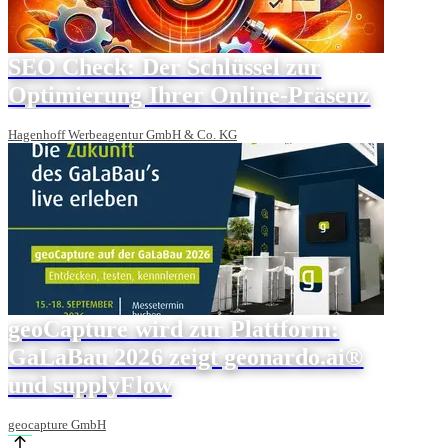
SEO Check: Der Schlüssel zur
Optimierung Ihrer Online-Präsenz
Hagenhoff Werbeagentur GmbH & Co. KG
geoCapture wird zur Plattform:
GaLaBau 2026 zeigt geonardo.ai®
und supplyFlow
geocapture GmbH