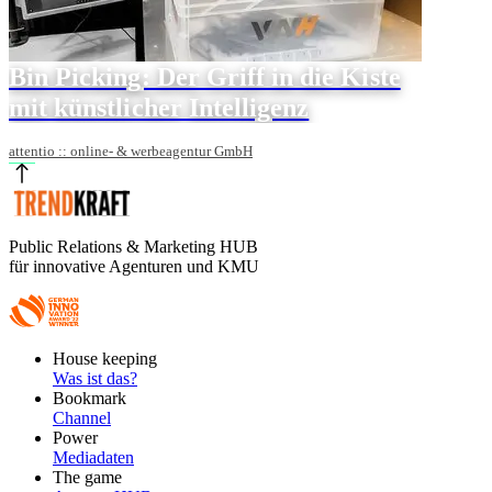
Bin Picking: Der Griff in die Kiste
mit künstlicher Intelligenz
attentio :: online- & werbeagentur GmbH
Public Relations & Marketing HUB
für innovative Agenturen und KMU
Footer
House keeping
Main
Was ist das?
Bookmark
Channel
Power
Mediadaten
The game