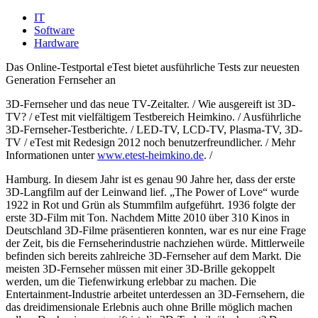
IT
Software
Hardware
Das Online-Testportal eTest bietet ausführliche Tests zur neuesten
Generation Fernseher an
3D-Fernseher und das neue TV-Zeitalter. / Wie ausgereift ist 3D-
TV? / eTest mit vielfältigem Testbereich Heimkino. / Ausführliche
3D-Fernseher-Testberichte. / LED-TV, LCD-TV, Plasma-TV, 3D-
TV / eTest mit Redesign 2012 noch benutzerfreundlicher. / Mehr
Informationen unter
www.etest-heimkino.de
. /
Hamburg. In diesem Jahr ist es genau 90 Jahre her, dass der erste
3D-Langfilm auf der Leinwand lief. „The Power of Love“ wurde
1922 in Rot und Grün als Stummfilm aufgeführt. 1936 folgte der
erste 3D-Film mit Ton. Nachdem Mitte 2010 über 310 Kinos in
Deutschland 3D-Filme präsentieren konnten, war es nur eine Frage
der Zeit, bis die Fernseherindustrie nachziehen würde. Mittlerweile
befinden sich bereits zahlreiche 3D-Fernseher auf dem Markt. Die
meisten 3D-Fernseher müssen mit einer 3D-Brille gekoppelt
werden, um die Tiefenwirkung erlebbar zu machen. Die
Entertainment-Industrie arbeitet unterdessen an 3D-Fernsehern, die
das dreidimensionale Erlebnis auch ohne Brille möglich machen