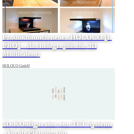
Produktlaunch neuer HOLOCO [L
PRO] – das holographische 3D
Multitalent!
HOLOCO GmbH
3D-KOnfigurator von TFT Systems
- Vorab-Planung von