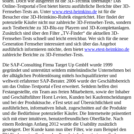
sollen. Doch wie ausgereift ist die 3D-Technik überhaupt? Das
Online-Testportal eTest bietet hierzu ausführliche Berichte über 3D-
Fernseher-Tests an. Unter
www.etest-heimkino.de
ist für die
Besucher eine 3D-Heimkino-Rubrik eingerichtet. Hier findet der
potenzielle Käufer nicht nur zahlreiche 3D-Fernseher-Tests, sondern
auch Testberichte zu 3D-Blu-ray Playern und 3D-Komplettanlagen.
Zusätzlich sind über den Filter „TV-Finder“ die aktuellen 3D-
Fernseher-Tests schnell und leicht erreichbar. Wer sich für die neue
Generation Fernseher interessiert und sich über das Angebot
ausführlich informieren möchte, dem bietet
www.etest-heimkino.de
zahlreiche Berichte zu 3D-Fernseher-Tests.
Die SAP-Consulting Firma Target Up GmbH wurde 1999
gegründet und unterstützt seitdem mittelständische Unternehmen bei
der alltäglichen Problemlösung mittels hochqualifizierter und
weltweit erfahrener SAP-Berater. 2006 wurde der Geschäftsbereich
um das Online-Testportal eTest erweitert. Seitdem helfen drei
Festangestellte, ein Team aus freien Mitarbeitern, sowie der Inhaber
und Geschäftsführer Horst Levien, Kunden bei Kaufentscheidungen
und bei der Produktsuche. eTest setzt auf Übersichtlichkeit und
ausführlichen, informativen Inhalt, zugeschnitten auf die Produkte
und die Bedürfnisse potenzieller Käufer. Die Internetseite präsentiert
sich mit einer intuitiven, benutzerfreundlichen Oberfläche. Nach
einem Redesign Anfang 2012 wurde die Usability zusätzlich
gesteigert. Der Kunde kann nun über Filter, wie zum Beispiel den