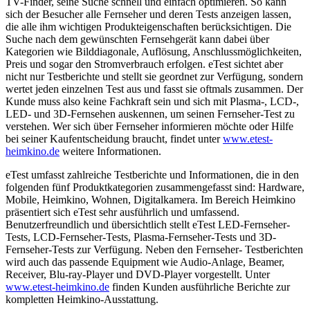
TV-Finder, seine Suche schnell und einfach optimieren. So kann
sich der Besucher alle Fernseher und deren Tests anzeigen lassen,
die alle ihm wichtigen Produkteigenschaften berücksichtigen. Die
Suche nach dem gewünschten Fernsehgerät kann dabei über
Kategorien wie Bilddiagonale, Auflösung, Anschlussmöglichkeiten,
Preis und sogar den Stromverbrauch erfolgen. eTest sichtet aber
nicht nur Testberichte und stellt sie geordnet zur Verfügung, sondern
wertet jeden einzelnen Test aus und fasst sie oftmals zusammen. Der
Kunde muss also keine Fachkraft sein und sich mit Plasma-, LCD-,
LED- und 3D-Fernsehen auskennen, um seinen Fernseher-Test zu
verstehen. Wer sich über Fernseher informieren möchte oder Hilfe
bei seiner Kaufentscheidung braucht, findet unter
www.etest-
heimkino.de
weitere Informationen.
eTest umfasst zahlreiche Testberichte und Informationen, die in den
folgenden fünf Produktkategorien zusammengefasst sind: Hardware,
Mobile, Heimkino, Wohnen, Digitalkamera. Im Bereich Heimkino
präsentiert sich eTest sehr ausführlich und umfassend.
Benutzerfreundlich und übersichtlich stellt eTest LED-Fernseher-
Tests, LCD-Fernseher-Tests, Plasma-Fernseher-Tests und 3D-
Fernseher-Tests zur Verfügung. Neben den Fernseher- Testberichten
wird auch das passende Equipment wie Audio-Anlage, Beamer,
Receiver, Blu-ray-Player und DVD-Player vorgestellt. Unter
www.etest-heimkino.de
finden Kunden ausführliche Berichte zur
kompletten Heimkino-Ausstattung.