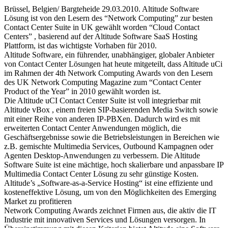
Brüssel, Belgien/ Bargteheide 29.03.2010. Altitude Software
Lösung ist von den Lesern des “Network Computing” zur besten
Contact Center Suite in UK gewählt worden “Cloud Contact
Centers” , basierend auf der Altitude Software SaaS Hosting
Plattform, ist das wichtigste Vorhaben für 2010.
Altitude Software, ein führender, unabhängiger, globaler Anbieter
von Contact Center Lösungen hat heute mitgeteilt, dass Altitude uCi
im Rahmen der 4th Network Computing Awards von den Lesern
des UK Network Computing Magazine zum “Contact Center
Product of the Year” in 2010 gewählt worden ist.
Die Altitude uCI Contact Center Suite ist voll integrierbar mit
Altitude vBox , einem freien SIP-basierenden Media Switch sowie
mit einer Reihe von anderen IP-PBXen. Dadurch wird es mit
erweiterten Contact Center Anwendungen möglich, die
Geschäftsergebnisse sowie die Betriebsleistungen in Bereichen wie
z.B. gemischte Multimedia Services, Outbound Kampagnen oder
Agenten Desktop-Anwendungen zu verbessern. Die Altitude
Software Suite ist eine mächtige, hoch skalierbare und anpassbare IP
Multimedia Contact Center Lösung zu sehr günstige Kosten.
Altitude’s „Software-as-a-Service Hosting“ ist eine effiziente und
kosteneffektive Lösung, um von den Möglichkeiten des Emerging
Market zu profitieren
Network Computing Awards zeichnet Firmen aus, die aktiv die IT
Industrie mit innovativen Services und Lösungen versorgen. In