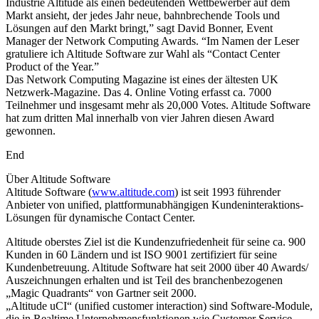
Industrie Altitude als einen bedeutenden Wettbewerber auf dem
Markt ansieht, der jedes Jahr neue, bahnbrechende Tools und
Lösungen auf den Markt bringt,” sagt David Bonner, Event
Manager der Network Computing Awards. “Im Namen der Leser
gratuliere ich Altitude Software zur Wahl als “Contact Center
Product of the Year.”
Das Network Computing Magazine ist eines der ältesten UK
Netzwerk-Magazine. Das 4. Online Voting erfasst ca. 7000
Teilnehmer und insgesamt mehr als 20,000 Votes. Altitude Software
hat zum dritten Mal innerhalb von vier Jahren diesen Award
gewonnen.
End
Über Altitude Software
Altitude Software (
www.altitude.com
) ist seit 1993 führender
Anbieter von unified, plattformunabhängigen Kundeninteraktions-
Lösungen für dynamische Contact Center.
Altitude oberstes Ziel ist die Kundenzufriedenheit für seine ca. 900
Kunden in 60 Ländern und ist ISO 9001 zertifiziert für seine
Kundenbetreuung. Altitude Software hat seit 2000 über 40 Awards/
Auszeichnungen erhalten und ist Teil des branchenbezogenen
„Magic Quadrants“ von Gartner seit 2000.
„Altitude uCI“ (unified customer interaction) sind Software-Module,
die in Realtime Unternehmensfunktionen wie Customer Service,