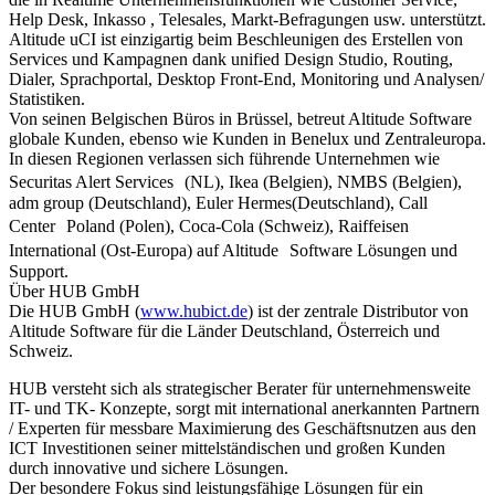
Help Desk, Inkasso , Telesales, Markt-Befragungen usw. unterstützt.
Altitude uCI ist einzigartig beim Beschleunigen des Erstellen von
Services und Kampagnen dank unified Design Studio, Routing,
Dialer, Sprachportal, Desktop Front-End, Monitoring und Analysen/
Statistiken.
Von seinen Belgischen Büros in Brüssel, betreut Altitude Software
globale Kunden, ebenso wie Kunden in Benelux und Zentraleuropa.
In diesen Regionen verlassen sich führende Unternehmen wie
Securitas Alert Services (NL), Ikea (Belgien), NMBS (Belgien),
adm group (Deutschland), Euler Hermes(Deutschland), Call
Center Poland (Polen), Coca-Cola (Schweiz), Raiffeisen
International (Ost-Europa) auf Altitude Software Lösungen und
Support.
Über HUB GmbH
Die HUB GmbH (
www.hubict.de
) ist der zentrale Distributor von
Altitude Software für die Länder Deutschland, Österreich und
Schweiz.
HUB versteht sich als strategischer Berater für unternehmensweite
IT- und TK- Konzepte, sorgt mit international anerkannten Partnern
/ Experten für messbare Maximierung des Geschäftsnutzen aus den
ICT Investitionen seiner mittelständischen und großen Kunden
durch innovative und sichere Lösungen.
Der besondere Fokus sind leistungsfähige Lösungen für ein