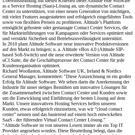
Übereinstimmung mit diesen Kriterien bietet Altitude eine Software
as a Service Hosting (Saas)-Lösung an, um dynamische Contact
Center zu unterstützen, von einer neuen Generation von mächtigen,
mit vielen Features ausgestatteten und erfolgreich eingeführten Tools
sowie von flexiblen Preisen zu profitieren. Altitude’s Plattform
ermöglicht gehostete oder gemanagte Contact Center Services, die
für Markteinführungen von Kampagnen oder Services optimiert sind
und verstärkt Sicherheit und Betriebszuverlässigkeit unterstützt.
In 2010 plant Altitude Software neue innovative Produktversionen
auf den Markt zu bringen; u. a. Altitude vBox 4.0 (Altitude SIP-
based Soft-Switch) und die neue erweiterte Version von Altitude
uCI Suite, die die Geschäftsprozesse der Contact Center für jede
Kundenorganisation optimiert.
Richard Woollaston, Altitude Software UK, Ireland & Nordics
General Manager, kommentiert: "Diese Auszeichnung ist ein großer
Erfolg für Altitude Software. Wir sehen darin die Anerkennung der
Industrie für unser stetiges Bemühen um innovative Lösungen für
die Zusammenarbeit zwischen Contact Center und Kunden sowie
um die Entwicklung und Einführung der besten Lösung auf dem
Markt. Unsere innovativen Hosting Services helfen unseren
Kunden, etwas erfolgreich einzusetzen, was wir “cloud contact
center” nennen und das basierend auf einem hoch entwickelten
SaaS - der führenden Virtual Contact Center Lösung.”
“Altitude Software ist von unseren Lesern immer als ein Top IT
Provider angesehen worden. Diese Beurteilung belegt, dass die