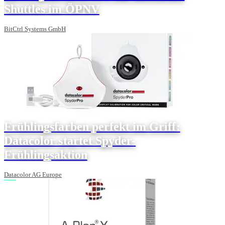
Shuttles im ÖPNV
BitCtrl Systems GmbH
Frühlingsfarben perfekt im Griff:
Datacolor startet Spyder-
Frühlingsaktion
Datacolor AG Europe