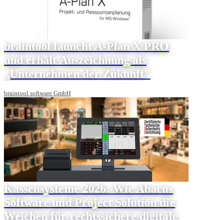
braintool launcht A-Plan X PRO
und erhält Auszeichnung als
„Unternehmen der Zukunft"
braintool software GmbH
Kassensysteme 2026: Wie Abacus
Software und Project Solution die
Weichen für rechtssichere digitale