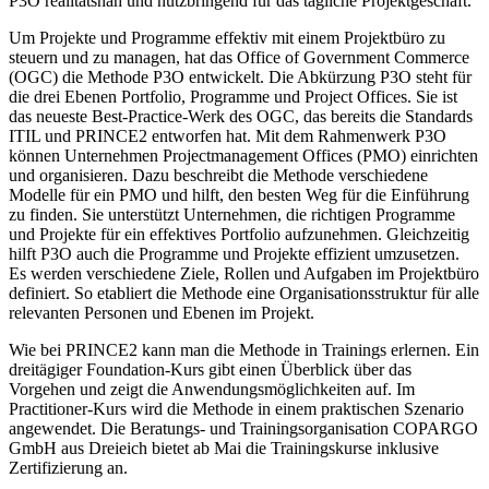
P3O realitätsnah und nutzbringend für das tägliche Projektgeschäft.
Um Projekte und Programme effektiv mit einem Projektbüro zu
steuern und zu managen, hat das Office of Government Commerce
(OGC) die Methode P3O entwickelt. Die Abkürzung P3O steht für
die drei Ebenen Portfolio, Programme und Project Offices. Sie ist
das neueste Best-Practice-Werk des OGC, das bereits die Standards
ITIL und PRINCE2 entworfen hat. Mit dem Rahmenwerk P3O
können Unternehmen Projectmanagement Offices (PMO) einrichten
und organisieren. Dazu beschreibt die Methode verschiedene
Modelle für ein PMO und hilft, den besten Weg für die Einführung
zu finden. Sie unterstützt Unternehmen, die richtigen Programme
und Projekte für ein effektives Portfolio aufzunehmen. Gleichzeitig
hilft P3O auch die Programme und Projekte effizient umzusetzen.
Es werden verschiedene Ziele, Rollen und Aufgaben im Projektbüro
definiert. So etabliert die Methode eine Organisationsstruktur für alle
relevanten Personen und Ebenen im Projekt.
Wie bei PRINCE2 kann man die Methode in Trainings erlernen. Ein
dreitägiger Foundation-Kurs gibt einen Überblick über das
Vorgehen und zeigt die Anwendungsmöglichkeiten auf. Im
Practitioner-Kurs wird die Methode in einem praktischen Szenario
angewendet. Die Beratungs- und Trainingsorganisation COPARGO
GmbH aus Dreieich bietet ab Mai die Trainingskurse inklusive
Zertifizierung an.