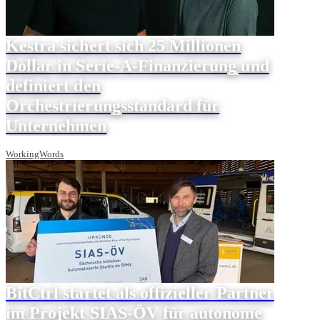
Kestra sichert sich 25 Millionen
Dollar in Serie-A-Finanzierung und
definiert den
Orchestrierungsstandard für
Unternehmen
WorkingWords
BitCtrl startet als offizieller Partner
im Projekt SIAS-ÖV für autonome