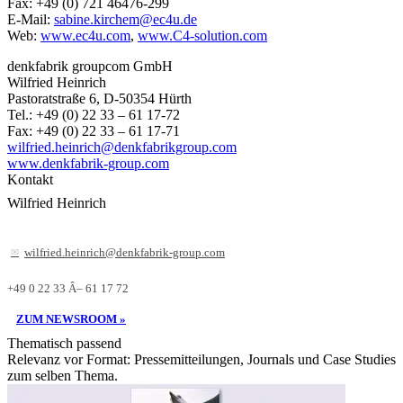
Fax: +49 (0) 721 46476-299
E-Mail:
sabine.kirchem@ec4u.de
Web:
www.ec4u.com
,
www.C4-solution.com
denkfabrik groupcom GmbH
Wilfried Heinrich
Pastoratstraße 6, D-50354 Hürth
Tel.: +49 (0) 22 33 – 61 17-72
Fax: +49 (0) 22 33 – 61 17-71
wilfried.heinrich@denkfabrikgroup.com
www.denkfabrik-group.com
Kontakt
Wilfried Heinrich
wilfried.heinrich@denkfabrik-group.com
+49 0 22 33 Â– 61 17 72
ZUM NEWSROOM »
Thematisch passend
Relevanz vor Format: Pressemitteilungen, Journals und Case Studies
zum selben Thema.