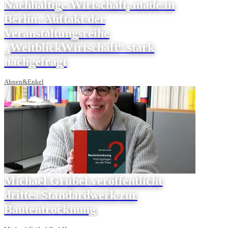
Nachhaltige Wirtschaft, made in
Berlin: Auftakt der
Veranstaltungsreihe
„WeitblickWirtschaft“ stark
nachgefragt
Ahnen&Enkel
Michael Grübel veröffentlicht
drittes Standardwerk zur
Bautentrocknung