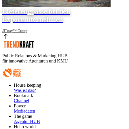
Lieferengpässe bei den
Exportunternehmen
JITpay™ Group
Public Relations & Marketing HUB
für innovative Agenturen und KMU
Footer
House keeping
Main
Was ist das?
Bookmark
Channel
Power
Mediadaten
The game
Agentur HUB
Hello world