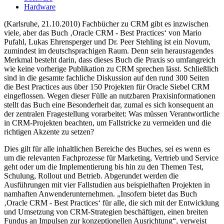
Hardware
(Karlsruhe, 21.10.2010) Fachbücher zu CRM gibt es inzwischen
viele, aber das Buch ‚Oracle CRM - Best Practices‘ von Mario
Pufahl, Lukas Ehrensperger und Dr. Peer Stehling ist ein Novum,
zumindest im deutschsprachigen Raum. Denn sein herausragendes
Merkmal besteht darin, dass dieses Buch die Praxis so umfangreich
wie keine vorherige Publikation zu CRM sprechen lässt. Schließlich
sind in die gesamte fachliche Diskussion auf den rund 300 Seiten
die Best Practices aus über 150 Projekten für Oracle Siebel CRM
eingeflossen. Wegen dieser Fülle an nutzbaren Praxisinformationen
stellt das Buch eine Besonderheit dar, zumal es sich konsequent an
der zentralen Fragestellung vorarbeitet: Was müssen Verantwortliche
in CRM-Projekten beachten, um Fallstricke zu vermeiden und die
richtigen Akzente zu setzen?
Dies gilt für alle inhaltlichen Bereiche des Buches, sei es wenn es
um die relevanten Fachprozesse für Marketing, Vertrieb und Service
geht oder um die Implementierung bis hin zu den Themen Test,
Schulung, Rollout und Betrieb. Abgerundet werden die
Ausführungen mit vier Fallstudien aus beispielhaften Projekten in
namhaften Anwenderunternehmen. „Insofern bietet das Buch
‚Oracle CRM - Best Practices‘ für alle, die sich mit der Entwicklung
und Umsetzung von CRM-Strategien beschäftigen, einen breiten
Fundus an Impulsen zur konzeptionellen Ausrichtung“, verweist