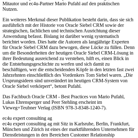
Mitautor und ec4u-Partner Mario Pufahl auf den praktischen
Nutzen.
Ein weiteres Merkmal dieser Publikation besteht darin, dass sie sich
ausführlich mit der Historie von Oracle Siebel CRM sowie der
strategischen, fachlichen und technischen Ausrichtung dieser
Anwendung befasst. Bislang ist darüber wenig systematisch
berichtet worden. Dies hatte die Autoren als langjährige Experten
für Oracle Siebel CRM dazu bewogen, diese Lücke zu füllen. Denn
um die Besonderheiten der heutigen Oracle Siebel CRM-Lösung in
ihrer Bedeutung ausreichend zu verstehen, hilft es, einen Blick in
die Entstehungsgeschichte zu werfen und sich damit zu
beschäftigen, wer die entscheidenden Köpfe in den letzten fast zwei
Jahrzehnten einschließlich des Vordenkers Tom Siebel waren. „Die
Ursprungsideen sind unverändert im heutigen CRM-System von
Oracle Siebel verkörpert“, betont Pufahl.
Das Fachbuch Oracle CRM - Best Practices von Mario Pufahl,
Lukas Ehrensperger und Peer Stehling erscheint im
Vieweg+Teubner Verlag (ISBN 978-3-8348-1240-7).
ec4u expert consulting ag
ec4u expert consulting ag mit Sitz in Karlsruhe, Berlin, Frankfurt,
München und Zürich ist eines der marktführenden Unternehmen für
Dienstleistungen in den Bereichen Customer Relationship