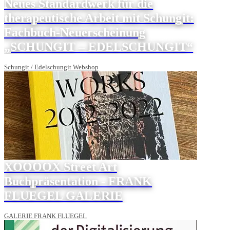
Neues Standardwerk für die
therapeutische Arbeit mit Schungit:
Fachbuch-Neuerscheinung
„SCHUNGIT – EDELSCHUNGIT“
Schungit / Edelschungit Webshop
XOOOOX Street Art
Buchpräsentation - FRANK
FLUEGEL GALERIE
GALERIE FRANK FLUEGEL