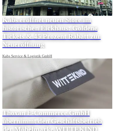
Kabs eröffnet neuen Store im
historischen Eickhaus: Goldene
Tickets & 45 Prozent Rabatt zur
Neueröffnung
Kabs Service & Logistik GmbH
Thoxan E-Commerce GmbH
übernimmt den Geschäftsbetrieb
der Möbelmarke WITTEKIND