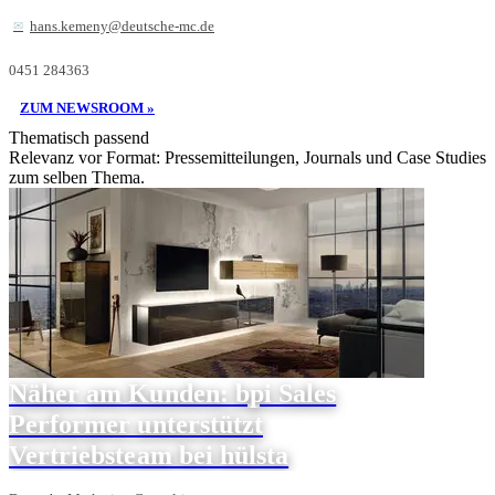
hans.kemeny@deutsche-mc.de
0451 284363
ZUM NEWSROOM »
Thematisch passend
Relevanz vor Format: Pressemitteilungen, Journals und Case Studies
zum selben Thema.
Näher am Kunden: bpi Sales
Performer unterstützt
Vertriebsteam bei hülsta