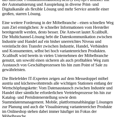
der Automatisierung und Ausspielung in diverse Print- und
Digitalkanäle als flexible Lösung und mehr Service anstelle einer
großen, starren Lösung.
Eine weitere Forderung in der Möbelbranche - einen schnellen Weg
zum Ziel ermöglichen: Je schneller Informationen vom Hersteller
bereitgestellt werden, desto besser. Die Antwort lautet XcalibuR.
Die Multichannel-Lösung hebt die Datenkommunikation zwischen
Industrie und Handel auf ein bisher unerreichtes Niveau und
vereinfacht den Transfer zwischen Industrie, Handel, Verbänden
und Konsumenten, selbst bei hoch variantenreichen Produkten.
XcalibuR wird bereits in vielen Unternehmen der Möbelbranche
genutzt, um sowohl einen sicheren als auch profitablen Weg zum
Austausch von Geschäftsprozessen bis hin zum Point of Sale zu
gewährleisten.
Die Bielefelder IT-Experten zeigen auf dem Messedoppel möbel
austria und küchenwohntrends alle wichtigen Stationen entlang der
Wertschöpfungskette: Vom Datenaustausch zwischen Industrie und
Handel über sämtliche erforderlichen Vertriebsprozesse bis hin zur
Katalog- und Preislistenerstellung sowie dem
Stammdatenmanagement. Mobile, plattformunabhängige Lösungen
zur Planung und auch die Visualisierung variantenreicher Produkte
im Onlineshop stehen dabei immer häufiger im Fokus der
Möbelbranche.