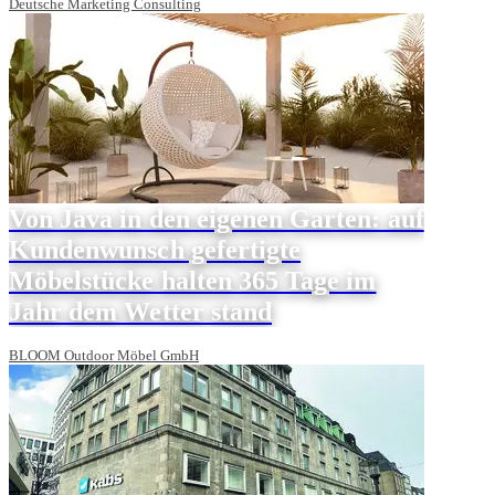
Deutsche Marketing Consulting
Von Java in den eigenen Garten: auf
Kundenwunsch gefertigte
Möbelstücke halten 365 Tage im
Jahr dem Wetter stand
BLOOM Outdoor Möbel GmbH