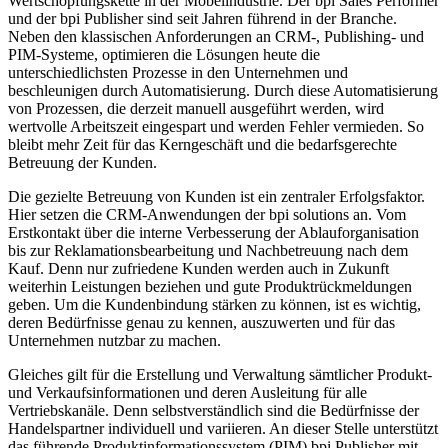
Wertschöpfungskette in der Möbelindustrie. Der bpi Sales Performer
und der bpi Publisher sind seit Jahren führend in der Branche.
Neben den klassischen Anforderungen an CRM-, Publishing- und
PIM-Systeme, optimieren die Lösungen heute die
unterschiedlichsten Prozesse in den Unternehmen und
beschleunigen durch Automatisierung. Durch diese Automatisierung
von Prozessen, die derzeit manuell ausgeführt werden, wird
wertvolle Arbeitszeit eingespart und werden Fehler vermieden. So
bleibt mehr Zeit für das Kerngeschäft und die bedarfsgerechte
Betreuung der Kunden.
Die gezielte Betreuung von Kunden ist ein zentraler Erfolgsfaktor.
Hier setzen die CRM-Anwendungen der bpi solutions an. Vom
Erstkontakt über die interne Verbesserung der Ablauforganisation
bis zur Reklamationsbearbeitung und Nachbetreuung nach dem
Kauf. Denn nur zufriedene Kunden werden auch in Zukunft
weiterhin Leistungen beziehen und gute Produktrückmeldungen
geben. Um die Kundenbindung stärken zu können, ist es wichtig,
deren Bedürfnisse genau zu kennen, auszuwerten und für das
Unternehmen nutzbar zu machen.
Gleiches gilt für die Erstellung und Verwaltung sämtlicher Produkt-
und Verkaufsinformationen und deren Ausleitung für alle
Vertriebskanäle. Denn selbstverständlich sind die Bedürfnisse der
Handelspartner individuell und variieren. An dieser Stelle unterstützt
das führende Produktinformationssystem (PIM) bpi Publisher mit