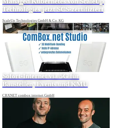
Managed Kubernetes von ScaleUp
Technologies jetzt SCS-zertifiziert
ScaleUp Technologies GmbH & Co. KG
Sofort-Internet via 5G für
Baustellen, Events und KMU
CBXNET combox internet GmbH