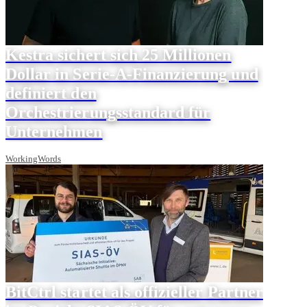
Kestra sichert sich 25 Millionen
Dollar in Serie-A-Finanzierung und
definiert den
Orchestrierungsstandard für
Unternehmen
WorkingWords
BitCtrl startet als offizieller Partner