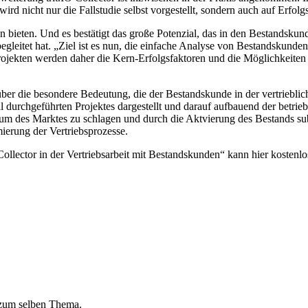
rd nicht nur die Fallstudie selbst vorgestellt, sondern auch auf Erfolg
bieten. Und es bestätigt das große Potenzial, das in den Bestandskunde
leitet hat. „Ziel ist es nun, die einfache Analyse von Bestandskunden
Projekten werden daher die Kern-Erfolgsfaktoren und die Möglichkeite
 über die besondere Bedeutung, die der Bestandskunde in der vertriebli
al durchgeführten Projektes dargestellt und darauf aufbauend der betriebs
es Marktes zu schlagen und durch die Aktvierung des Bestands substan
ierung der Vertriebsprozesse.
llector in der Vertriebsarbeit mit Bestandskunden“ kann hier kostenl
 zum selben Thema.