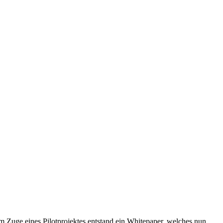
 Zuge eines Pilotprojektes entstand ein Whitepaper, welches nun