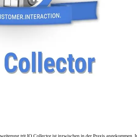
erung trit.IO Collector ist inzwischen in der Praxis angekommen. Im