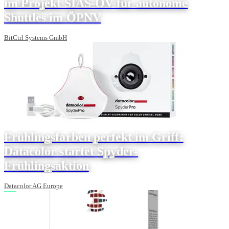
im Projekt SIAS-ÖV für autonome
Shuttles im ÖPNV
BitCtrl Systems GmbH
Frühlingsfarben perfekt im Griff:
Datacolor startet Spyder-
Frühlingsaktion
Datacolor AG Europe