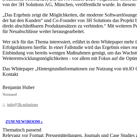
von der 3H Solutions AG, München, veröffentlicht wurde. In diesem wi
„Das Ergebnis zeigt die Möglichkeiten, die moderne Softwarelösungen 
der hat den Kunden“ und Co-Founder von 3H Solutions das Projekt beg
direkt abschließbaren Produktansätzen zu verbinden.“ Mit weiteren 
für Neuabschlüsse weiter herausgearbeitet.
Wer sich für das Thema interessiert, erfährt in dem Whitepaper mehr
Erfolgsfaktoren hierfür. In einer Fallstudie wird das Ergebnis eines re
Einbindung von bereits wenigen Maßnahmen genügt, um das Wachstum d
Weiterentwicklungsmöglichkeiten - vor allem mit Fokus auf die Optim
Das Whitepaper „Hintergrundinformationen zur Nutzung von trit.IO Co
Kontakt
Benjamin Huber
Vorstand
info@3h.solutions
ZUM NEWSROOM »
Thematisch passend
Relevanz vor Format: Pressemitteilungen, Journals und Case Studies