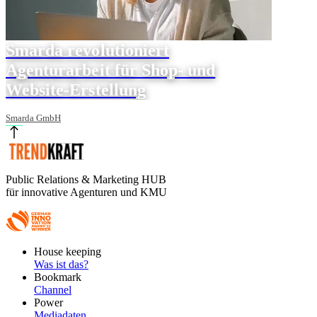
Smarda revolutioniert
Agenturarbeit für Shop- und
Website-Erstellung
Smarda GmbH
Public Relations & Marketing HUB
für innovative Agenturen und KMU
Footer
House keeping
Main
Was ist das?
Bookmark
Channel
Power
Mediadaten