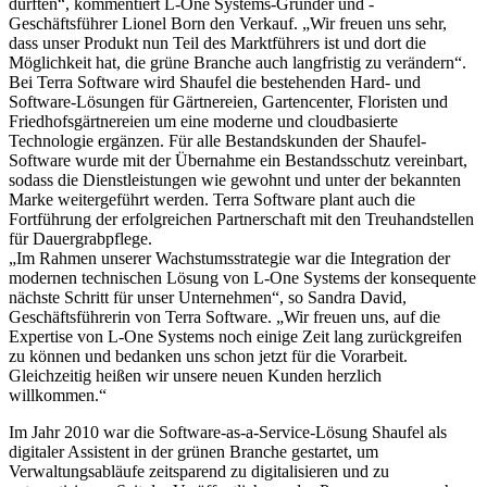
durften“, kommentiert L-One Systems-Gründer und -
Geschäftsführer Lionel Born den Verkauf. „Wir freuen uns sehr,
dass unser Produkt nun Teil des Marktführers ist und dort die
Möglichkeit hat, die grüne Branche auch langfristig zu verändern“.
Bei Terra Software wird Shaufel die bestehenden Hard- und
Software-Lösungen für Gärtnereien, Gartencenter, Floristen und
Friedhofsgärtnereien um eine moderne und cloudbasierte
Technologie ergänzen. Für alle Bestandskunden der Shaufel-
Software wurde mit der Übernahme ein Bestandsschutz vereinbart,
sodass die Dienstleistungen wie gewohnt und unter der bekannten
Marke weitergeführt werden. Terra Software plant auch die
Fortführung der erfolgreichen Partnerschaft mit den Treuhandstellen
für Dauergrabpflege.
„Im Rahmen unserer Wachstumsstrategie war die Integration der
modernen technischen Lösung von L-One Systems der konsequente
nächste Schritt für unser Unternehmen“, so Sandra David,
Geschäftsführerin von Terra Software. „Wir freuen uns, auf die
Expertise von L-One Systems noch einige Zeit lang zurückgreifen
zu können und bedanken uns schon jetzt für die Vorarbeit.
Gleichzeitig heißen wir unsere neuen Kunden herzlich
willkommen.“
Im Jahr 2010 war die Software-as-a-Service-Lösung Shaufel als
digitaler Assistent in der grünen Branche gestartet, um
Verwaltungsabläufe zeitsparend zu digitalisieren und zu