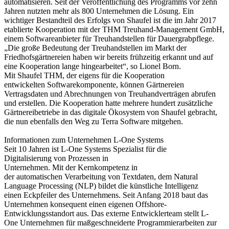
automatisieren. Seit der Veröffentlichung des Programms vor zehn
Jahren nutzten mehr als 800 Unternehmen die Lösung. Ein
wichtiger Bestandteil des Erfolgs von Shaufel ist die im Jahr 2017
etablierte Kooperation mit der THM Treuhand-Management GmbH,
einem Softwareanbieter für Treuhandstellen für Dauergrabpflege.
„Die große Bedeutung der Treuhandstellen im Markt der
Friedhofsgärtnereien haben wir bereits frühzeitig erkannt und auf
eine Kooperation lange hingearbeitet“, so Lionel Born.
Mit Shaufel THM, der eigens für die Kooperation
entwickelten Softwarekomponente, können Gärtnereien
Vertragsdaten und Abrechnungen von Treuhandverträgen abrufen
und erstellen. Die Kooperation hatte mehrere hundert zusätzliche
Gärtnereibetriebe in das digitale Ökosystem von Shaufel gebracht,
die nun ebenfalls den Weg zu Terra Software mitgehen.
Informationen zum Unternehmen L-One Systems
Seit 10 Jahren ist L-One Systems Spezialist für die
Digitalisierung von Prozessen in
Unternehmen. Mit der Kernkompetenz in
der automatischen Verarbeitung von Textdaten, dem Natural
Language Processing (NLP) bildet die künstliche Intelligenz
einen Eckpfeiler des Unternehmens. Seit Anfang 2018 baut das
Unternehmen konsequent einen eigenen Offshore-
Entwicklungsstandort aus. Das externe Entwicklerteam stellt L-
One Unternehmen für maßgeschneiderte Programmierarbeiten zur