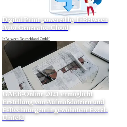
Digital Print powered by InBetween
Auto Generator Cloud
InBetween Deutschland GmbH
GAEB-Online 2021 ermöglicht
Erstellung von Aufmaßdateien und
E-Rechnungen in gewohntem Excel-
Umfeld