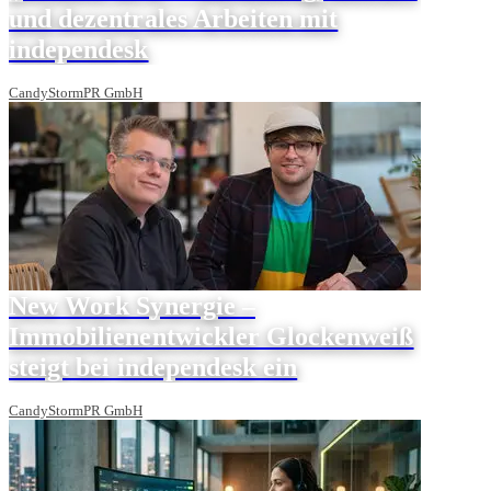
und dezentrales Arbeiten mit
independesk
CandyStormPR GmbH
New Work Synergie ‒
Immobilienentwickler Glockenweiß
steigt bei independesk ein
CandyStormPR GmbH