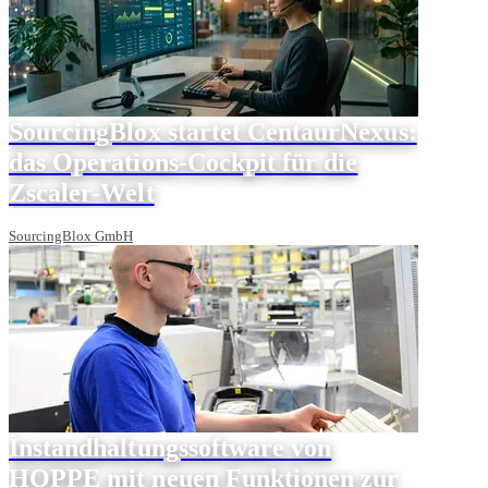
SourcingBlox startet CentaurNexus:
das Operations-Cockpit für die
Zscaler-Welt
SourcingBlox GmbH
Instandhaltungssoftware von
HOPPE mit neuen Funktionen zur