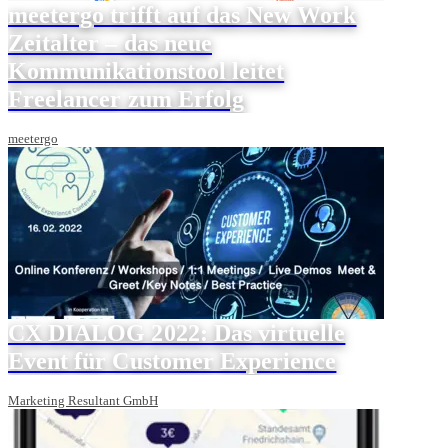
meetergo trifft auf das New Work
Zeitalter – das neue
Kommunikationstool leitet
Freelancer zum Erfolg
meetergo
CX DIALOG 2022: Das virtuelle
Event für Customer Experience
Marketing Resultant GmbH