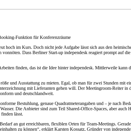
 Booking-Funktion für Konferenzräume
ut hoch im Kurs. Doch nicht jede Aufgabe lässt sich aus den heimische
vonnöten. Dass Berliner Start-up independesk reagiert prompt auf di
beiten finden, das ist die Idee hinter independesk. Mittlerweile kann 
n Größe und Ausstattung zu mieten. Egal, ob man für zwei Stunden mit
sunterzeichnung mit Lieferanten gehen will. Der Meetingroom-Reiter in
-konform und deutschlandweit.
onforme Bestuhlung, genaue Quadratmeterangaben und – je nach Beda
 Wasser. Die Anbieter sind zum Teil Shared-Office-Spaces, aber auch Ho
finden lässt.
darf an gut erreichbaren, flexiblen Orten für Team-Meetings. Gerad
 einhalten zu können“, erklärt Karsten Kossatz, Gründer von indepen