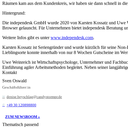
Räumen kam aus dem Kundenkreis, wir haben sie dann schnell in die 
Hintergrund:
Die independesk GmbH wurde 2020 von Karsten Kossatz und Uwe Wei
Browser gelauncht. Für Unternehmen bietet independesk Beratung un
Weitere Infos gibt es unter
www.independesk.com
.
Karsten Kossatz ist Seriengründer und wurde kürzlich für seine Non-
Lieblingsorte konnte innerhalb von nur 8 Wochen Gutscheine im Wert
Uwe Weinreich ist Wirtschaftspsychologe, Unternehmer und Fachbuchau
Einführung agiler Arbeitsmethoden begleitet. Neben seiner langjährige
Kontakt
Sven Oswald
Geschäftsführer:in
denise.beyschlag@candystormpr.de
+49 30 120898800
ZUM NEWSROOM »
Thematisch passend