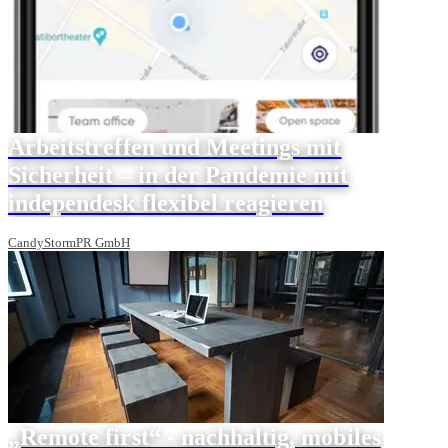
Arbeitstreffen und Meetings mit
Sicherheit – in der Pandemie mit
independesk flexibel reagieren
CandyStormPR GmbH
„Remote first“ - nachhaltig, mobiles