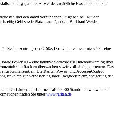
Ausfallsicherung spart der Anwender zusätzliche Kosten, da er keine
warekosten und den damit verbundenen Ausgaben bei. Mit der
hzeitig Geld sowie Platz sparen“, erklärt Burkhard Weßler,
 für Rechenzentren jeder Größe. Das Unternehmen unterstützt seine
sowie Power IQ – eine intuitive Software zur Datenauswertung über
Stromzufuhr am Rack zu überwachen sowie vollständig zu steuern. Das
are für Rechenzentren. Die Raritan Power- und Access&Control-
öglichkeiten zur Verbesserung ihrer Energieeffizienz, Steigerung der
nden in 76 Ländern und an mehr als 50.000 Standorten weltweit bei
ormationen finden Sie unter
www.raritan.de
.