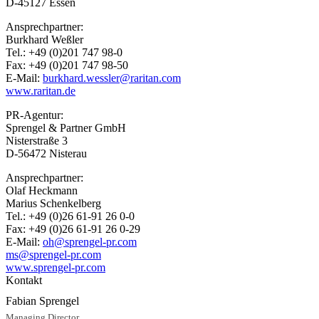
D-45127 Essen
Ansprechpartner:
Burkhard Weßler
Tel.: +49 (0)201 747 98-0
Fax: +49 (0)201 747 98-50
E-Mail:
burkhard.wessler@raritan.com
www.raritan.de
PR-Agentur:
Sprengel & Partner GmbH
Nisterstraße 3
D-56472 Nisterau
Ansprechpartner:
Olaf Heckmann
Marius Schenkelberg
Tel.: +49 (0)26 61-91 26 0-0
Fax: +49 (0)26 61-91 26 0-29
E-Mail:
oh@sprengel-pr.com
ms@sprengel-pr.com
www.sprengel-pr.com
Kontakt
Fabian Sprengel
Managing Director