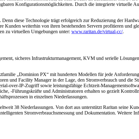
rfügbaren Konfigurationsmöglichkeiten. Durch die integrierte virtuelle 
. Denn diese Technologie trägt erfolgreich zur Reduzierung der Hard
Kunden weiterhin von ihren bestehenden Servern profitieren und gleic
en zu virtuellen Umgebungen unter:
www.raritan.de/virtual-cc/
.
agement, sicheres Infrastrukturmanagement, KVM und serielle Lösungen
familie „Dominion PX“ mit hunderten Modellen für jede Anforderung 
atoren und Facility Manager in der Lage, den Stromverbrauch und die 
ial-over-IP-Zugriff sowie leistungsfähige Echtzeit-Managementsoftw
che, -Führungskräfte und Administratoren erhalten so gezielt Kontrollm
äftsprozessen in einzelnen Niederlassungen.
eltweit 38 Niederlassungen. Von dort aus unterstützt Raritan seine Ku
 intelligenten Stromverbrauchsmessung und Dokumentation. Weitere Inf