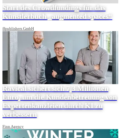
Start des Crowdfundings für das
Künstlerbuch „augmented spaces“
ffpublishers GmbH
Ravical sichert sich 7,3 Millionen
Euro, um die Kundenbetreuung von
Expertenkanzleien durch KI zu
verbessern
Finn Agency