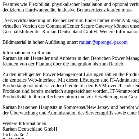
Features wie Flexibilität, physikalischer Installation und optional ve
dedizierten Hardwaregeräte inklusive Benutzerlizenz kaufen muss.
„Servervirtualisierung im Rechenzentrum findet immer mehr Anklang
virtuellen Version des CommandCenter Secure Gateway können unsere 
Geschäftsführer der Raritan Deutschland GmbH. Weitere Information
Bildmaterial in hoher Auflösung unter:
raritan@sprengel-pr.com
Informationen zu Raritan
Raritan ist ein Hersteller und Anbieter in den Bereichen Power Man
Kunden von der Planung über die Integration bis zum Betrieb.
Zu den intelligenten Power Management-Lösungen zählen die Produkt
ein zentrales Web-Interface. Mit diesen Lösungen sind IT-Administr
Produktangebot umfasst zudem Geräte für den KVM-over-IP- oder Ser
Produkte sind bereits mehrfach ausgezeichnet worden. IT-Verantwortli
Produktivität in ihrem Rechenzentrum und zur Erweiterung von Gesch
Raritan hat seinen Hauptsitz in Sommerset/New Jersey und betreibt w
der Überwachung und Administration des Serverzugriffs sowie einer
Weitere Informationen:
Raritan Deutschland GmbH
Lichtstraße 2