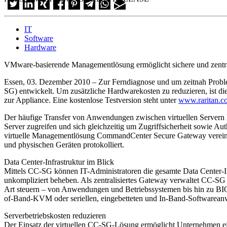
IT
Software
Hardware
VMware-basierende Managementlösung ermöglicht sichere und zentr
Essen, 03. Dezember 2010 – Zur Ferndiagnose und um zeitnah Problem
SG) entwickelt. Um zusätzliche Hardwarekosten zu reduzieren, ist d
zur Appliance. Eine kostenlose Testversion steht unter
www.raritan.c
Der häufige Transfer von Anwendungen zwischen virtuellen Servern h
Server zugreifen und sich gleichzeitig um Zugriffsicherheit sowie A
virtuelle Managementlösung CommandCenter Secure Gateway vereinfacht
und physischen Geräten protokolliert.
Data Center-Infrastruktur im Blick
Mittels CC-SG können IT-Administratoren die gesamte Data Center-Inf
unkompliziert beheben. Als zentralisiertes Gateway verwaltet CC-SG d
Art steuern – von Anwendungen und Betriebssystemen bis hin zu BI
of-Band-KVM oder seriellen, eingebetteten und In-Band-Softwarea
Serverbetriebskosten reduzieren
Der Einsatz der virtuellen CC-SG-Lösung ermöglicht Unternehmen eine