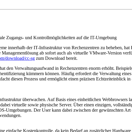
ale Zugangs- und Kontrollmöglichkeiten auf die IT-Umgebung
e innerhalb der IT-Infrastruktur von Rechenzentren zu beheben, hat R
ie Managementlösung ab sofort auch als virtuelle VMware-Version ver
om/download/cc-sg
zum Download bereit.
at den Verwaltungsaufwand in Rechenzentren enorm erhöht. Beispielsw
uthentifizierung kümmern können. Häufig erfordert die Verwaltung eine
 diesen Prozess und ermöglicht einen präzisen Echtzeiteinblick in die
rastruktur überwachen. Auf Basis eines einheitlichen Webbrowsers las
abei virtuelle sowie physische Server. Über einen einzigen, vollständi
OS-Umgebungen. Der User kann dabei zwischen der gewünschten Art de
nwendungen.
 einfache Kostenkontrolle, da kein Bedarf an zusätzlicher Hardware b