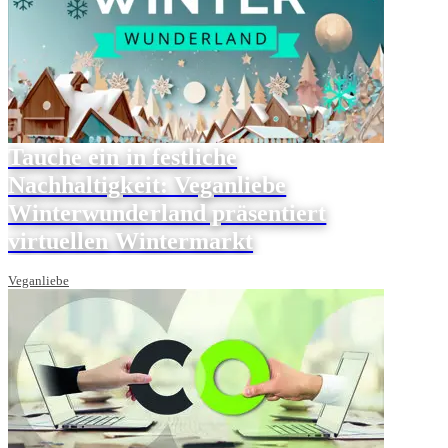
Tauche ein in festliche
Nachhaltigkeit: Veganliebe
Winterwunderland präsentiert
virtuellen Wintermarkt
Veganliebe