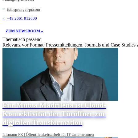
fs@sprengel-pr.com
+49 2661 912600
ZUM NEWSROOM »
Thematisch passend
Relevanz vor Format: Pressemitteilungen, Journals und Case Studies
Für Mutua Madrileña ist Cloud-
Konnektivität der Türöffner zur
digitalen Transformation
faltmann PR | Öffentlichkeitsarbeit für IT-Unternehmen