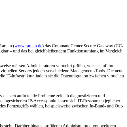
aritan (
www.raritan.de
) das CommandCenter Secure Gateway (CC-
fügbar – und das bei gleichbleibendem Funktionsumfang im Vergleich
eise müssen Administratoren vermehrt prüfen, wie sie auf ihre
s virtuellen Servers jedoch verschiedene Management-Tools. Die neue
 IT-Infrastruktur, indem sie die Datenmigration zwischen virtuellen
sen sich auftretende Probleme zeitnah diagnostizieren und
g abgesicherten IP-Accesspunkt lassen sich IT-Ressourcen jeglicher
s Fernzugriffs wählen, beispielsweise zwischen In-Band- und Out-
esteht. Darüber hinaus profitieren Administratoren von weiteren