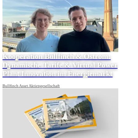
Kooperation Bullfinch & Ostrom:
Dynamische Tarife & Virtual Power
Plant Innovation im Energiemarkt
Bullfinch Asset Aktiengesellschaft