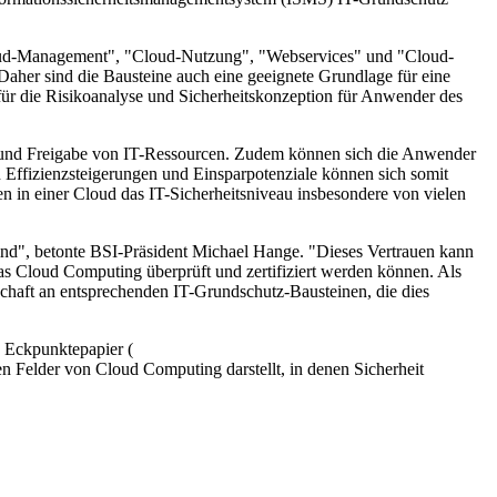
Cloud-Management", "Cloud-Nutzung", "Webservices" und "Cloud-
er sind die Bausteine auch eine geeignete Grundlage für eine
für die Risikoanalyse und Sicherheitskonzeption für Anwender des
 und Freigabe von IT-Ressourcen. Zudem können sich die Anwender
n Effizienzsteigerungen und Einsparpotenziale können sich somit
en in einer Cloud das IT-Sicherheitsniveau insbesondere von vielen
ind", betonte BSI-Präsident Michael Hange. "Dieses Vertrauen kann
das Cloud Computing überprüft und zertifiziert werden können. Als
schaft an entsprechenden IT-Grundschutz-Bausteinen, die dies
n Eckpunktepapier (
hen Felder von Cloud Computing darstellt, in denen Sicherheit