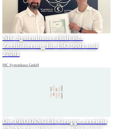
NIC Systemhaus erhält Re-
Zertifizierung für ISO 9001 und
27001
NIC Systemhaus GmbH
Die PRODINGER Gruppe erreicht
TISAX-Zertifizierung: Sicherheit