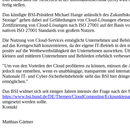
fertig stellen.
Das kündigte BSI-Präsident Michael Hange anlässlich des Zukunfts
Storage" gehen dabei auf Gefährdungen von Cloud-Lösungen ebenso 
Zertifizierung von Cloud-Lösungen nach ISO 27001 auf der Basis von
nativen ISO 27001 Standards von großem Nutzen.
Die Nutzung von Cloud-Services ermöglicht Unternehmen und Behörd
auf das Kerngeschäft konzentrieren, da der eigene IT-Betrieb in den 
positiv auf die Wettbewerbsfähigkeit der Unternehmen auswirken. Über
kleinen und mittleren Unternehmen und Behörden erheblich verbesse
"Um von den Vorteilen der Cloud profitieren zu können, müssen die 
jedoch nur entstehen, wenn es unabhängige, transparente und internat
Nationale IT- und Cyber-Sicherheitsbehörde sieht das BSI hier dring
ermöglichen."
Das BSI widmet sich seit einigen Jahren intensiv der Frage nach der
https://www.bsi.bund.de/DE/Themen/CloudComputing/Eckpunktep
umgesetzt werden sollte.
Kontakt
Matthias Gärtner