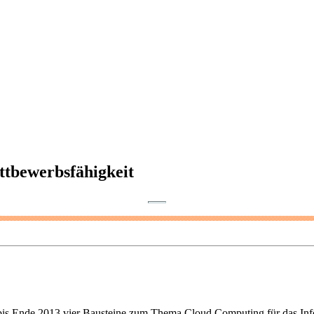
tbewerbsfähigkeit
d bis Ende 2013 vier Bausteine zum Thema Cloud Computing für das I