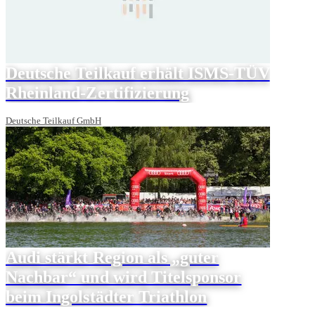
Deutsche Teilkauf erhält ISMS-TÜV
Rheinland-Zertifizierung
Deutsche Teilkauf GmbH
Audi stärkt Region als „guter
Nachbar“ und wird Titelsponsor
beim Ingolstädter Triathlon