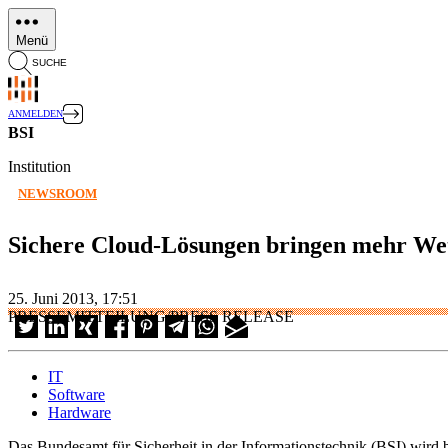
Direkt
zum
Menü
Inhalt
SUCHE
ANMELDEN
BSI
Institution
NEWSROOM
Sichere Cloud-Lösungen bringen mehr Wet
25. Juni 2013, 17:51
PRESSEMITTEILUNG/PRESS RELEASE
IT
Software
Hardware
Das Bundesamt für Sicherheit in der Informationstechnik (BSI) wir