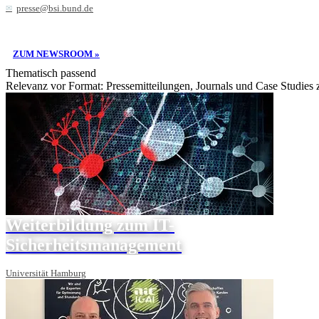
presse@bsi.bund.de
ZUM NEWSROOM »
Thematisch passend
Relevanz vor Format: Pressemitteilungen, Journals und Case Studies
Weiterbildung zum IT-
Sicherheitsmanagement
Universität Hamburg