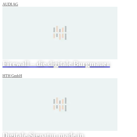
AUDI AG
Firewall – die digitale Burgmauer
HTH GmbH
Digitale Signatur made in