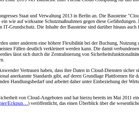
kongresses Staat und Verwaltung 2013 in Berlin an. Die Bausteine "
ein wie auf wirksame Schutzmaßnahmen gegen diese Gefährdungen. Dah
 IT-Grundschutz. Die Inhalte der Bausteine sind darüber hinaus auch 
en unter anderem eine höhere Flexibilität bei der Buchung, Nutzung
meisten Fällen deutlich verkleinert werden kann. Die damit verbundene
dies lässt sich durch die Zentralisierung von Sicherheitsfunktionalität
rn.
Anwender Vertrauen haben, dass ihre Daten in Cloud-Diensten sicher s
ional anerkannte Standards gibt, auf deren Grundlage Plattformen für 
enden Handlungsbedarf und arbeitet daher unter Einbeziehung der Wirt
 Sicherheit von Cloud-Angeboten und hat hierzu bereits im Mai 2011 ei
apier/Eckpun…
) veröffentlicht, das einen Überblick über die wesentlic