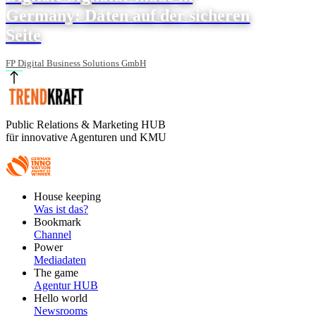
Germany: Daten auf der sicheren
Seite
FP Digital Business Solutions GmbH
Public Relations & Marketing HUB
für innovative Agenturen und KMU
Footer
House keeping
Main
Was ist das?
Bookmark
Channel
Power
Mediadaten
The game
Agentur HUB
Hello world
Newsrooms