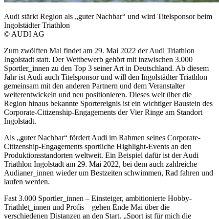
Audi stärkt Region als „guter Nachbar“ und wird Titelsponsor beim
Ingolstädter Triathlon
© AUDI AG
Zum zwölften Mal findet am 29. Mai 2022 der Audi Triathlon
Ingolstadt statt. Der Wettbewerb gehört mit inzwischen 3.000
Sportler_innen zu den Top 3 seiner Art in Deutschland. Ab diesem
Jahr ist Audi auch Titelsponsor und will den Ingolstädter Triathlon
gemeinsam mit den anderen Partnern und dem Veranstalter
weiterentwickeln und neu positionieren. Dieses weit über die
Region hinaus bekannte Sportereignis ist ein wichtiger Baustein des
Corporate-Citizenship-Engagements der Vier Ringe am Standort
Ingolstadt.
Als „guter Nachbar“ fördert Audi im Rahmen seines Corporate-
Citizenship-Engagements sportliche Highlight-Events an den
Produktionsstandorten weltweit. Ein Beispiel dafür ist der Audi
Triathlon Ingolstadt am 29. Mai 2022, bei dem auch zahlreiche
Audianer_innen wieder um Bestzeiten schwimmen, Rad fahren und
laufen werden.
Fast 3.000 Sportler_innen – Einsteiger, ambitionierte Hobby-
Triathlet_innen und Profis – gehen Ende Mai über die
verschiedenen Distanzen an den Start. „Sport ist für mich die