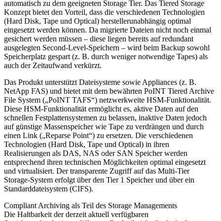
automatisch zu dem geeigneten Storage Tier. Das Tiered Storage
Konzept bietet den Vorteil, dass die verschiedenen Technologien
(Hard Disk, Tape und Optical) herstellerunabhängig optimal
eingesetzt werden können. Da migrierte Dateien nicht noch einmal
gesichert werden müssen – diese liegen bereits auf redundant
ausgelegten Second-Level-Speichern – wird beim Backup sowohl
Speicherplatz gespart (z. B. durch weniger notwendige Tapes) als
auch der Zeitaufwand verkürzt.
Das Produkt unterstützt Dateisysteme sowie Appliances (z. B.
NetApp FAS) und bietet mit dem bewährten PoINT Tiered Archive
File System („PoINT TAFS“) netzwerkweite HSM-Funktionalität.
Diese HSM-Funktionalität ermöglicht es, aktive Daten auf den
schnellen Festplattensystemen zu belassen, inaktive Daten jedoch
auf günstige Massenspeicher wie Tape zu verdrängen und durch
einen Link („Reparse Point“) zu ersetzen. Die verschiedenen
Technologien (Hard Disk, Tape und Optical) in ihren
Realisierungen als DAS, NAS oder SAN Speicher werden
entsprechend ihren technischen Möglichkeiten optimal eingesetzt
und virtualisiert. Der transparente Zugriff auf das Multi-Tier
Storage-System erfolgt über den Tier 1 Speicher und über ein
Standarddateisystem (CIFS).
Compliant Archiving als Teil des Storage Managements
Die Haltbarkeit der derzeit aktuell verfügbaren