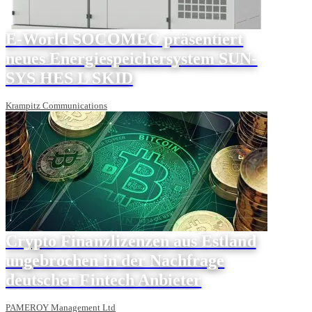
E-World SOCOMEC präsentiert
neues Energiespeichersystem SUN-
SYS HES L SKID
Krampitz Communications
Crypto Finanzlizenzen aus Estland
ungebrochen in der Nachfrage
deutscher Fintech Anbieter
PAMEROY Management Ltd