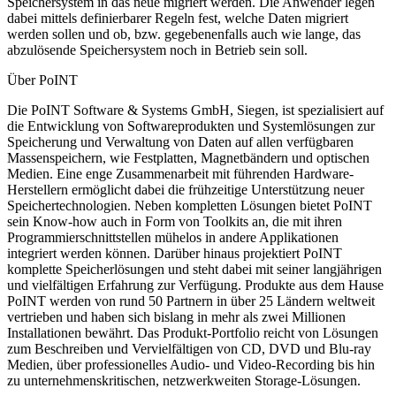
Speichersystem in das neue migriert werden. Die Anwender legen
dabei mittels definierbarer Regeln fest, welche Daten migriert
werden sollen und ob, bzw. gegebenenfalls auch wie lange, das
abzulösende Speichersystem noch in Betrieb sein soll.
Über PoINT
Die PoINT Software & Systems GmbH, Siegen, ist spezialisiert auf
die Entwicklung von Softwareprodukten und Systemlösungen zur
Speicherung und Verwaltung von Daten auf allen verfügbaren
Massenspeichern, wie Festplatten, Magnetbändern und optischen
Medien. Eine enge Zusammenarbeit mit führenden Hardware-
Herstellern ermöglicht dabei die frühzeitige Unterstützung neuer
Speichertechnologien. Neben kompletten Lösungen bietet PoINT
sein Know-how auch in Form von Toolkits an, die mit ihren
Programmierschnittstellen mühelos in andere Applikationen
integriert werden können. Darüber hinaus projektiert PoINT
komplette Speicherlösungen und steht dabei mit seiner langjährigen
und vielfältigen Erfahrung zur Verfügung. Produkte aus dem Hause
PoINT werden von rund 50 Partnern in über 25 Ländern weltweit
vertrieben und haben sich bislang in mehr als zwei Millionen
Installationen bewährt. Das Produkt-Portfolio reicht von Lösungen
zum Beschreiben und Vervielfältigen von CD, DVD und Blu-ray
Medien, über professionelles Audio- und Video-Recording bis hin
zu unternehmenskritischen, netzwerkweiten Storage-Lösungen.