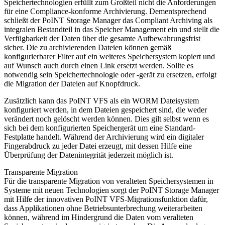
Speichertechnologien erfüllt zum Großteil nicht die Anforderungen
für eine Compliance-konforme Archivierung. Dementsprechend
schließt der PoINT Storage Manager das Compliant Archiving als
integralen Bestandteil in das Speicher Management ein und stellt die
Verfügbarkeit der Daten über die gesamte Aufbewahrungsfrist
sicher. Die zu archivierenden Dateien können gemäß
konfigurierbarer Filter auf ein weiteres Speichersystem kopiert und
auf Wunsch auch durch einen Link ersetzt werden. Sollte es
notwendig sein Speichertechnologie oder -gerät zu ersetzen, erfolgt
die Migration der Dateien auf Knopfdruck.
Zusätzlich kann das PoINT VFS als ein WORM Dateisystem
konfiguriert werden, in dem Dateien gespeichert sind, die weder
verändert noch gelöscht werden können. Dies gilt selbst wenn es
sich bei dem konfigurierten Speichergerät um eine Standard-
Festplatte handelt. Während der Archivierung wird ein digitaler
Fingerabdruck zu jeder Datei erzeugt, mit dessen Hilfe eine
Überprüfung der Datenintegrität jederzeit möglich ist.
Transparente Migration
Für die transparente Migration von veralteten Speichersystemen in
Systeme mit neuen Technologien sorgt der PoINT Storage Manager
mit Hilfe der innovativen PoINT VFS-Migrationsfunktion dafür,
dass Applikationen ohne Betriebsunterbrechung weiterarbeiten
können, während im Hindergrund die Daten vom veralteten