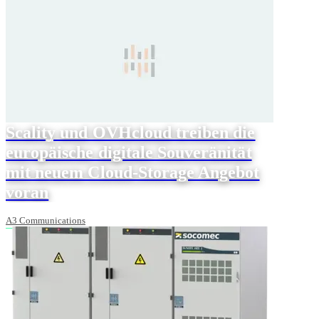
Scality und OVHcloud treiben die
europäische digitale Souveränität
mit neuem Cloud-Storage Angebot
voran
A3 Communications