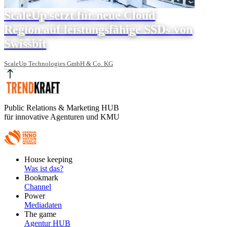
ScaleUp setzt für neue Cloud
Region auf leistungsfähige SSDs von
Swissbit
ScaleUp Technologies GmbH & Co. KG
Public Relations & Marketing HUB
für innovative Agenturen und KMU
Footer
House keeping
Main
Was ist das?
Bookmark
Channel
Power
Mediadaten
The game
Agentur HUB