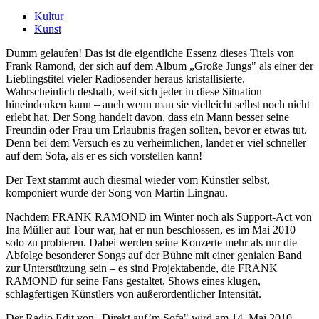
Kultur
Kunst
Dumm gelaufen! Das ist die eigentliche Essenz dieses Titels von
Frank Ramond, der sich auf dem Album „Große Jungs" als einer der
Lieblingstitel vieler Radiosender heraus kristallisierte.
Wahrscheinlich deshalb, weil sich jeder in diese Situation
hineindenken kann – auch wenn man sie vielleicht selbst noch nicht
erlebt hat. Der Song handelt davon, dass ein Mann besser seine
Freundin oder Frau um Erlaubnis fragen sollten, bevor er etwas tut.
Denn bei dem Versuch es zu verheimlichen, landet er viel schneller
auf dem Sofa, als er es sich vorstellen kann!
Der Text stammt auch diesmal wieder vom Künstler selbst,
komponiert wurde der Song von Martin Lingnau.
Nachdem FRANK RAMOND im Winter noch als Support-Act von
Ina Müller auf Tour war, hat er nun beschlossen, es im Mai 2010
solo zu probieren. Dabei werden seine Konzerte mehr als nur die
Abfolge besonderer Songs auf der Bühne mit einer genialen Band
zur Unterstützung sein – es sind Projektabende, die FRANK
RAMOND für seine Fans gestaltet, Shows eines klugen,
schlagfertigen Künstlers von außerordentlicher Intensität.
Der Radio Edit von „Direkt auf’m Sofa" wird am 14. Mai 2010