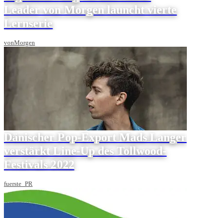
Leader von Morgen launcht vierte
Lernserie
vonMorgen
Dänischer Pop-Export Mads Langer
verstärkt Line-Up des Tollwood-
Festivals 2022
fuerste_PR