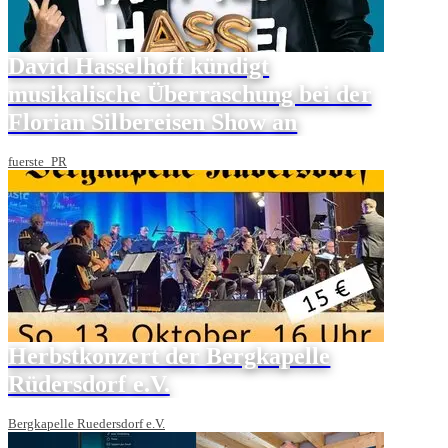
David Hasselhoff kündigt
musikalische Überraschung bei der
Florian Silbereisen Show an
fuerste_PR
Herbstkonzert der Bergkapelle
Rüdersdorf e.V.
Bergkapelle Ruedersdorf e.V.