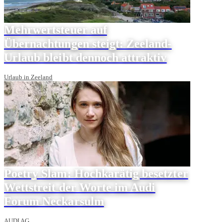
Mehrwertsteuer auf
Übernachtungen steigt: Zeeland-
Urlaub bleibt dennoch attraktiv
Urlaub in Zeeland
Poetry Slam: Hochkarätig besetzter
Wettstreit der Worte im Audi
Forum Neckarsulm
AUDI AG