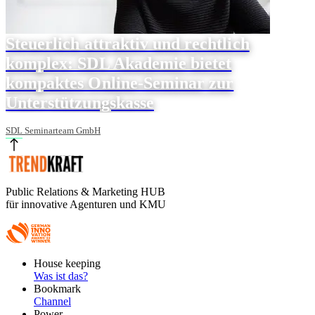
Steuerlich attraktiv und rechtlich
komplex: SDL Akademie bietet
kompaktes Online-Seminar zur
Unterstützungskasse
SDL Seminarteam GmbH
Public Relations & Marketing HUB
für innovative Agenturen und KMU
Footer
House keeping
Main
Was ist das?
Bookmark
Channel
Power