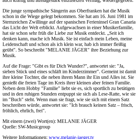
auch kräftig und aussagestark einzusetzen vermag, wiedergegeben.
Die junge sympathische Sängerin aus Oberfranken hat die Musik
schon in die Wiege gelegt bekommen. Sie hat am 16. Juni 1981 im
Sternzeichen Zwillinge auf der spanischen Ferieninsel Gran Canaria
das Licht der Welt erblickt. Aufgewachsen in einer Musikerfamilie,
hat sie schon sehr früh die Liebe zur Musik entdeckt. „Seit ich
denken kann, mache ich Musik. Sie ist einfach mein Leben, meine
Leidenschaft und schon als ich klein war, hab ich immer fleißig
geübt". So beschreibt "MELANIE JÄGER" ihre Beziehung zur
Musik.
Auf die Frage: "Gibt es für Dich Wunder?", antwortet sie: "Ja,
sieben Stück und eines schläft im Kinderzimmer". Gemeint ist damit
ihre kleine Tochter, die neben ihrem Mann ihr Ein und Alles ist. Sie
genießt die freien Tage im Kreis ihrer kleinen aber feinen Familie.
Neben dem Hobby "Familie" liebt sie es, sich sportlich zu betätigen
und in den ruhigen Stunden entpuppt sie sich als Lese-Ratte, wie sie
im "Buch" steht. Wenn man sie fragt, wie sie sich mit einem Satz
beschreiben würde, antwortet sie: "Ich brauch keinen Satz – frisch,
fröhlich, ehrlich, frei".
Mit einem (zwei) Wort(en): MELANIE JÄGER
Quelle: SW-Musicgroup
Weitere Informationen:
www.melanie-jaeger.tv