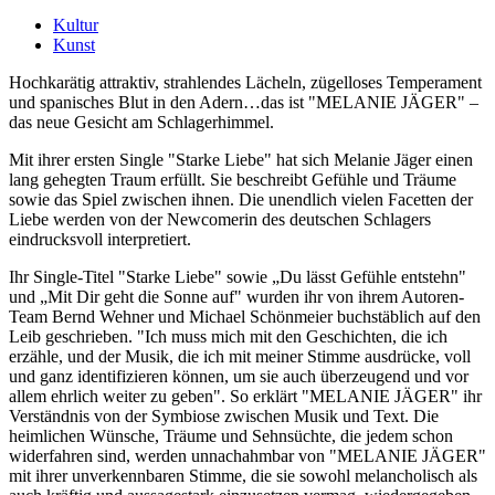
Kultur
Kunst
Hochkarätig attraktiv, strahlendes Lächeln, zügelloses Temperament
und spanisches Blut in den Adern…das ist "MELANIE JÄGER" –
das neue Gesicht am Schlagerhimmel.
Mit ihrer ersten Single "Starke Liebe" hat sich Melanie Jäger einen
lang gehegten Traum erfüllt. Sie beschreibt Gefühle und Träume
sowie das Spiel zwischen ihnen. Die unendlich vielen Facetten der
Liebe werden von der Newcomerin des deutschen Schlagers
eindrucksvoll interpretiert.
Ihr Single-Titel "Starke Liebe" sowie „Du lässt Gefühle entstehn"
und „Mit Dir geht die Sonne auf" wurden ihr von ihrem Autoren-
Team Bernd Wehner und Michael Schönmeier buchstäblich auf den
Leib geschrieben. "Ich muss mich mit den Geschichten, die ich
erzähle, und der Musik, die ich mit meiner Stimme ausdrücke, voll
und ganz identifizieren können, um sie auch überzeugend und vor
allem ehrlich weiter zu geben". So erklärt "MELANIE JÄGER" ihr
Verständnis von der Symbiose zwischen Musik und Text. Die
heimlichen Wünsche, Träume und Sehnsüchte, die jedem schon
widerfahren sind, werden unnachahmbar von "MELANIE JÄGER"
mit ihrer unverkennbaren Stimme, die sie sowohl melancholisch als