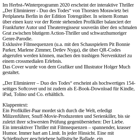
Im Herbst-/Winterprogramm 2020 erscheint der interaktive Thriller
„Der Eliminierer - Duo des Todes“ von Thorsten Morawietz bei
Periplaneta Berlin in der Edition Totengräber. In seinem Roman
über einen kurz vor der Rente stehenden Profikiller balanciert der
Frankfurter Autor und Theaterregisseur souverän über den schmalen
Grat zwischen blutigem Action-Thriller und schwarzhumoriger
Genre-Parodie.
Exklusive Filmsequenzen (u.a. mit den Schauspielern Pit Bonnie
Parker, Marlene Zimmer, Detlev Nyga), die über QR-Codes
abgerufen werden können, machen den trashigen Nervenkitzel zu
einem crossmedialen Erlebnis.
Das Cover wurde von dem Grafiker und Illustrator Holger Much
gestaltet.
„Der Eliminierer – Duo des Todes“ erscheint als hochwertiges 154-
seitiges Softcover und ist zudem als E-Book-Download für Kindle,
iPad, Tolino und Co. erhältlich.
Klappentext:
Ein Profikiller-Paar mordet sich durch die Welt, erledigt
Milizenführer, Snuff-Movie-Produzenten und Serienkiller, bis sie
zuletzt ihrer schwersten Prüfung gegenüberstehen: Der Liebe.
Ein interaktiver Thriller mit Filmsequenzen – spannender, krasser
Humor. Immer hart am Limit. In jeder Hinsicht. Eine mit
Schießpulver geschriebene ballistische Ballade, ein