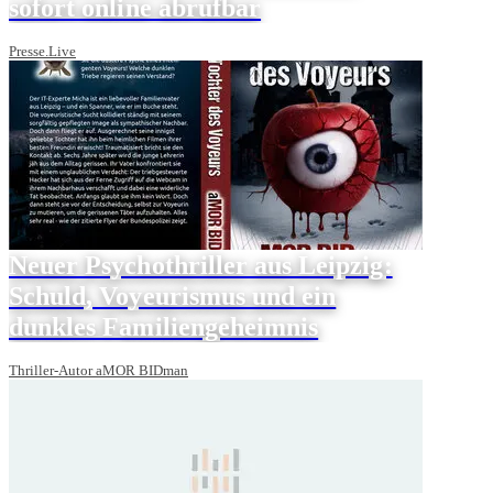
sofort online abrufbar
Presse.Live
Neuer Psychothriller aus Leipzig:
Schuld, Voyeurismus und ein
dunkles Familiengeheimnis
Thriller-Autor aMOR BIDman