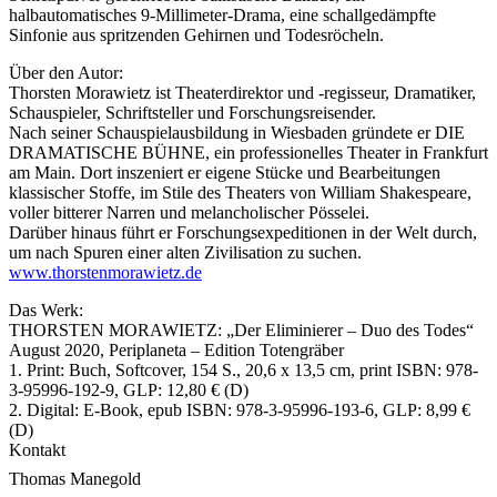
halbautomatisches 9-Millimeter-Drama, eine schallgedämpfte
Sinfonie aus spritzenden Gehirnen und Todesröcheln.
Über den Autor:
Thorsten Morawietz ist Theaterdirektor und -regisseur, Dramatiker,
Schauspieler, Schriftsteller und Forschungsreisender.
Nach seiner Schauspielausbildung in Wiesbaden gründete er DIE
DRAMATISCHE BÜHNE, ein professionelles Theater in Frankfurt
am Main. Dort inszeniert er eigene Stücke und Bearbeitungen
klassischer Stoffe, im Stile des Theaters von William Shakespeare,
voller bitterer Narren und melancholischer Pösselei.
Darüber hinaus führt er Forschungsexpeditionen in der Welt durch,
um nach Spuren einer alten Zivilisation zu suchen.
www.thorstenmorawietz.de
Das Werk:
THORSTEN MORAWIETZ: „Der Eliminierer – Duo des Todes“
August 2020, Periplaneta – Edition Totengräber
1. Print: Buch, Softcover, 154 S., 20,6 x 13,5 cm, print ISBN: 978-
3-95996-192-9, GLP: 12,80 € (D)
2. Digital: E-Book, epub ISBN: 978-3-95996-193-6, GLP: 8,99 €
(D)
Kontakt
Thomas Manegold