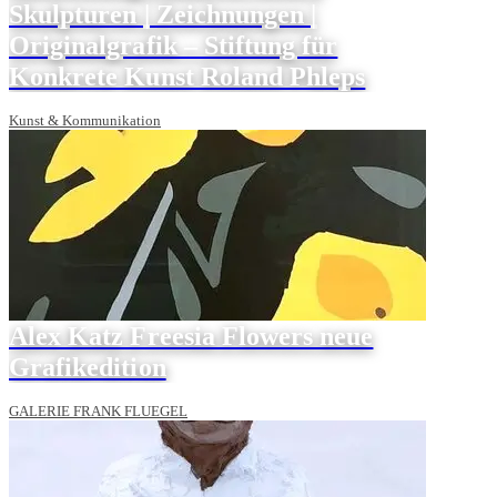
Skulpturen | Zeichnungen |
Originalgrafik – Stiftung für
Konkrete Kunst Roland Phleps
Kunst & Kommunikation
Alex Katz Freesia Flowers neue
Grafikedition
GALERIE FRANK FLUEGEL