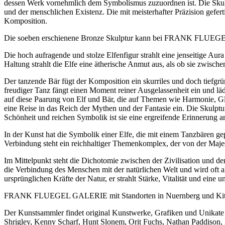
dessen Werk vornehmlich dem Symbolismus zuzuordnen ist. Die Skulpt
und der menschlichen Existenz. Die mit meisterhafter Präzision gefer
Komposition.
Die soeben erschienene Bronze Skulptur kann bei FRANK FLUEG
Die hoch aufragende und stolze Elfenfigur strahlt eine jenseitige Au
Haltung strahlt die Elfe eine ätherische Anmut aus, als ob sie zwisch
Der tanzende Bär fügt der Komposition ein skurriles und doch tiefgrü
freudiger Tanz fängt einen Moment reiner Ausgelassenheit ein und lädt
auf diese Paarung von Elf und Bär, die auf Themen wie Harmonie, Gle
eine Reise in das Reich der Mythen und der Fantasie ein. Die Skulptur
Schönheit und reichen Symbolik ist sie eine ergreifende Erinnerung an
In der Kunst hat die Symbolik einer Elfe, die mit einem Tanzbären ge
Verbindung steht ein reichhaltiger Themenkomplex, der von der Majest
Im Mittelpunkt steht die Dichotomie zwischen der Zivilisation und de
die Verbindung des Menschen mit der natürlichen Welt und wird oft a
ursprünglichen Kräfte der Natur, er strahlt Stärke, Vitalität und eine 
FRANK FLUEGEL GALERIE mit Standorten in Nuernberg und Kitzbuehel 
Der Kunstsammler findet original Kunstwerke, Grafiken und Unikate
Shrigley, Kenny Scharf, Hunt Slonem, Orit Fuchs, Nathan Paddison, 