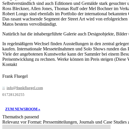
Selbstverständlich sind auch Editionen und Gemälde stark gesuchter
Ross Bleckner, Allen Jones, Thomas Ruff oder Mel Bochner im Verka
Robert Longo sind ebenfalls im Portfolio der international bekannten G
Das rasant wachsende Segment der Street Art wird von erfolgreich
Matos bestens vervollständigt.
Natürlich hat die inhabergeführte Galerie auch Designobjekte, Bilder
In regelmäßigem Wechsel finden Ausstellungen in den zentral gelege
kaufen. Internationale Messeteilnahmen und Solo Shows runden das 
Viele der angebotenen Kunstwerke kann der Sammler bei einem Besuch
Preisentwicklung zu rechnen. Werke können im Preis steigen (Diese We
Kontakt
Frank Fluegel
info@frankfluegel.com
01728120255
ZUM NEWSROOM »
Thematisch passend
Relevanz vor Format: Pressemitteilungen, Journals und Case Studies