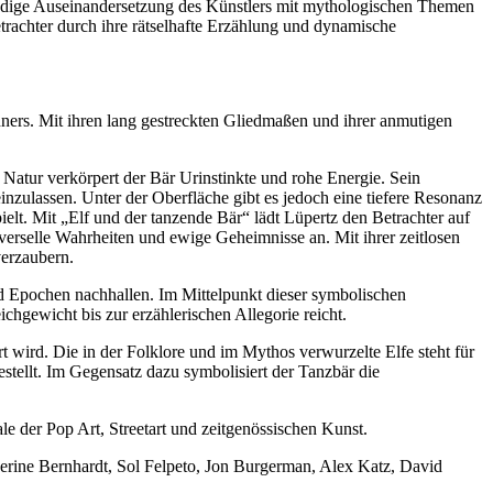
ündige Auseinandersetzung des Künstlers mit mythologischen Themen
trachter durch ihre rätselhafte Erzählung und dynamische
hners. Mit ihren lang gestreckten Gliedmaßen und ihrer anmutigen
 Natur verkörpert der Bär Urinstinkte und rohe Energie. Sein
inzulassen. Unter der Oberfläche gibt es jedoch eine tiefere Resonanz
lt. Mit „Elf und der tanzende Bär“ lädt Lüpertz den Betrachter auf
iverselle Wahrheiten und ewige Geheimnisse an. Mit ihrer zeitlosen
verzaubern.
und Epochen nachhallen. Im Mittelpunkt dieser symbolischen
hgewicht bis zur erzählerischen Allegorie reicht.
 wird. Die in der Folklore und im Mythos verwurzelte Elfe steht für
stellt. Im Gegensatz dazu symbolisiert der Tanzbär die
der Pop Art, Streetart und zeitgenössischen Kunst.
rine Bernhardt, Sol Felpeto, Jon Burgerman, Alex Katz, David