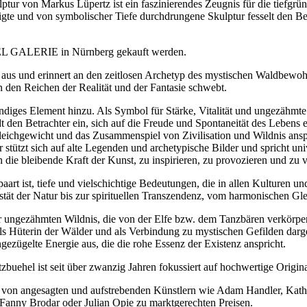
ur von Markus Lüpertz ist ein faszinierendes Zeugnis für die tiefgr
tigte und von symbolischer Tiefe durchdrungene Skulptur fesselt den Be
EL GALERIE in Nürnberg gekauft werden.
ra aus und erinnert an den zeitlosen Archetyp des mystischen Waldbewo
en den Reichen der Realität und der Fantasie schwebt.
ndiges Element hinzu. Als Symbol für Stärke, Vitalität und ungezähmte
 den Betrachter ein, sich auf die Freude und Spontaneität des Lebens e
ichgewicht und das Zusammenspiel von Zivilisation und Wildnis anspie
 stützt sich auf alte Legenden und archetypische Bilder und spricht un
 die bleibende Kraft der Kunst, zu inspirieren, zu provozieren und zu 
paart ist, tiefe und vielschichtige Bedeutungen, die in allen Kulturen 
ät der Natur bis zur spirituellen Transzendenz, vom harmonischen Gleic
r ungezähmten Wildnis, die von der Elfe bzw. dem Tanzbären verkörpert
ls Hüterin der Wälder und als Verbindung zu mystischen Gefilden darge
ungezügelte Energie aus, die die rohe Essenz der Existenz anspricht.
ist seit über zwanzig Jahren fokussiert auf hochwertige Originale 
 von angesagten und aufstrebenden Künstlern wie Adam Handler, Kathe
Fanny Brodar oder Julian Opie zu marktgerechten Preisen.