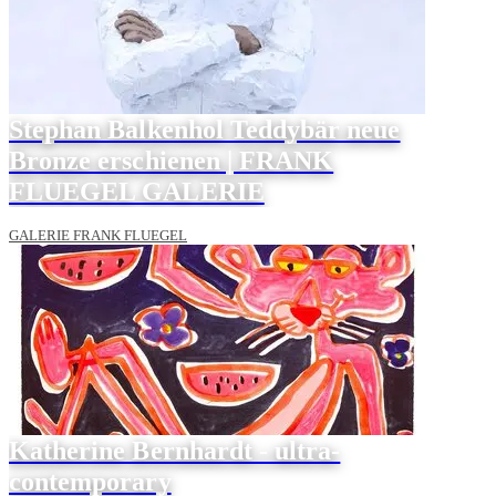
Stephan Balkenhol Teddybär neue
Bronze erschienen | FRANK
FLUEGEL GALERIE
GALERIE FRANK FLUEGEL
Katherine Bernhardt - ultra-
contemporary