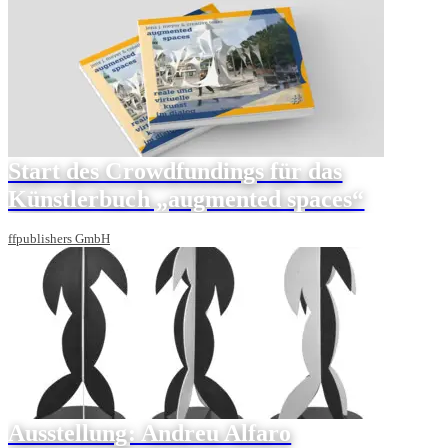
Start des Crowdfundings für das
Künstlerbuch „augmented spaces“
ffpublishers GmbH
Ausstellung: Andreu Alfaro