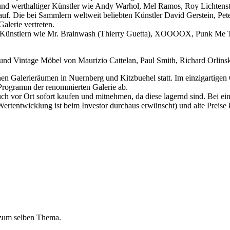
 und werthaltiger Künstler wie Andy Warhol, Mel Ramos, Roy Lichtenst
uf. Die bei Sammlern weltweit beliebten Künstler David Gerstein, Pe
alerie vertreten.
en Künstlern wie Mr. Brainwash (Thierry Guetta), XOOOOX, Punk Me T
 und Vintage Möbel von Maurizio Cattelan, Paul Smith, Richard Orlinsk
nen Galerieräumen in Nuernberg und Kitzbuehel statt. Im einzigartig
Programm der renommierten Galerie ab.
 vor Ort sofort kaufen und mitnehmen, da diese lagernd sind. Bei ein
rtentwicklung ist beim Investor durchaus erwünscht) und alte Preise k
 zum selben Thema.