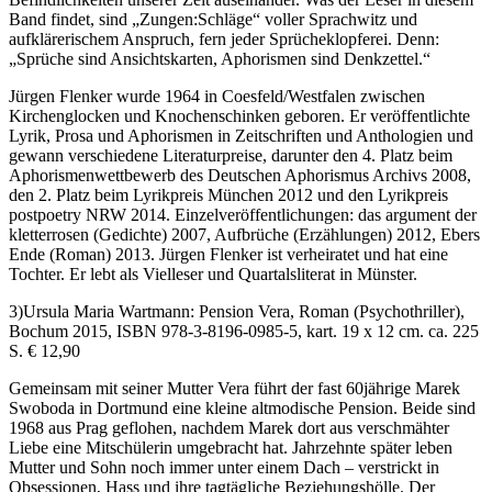
Band findet, sind „Zungen:Schläge“ voller Sprachwitz und
aufklärerischem Anspruch, fern jeder Sprücheklopferei. Denn:
„Sprüche sind Ansichtskarten, Aphorismen sind Denkzettel.“
Jürgen Flenker wurde 1964 in Coesfeld/Westfalen zwischen
Kirchenglocken und Knochenschinken geboren. Er veröffentlichte
Lyrik, Prosa und Aphorismen in Zeitschriften und Anthologien und
gewann verschiedene Literaturpreise, darunter den 4. Platz beim
Aphorismenwettbewerb des Deutschen Aphorismus Archivs 2008,
den 2. Platz beim Lyrikpreis München 2012 und den Lyrikpreis
postpoetry NRW 2014. Einzelveröffentlichungen: das argument der
kletterrosen (Gedichte) 2007, Aufbrüche (Erzählungen) 2012, Ebers
Ende (Roman) 2013. Jürgen Flenker ist verheiratet und hat eine
Tochter. Er lebt als Vielleser und Quartalsliterat in Münster.
3)Ursula Maria Wartmann: Pension Vera, Roman (Psychothriller),
Bochum 2015, ISBN 978-3-8196-0985-5, kart. 19 x 12 cm. ca. 225
S. € 12,90
Gemeinsam mit seiner Mutter Vera führt der fast 60jährige Marek
Swoboda in Dortmund eine kleine altmodische Pension. Beide sind
1968 aus Prag geflohen, nachdem Marek dort aus verschmähter
Liebe eine Mitschülerin umgebracht hat. Jahrzehnte später leben
Mutter und Sohn noch immer unter einem Dach – verstrickt in
Obsessionen, Hass und ihre tagtägliche Beziehungshölle. Der