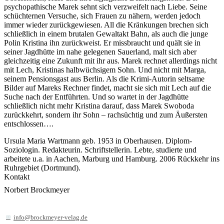
psychopathische Marek sehnt sich verzweifelt nach Liebe. Seine
schüchternen Versuche, sich Frauen zu nähern, werden jedoch
immer wieder zurückgewiesen. All die Kränkungen brechen sich
schließlich in einem brutalen Gewaltakt Bahn, als auch die junge
Polin Kristina ihn zurückweist. Er missbraucht und quält sie in
seiner Jagdhütte im nahe gelegenen Sauerland, malt sich aber
gleichzeitig eine Zukunft mit ihr aus. Marek rechnet allerdings nicht
mit Lech, Kristinas halbwüchsigem Sohn. Und nicht mit Marga,
seinem Pensionsgast aus Berlin. Als die Krimi-Autorin seltsame
Bilder auf Mareks Rechner findet, macht sie sich mit Lech auf die
Suche nach der Entführten. Und so wartet in der Jagdhütte
schließlich nicht mehr Kristina darauf, dass Marek Swoboda
zurückkehrt, sondern ihr Sohn – rachsüchtig und zum Äußersten
entschlossen….
Ursula Maria Wartmann geb. 1953 in Oberhausen. Diplom-
Soziologin. Redakteurin. Schriftstellerin. Lebte, studierte und
arbeitete u.a. in Aachen, Marburg und Hamburg. 2006 Rückkehr ins
Ruhrgebiet (Dortmund).
Kontakt
Norbert Brockmeyer
info@brockmeyer-velag.de