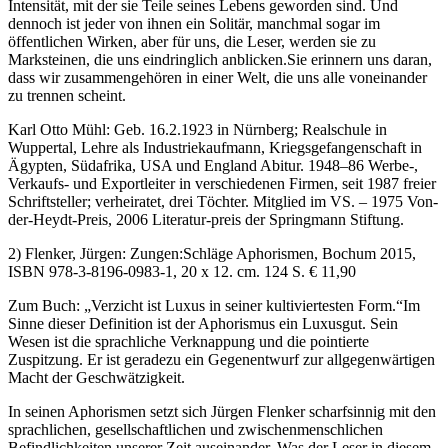
Intensität, mit der sie Teile seines Lebens geworden sind. Und
dennoch ist jeder von ihnen ein Solitär, manchmal sogar im
öffentlichen Wirken, aber für uns, die Leser, werden sie zu
Marksteinen, die uns eindringlich anblicken.Sie erinnern uns daran,
dass wir zusammengehören in einer Welt, die uns alle voneinander
zu trennen scheint.
Karl Otto Mühl: Geb. 16.2.1923 in Nürnberg; Realschule in
Wuppertal, Lehre als Industriekaufmann, Kriegsgefangenschaft in
Ägypten, Südafrika, USA und England Abitur. 1948–86 Werbe-,
Verkaufs- und Exportleiter in verschiedenen Firmen, seit 1987 freier
Schriftsteller; verheiratet, drei Töchter. Mitglied im VS. – 1975 Von-
der-Heydt-Preis, 2006 Literatur-preis der Springmann Stiftung.
2) Flenker, Jürgen: Zungen:Schläge Aphorismen, Bochum 2015,
ISBN 978-3-8196-0983-1, 20 x 12. cm. 124 S. € 11,90
Zum Buch: „Verzicht ist Luxus in seiner kultiviertesten Form.“Im
Sinne dieser Definition ist der Aphorismus ein Luxusgut. Sein
Wesen ist die sprachliche Verknappung und die pointierte
Zuspitzung. Er ist geradezu ein Gegenentwurf zur allgegenwärtigen
Macht der Geschwätzigkeit.
In seinen Aphorismen setzt sich Jürgen Flenker scharfsinnig mit den
sprachlichen, gesellschaftlichen und zwischenmenschlichen
Befindlichkeiten unserer Zeit auseinander. Was der Leser in diesem