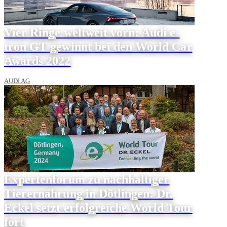
Vier Ringe weltweit vorn: Audi e-
tron GT gewinnt bei den World Car
Awards 2022
AUDI AG
Expertenforum zu nachhaltiger
Tierernährung in Dötlingen: Dr.
Eckel setzt erfolgreiche World Tour
fort