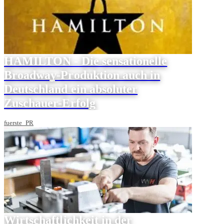
HAMILTON - Die sensationelle
Broadway-Produktion auch in
Deutschland ein absoluter
Zuschauer-Erfolg
fuerste_PR
Wirtschaftlichkeit in der