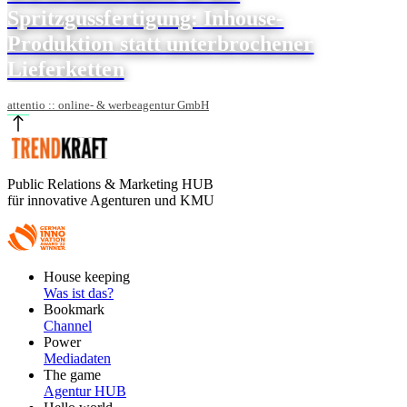
Spritzgussfertigung: Inhouse-
Produktion statt unterbrochener
Lieferketten
attentio :: online- & werbeagentur GmbH
Public Relations & Marketing HUB
für innovative Agenturen und KMU
Footer
House keeping
Main
Was ist das?
Bookmark
Channel
Power
Mediadaten
The game
Agentur HUB