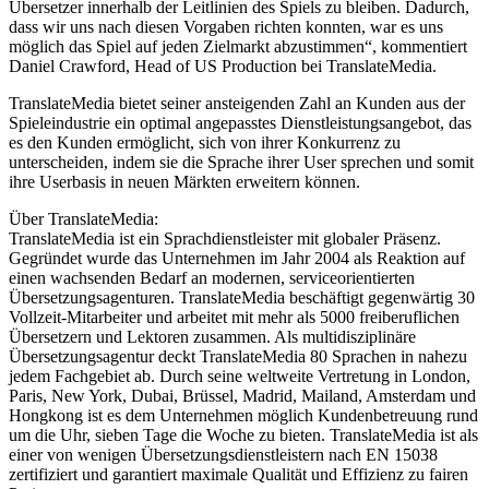
Übersetzer innerhalb der Leitlinien des Spiels zu bleiben. Dadurch,
dass wir uns nach diesen Vorgaben richten konnten, war es uns
möglich das Spiel auf jeden Zielmarkt abzustimmen“, kommentiert
Daniel Crawford, Head of US Production bei TranslateMedia.
TranslateMedia bietet seiner ansteigenden Zahl an Kunden aus der
Spieleindustrie ein optimal angepasstes Dienstleistungsangebot, das
es den Kunden ermöglicht, sich von ihrer Konkurrenz zu
unterscheiden, indem sie die Sprache ihrer User sprechen und somit
ihre Userbasis in neuen Märkten erweitern können.
Über TranslateMedia:
TranslateMedia ist ein Sprachdienstleister mit globaler Präsenz.
Gegründet wurde das Unternehmen im Jahr 2004 als Reaktion auf
einen wachsenden Bedarf an modernen, serviceorientierten
Übersetzungsagenturen. TranslateMedia beschäftigt gegenwärtig 30
Vollzeit-Mitarbeiter und arbeitet mit mehr als 5000 freiberuflichen
Übersetzern und Lektoren zusammen. Als multidisziplinäre
Übersetzungsagentur deckt TranslateMedia 80 Sprachen in nahezu
jedem Fachgebiet ab. Durch seine weltweite Vertretung in London,
Paris, New York, Dubai, Brüssel, Madrid, Mailand, Amsterdam und
Hongkong ist es dem Unternehmen möglich Kundenbetreuung rund
um die Uhr, sieben Tage die Woche zu bieten. TranslateMedia ist als
einer von wenigen Übersetzungsdienstleistern nach EN 15038
zertifiziert und garantiert maximale Qualität und Effizienz zu fairen