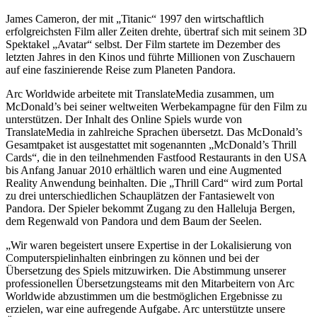
James Cameron, der mit „Titanic“ 1997 den wirtschaftlich
erfolgreichsten Film aller Zeiten drehte, übertraf sich mit seinem 3D
Spektakel „Avatar“ selbst. Der Film startete im Dezember des
letzten Jahres in den Kinos und führte Millionen von Zuschauern
auf eine faszinierende Reise zum Planeten Pandora.
Arc Worldwide arbeitete mit TranslateMedia zusammen, um
McDonald’s bei seiner weltweiten Werbekampagne für den Film zu
unterstützen. Der Inhalt des Online Spiels wurde von
TranslateMedia in zahlreiche Sprachen übersetzt. Das McDonald’s
Gesamtpaket ist ausgestattet mit sogenannten „McDonald’s Thrill
Cards“, die in den teilnehmenden Fastfood Restaurants in den USA
bis Anfang Januar 2010 erhältlich waren und eine Augmented
Reality Anwendung beinhalten. Die „Thrill Card“ wird zum Portal
zu drei unterschiedlichen Schauplätzen der Fantasiewelt von
Pandora. Der Spieler bekommt Zugang zu den Halleluja Bergen,
dem Regenwald von Pandora und dem Baum der Seelen.
„Wir waren begeistert unsere Expertise in der Lokalisierung von
Computerspielinhalten einbringen zu können und bei der
Übersetzung des Spiels mitzuwirken. Die Abstimmung unserer
professionellen Übersetzungsteams mit den Mitarbeitern von Arc
Worldwide abzustimmen um die bestmöglichen Ergebnisse zu
erzielen, war eine aufregende Aufgabe. Arc unterstützte unsere