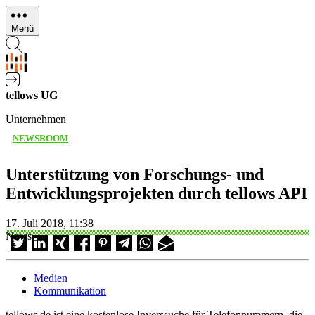
Direkt
zum
Menü
Inhalt
tellows UG
Unternehmen
NEWSROOM
Unterstützung von Forschungs- und
Entwicklungsprojekten durch tellows API
17. Juli 2018, 11:38
News
Medien
Kommunikation
tellows.de ist eine kostenlose Inverssuche für Telefonnummern, die