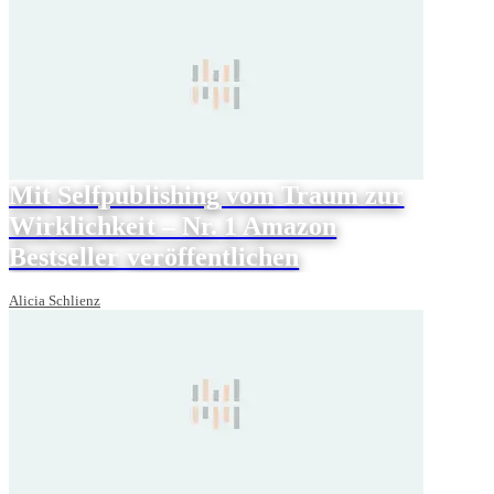
Mit Selfpublishing vom Traum zur
Wirklichkeit – Nr. 1 Amazon
Bestseller veröffentlichen
Alicia Schlienz