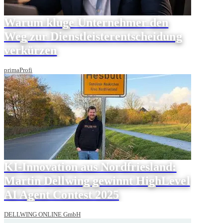
Warum kluge Unternehmer den
Weg zur Dienstleisterentscheidung
verkürzen
primaProfi
KI-Innovation aus Nordfriesland:
Martin Dellwing gewinnt HighLevel
AI Agent Contest 2025
DELLWING ONLINE GmbH