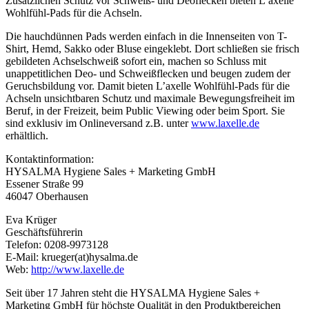
Zusätzlichen Schutz vor Schweiß- und Deoflecken bieten L’axelle
Wohlfühl-Pads für die Achseln.
Die hauchdünnen Pads werden einfach in die Innenseiten von T-
Shirt, Hemd, Sakko oder Bluse eingeklebt. Dort schließen sie frisch
gebildeten Achselschweiß sofort ein, machen so Schluss mit
unappetitlichen Deo- und Schweißflecken und beugen zudem der
Geruchsbildung vor. Damit bieten L’axelle Wohlfühl-Pads für die
Achseln unsichtbaren Schutz und maximale Bewegungsfreiheit im
Beruf, in der Freizeit, beim Public Viewing oder beim Sport. Sie
sind exklusiv im Onlineversand z.B. unter
www.laxelle.de
erhältlich.
Kontaktinformation:
HYSALMA Hygiene Sales + Marketing GmbH
Essener Straße 99
46047 Oberhausen
Eva Krüger
Geschäftsführerin
Telefon: 0208-9973128
E-Mail: krueger(at)hysalma.de
Web:
http://www.laxelle.de
Seit über 17 Jahren steht die HYSALMA Hygiene Sales +
Marketing GmbH für höchste Qualität in den Produktbereichen