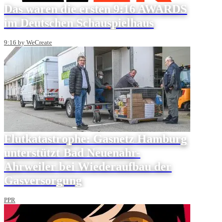
Das waren die ersten 9:16 AWARDS
im Deutschen Schauspielhaus
9:16 by WeCreate
Flutkatastrophe: Gasnetz Hamburg
unterstützt Bad Neuenahr-
Ahrweiler bei Wiederaufbau der
Gasversorgung
PPR