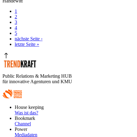
Handewitt
Aktuelle
1
Seite
Seite
2
Seitennummerierung
Seite
3
Seite
4
Seite
5
Nächste
nächste Seite ›
Seite
Letzte
letzte Seite »
Seite
Public Relations & Marketing HUB
für innovative Agenturen und KMU
Footer
House keeping
Main
Was ist das?
Bookmark
Channel
Power
Mediadaten