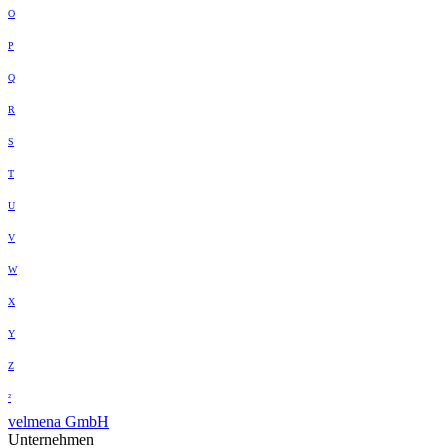
O
P
Q
R
S
T
U
V
W
X
Y
Z
²
velmena GmbH
Unternehmen