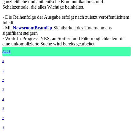
ganzheitliche und authentische Kommunikations- und
Schaltzentrale, die alles Wichtige beinhaltet.
› Die Reihenfolge der Ausgabe erfolgt nach zuletzt veröffentlichtem
Inhalt
› Mit
NewsroomBeamUp
Sichtbarkeit des Unternehmens
signifikant steigern
› Work-In-Progress: YES, an Sortier- und Filtermöglichkeiten für
eine unkomplizierte Suche wird bereits gearbeitet
ALLE
#
1
2
3
4
5
7
8