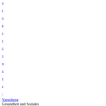
O
P
Q
R
S
T
U
V
W
X
Y
Z
²
Yangsheng
Gesundheit und Soziales