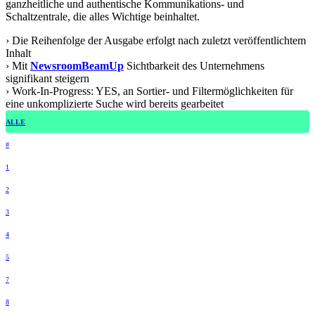
ganzheitliche und authentische Kommunikations- und
Schaltzentrale, die alles Wichtige beinhaltet.
› Die Reihenfolge der Ausgabe erfolgt nach zuletzt veröffentlichtem
Inhalt
› Mit
NewsroomBeamUp
Sichtbarkeit des Unternehmens
signifikant steigern
› Work-In-Progress: YES, an Sortier- und Filtermöglichkeiten für
eine unkomplizierte Suche wird bereits gearbeitet
ALLE
#
1
2
3
4
5
7
8