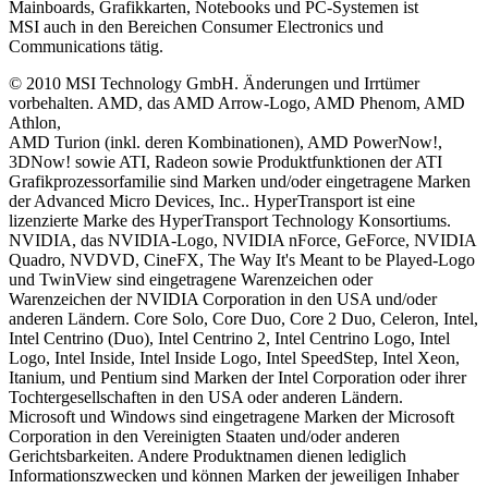
Mainboards, Grafikkarten, Notebooks und PC-Systemen ist
MSI auch in den Bereichen Consumer Electronics und
Communications tätig.
© 2010 MSI Technology GmbH. Änderungen und Irrtümer
vorbehalten. AMD, das AMD Arrow-Logo, AMD Phenom, AMD
Athlon,
AMD Turion (inkl. deren Kombinationen), AMD PowerNow!,
3DNow! sowie ATI, Radeon sowie Produktfunktionen der ATI
Grafikprozessorfamilie sind Marken und/oder eingetragene Marken
der Advanced Micro Devices, Inc.. HyperTransport ist eine
lizenzierte Marke des HyperTransport Technology Konsortiums.
NVIDIA, das NVIDIA-Logo, NVIDIA nForce, GeForce, NVIDIA
Quadro, NVDVD, CineFX, The Way It's Meant to be Played-Logo
und TwinView sind eingetragene Warenzeichen oder
Warenzeichen der NVIDIA Corporation in den USA und/oder
anderen Ländern. Core Solo, Core Duo, Core 2 Duo, Celeron, Intel,
Intel Centrino (Duo), Intel Centrino 2, Intel Centrino Logo, Intel
Logo, Intel Inside, Intel Inside Logo, Intel SpeedStep, Intel Xeon,
Itanium, und Pentium sind Marken der Intel Corporation oder ihrer
Tochtergesellschaften in den USA oder anderen Ländern.
Microsoft und Windows sind eingetragene Marken der Microsoft
Corporation in den Vereinigten Staaten und/oder anderen
Gerichtsbarkeiten. Andere Produktnamen dienen lediglich
Informationszwecken und können Marken der jeweiligen Inhaber