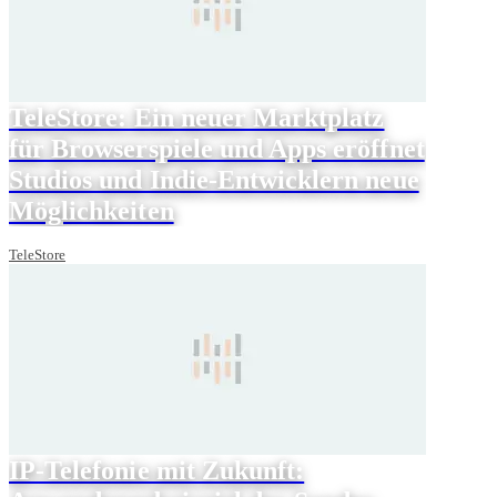
TeleStore: Ein neuer Marktplatz
für Browserspiele und Apps eröffnet
Studios und Indie-Entwicklern neue
Möglichkeiten
TeleStore
IP-Telefonie mit Zukunft: