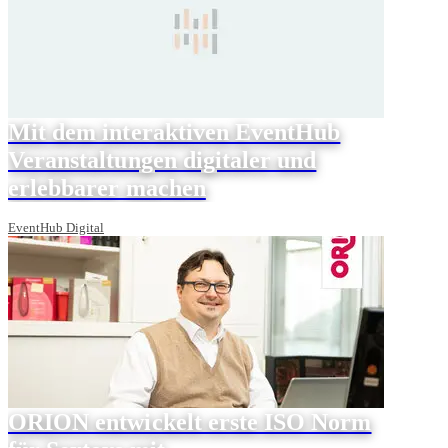
Mit dem interaktiven EventHub
Veranstaltungen digitaler und
erlebbarer machen
EventHub Digital
ORION entwickelt erste ISO Norm