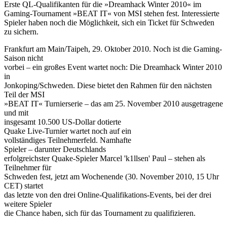
Erste QL-Qualifikanten für die »Dreamhack Winter 2010« im
Gaming-Tournament »BEAT IT« von MSI stehen fest. Interessierte
Spieler haben noch die Möglichkeit, sich ein Ticket für Schweden
zu sichern.
Frankfurt am Main/Taipeh, 29. Oktober 2010. Noch ist die Gaming-
Saison nicht
vorbei – ein großes Event wartet noch: Die Dreamhack Winter 2010
in
Jonkoping/Schweden. Diese bietet den Rahmen für den nächsten
Teil der MSI
»BEAT IT« Turnierserie – das am 25. November 2010 ausgetragene
und mit
insgesamt 10.500 US-Dollar dotierte
Quake Live-Turnier wartet noch auf ein
vollständiges Teilnehmerfeld. Namhafte
Spieler – darunter Deutschlands
erfolgreichster Quake-Spieler Marcel 'k1llsen' Paul – stehen als
Teilnehmer für
Schweden fest, jetzt am Wochenende (30. November 2010, 15 Uhr
CET) startet
das letzte von den drei Online-Qualifikations-Events, bei der drei
weitere Spieler
die Chance haben, sich für das Tournament zu qualifizieren.