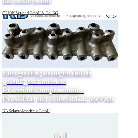
für Sextoys mit
ORION Versand GmbH & Co. KG
Energieeinsparungen durch
gesenkgeschmiedete
Präzisionskomponenten –
Praxisbeispiel Schweißbaugruppen
KB Schmiedetechnik GmbH