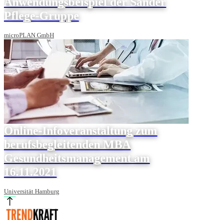
Anwendungsbeispiel der Sander
Pflege-Gruppe
microPLAN GmbH
Online-Infoveranstaltung zum
berufsbegleitenden MBA
Gesundheitsmanagement am
16.11.2021
Universität Hamburg