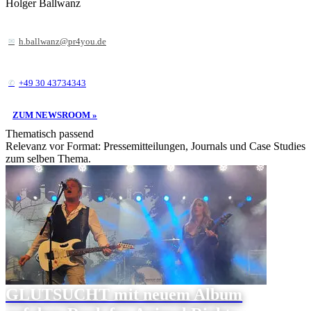
Holger Ballwanz
h.ballwanz@pr4you.de
+49 30 43734343
ZUM NEWSROOM »
Thematisch passend
Relevanz vor Format: Pressemitteilungen, Journals und Case Studies
zum selben Thema.
GLUTSUCHT mit neuem Album