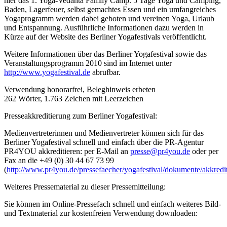
hier das 1. Yoga-Vedanta Family Camp. 5 Tage Yoga und Camping,
Baden, Lagerfeuer, selbst gemachtes Essen und ein umfangreiches
Yogaprogramm werden dabei geboten und vereinen Yoga, Urlaub
und Entspannung. Ausführliche Informationen dazu werden in
Kürze auf der Website des Berliner Yogafestivals veröffentlicht.
Weitere Informationen über das Berliner Yogafestival sowie das
Veranstaltungsprogramm 2010 sind im Internet unter
http://www.yogafestival.de
abrufbar.
Verwendung honorarfrei, Beleghinweis erbeten
262 Wörter, 1.763 Zeichen mit Leerzeichen
Presseakkreditierung zum Berliner Yogafestival:
Medienvertreterinnen und Medienvertreter können sich für das
Berliner Yogafestival schnell und einfach über die PR-Agentur
PR4YOU akkreditieren: per E-Mail an
presse@pr4you.de
oder per
Fax an die +49 (0) 30 44 67 73 99
(
http://www.pr4you.de/pressefaecher/yogafestival/dokumente/akkred
Weiteres Pressematerial zu dieser Pressemitteilung:
Sie können im Online-Pressefach schnell und einfach weiteres Bild-
und Textmaterial zur kostenfreien Verwendung downloaden: