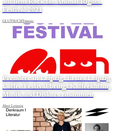
auf dem Rock for Animal Rights-
Festival 2021
GLUTSUCHTmusic
Premiere in Leipzig: Erstes Leipzig
Coffee Festival bringt Kaffeekultur,
Musik und Diskurs zusammen
Ahoi Leipzig