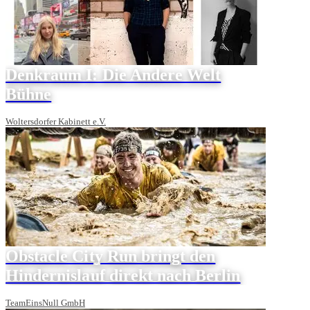
Denkraum I: Die Andere Welt
Bühne
Woltersdorfer Kabinett e.V.
Obstacle City Run bringt den
Hindernislauf direkt nach Berlin
TeamEinsNull GmbH