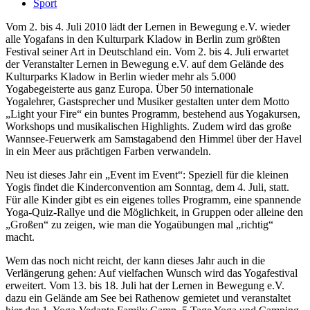
Sport
Vom 2. bis 4. Juli 2010 lädt der Lernen in Bewegung e.V. wieder
alle Yogafans in den Kulturpark Kladow in Berlin zum größten
Festival seiner Art in Deutschland ein. Vom 2. bis 4. Juli erwartet
der Veranstalter Lernen in Bewegung e.V. auf dem Gelände des
Kulturparks Kladow in Berlin wieder mehr als 5.000
Yogabegeisterte aus ganz Europa. Über 50 internationale
Yogalehrer, Gastsprecher und Musiker gestalten unter dem Motto
„Light your Fire“ ein buntes Programm, bestehend aus Yogakursen,
Workshops und musikalischen Highlights. Zudem wird das große
Wannsee-Feuerwerk am Samstagabend den Himmel über der Havel
in ein Meer aus prächtigen Farben verwandeln.
Neu ist dieses Jahr ein „Event im Event“: Speziell für die kleinen
Yogis findet die Kinderconvention am Sonntag, dem 4. Juli, statt.
Für alle Kinder gibt es ein eigenes tolles Programm, eine spannende
Yoga-Quiz-Rallye und die Möglichkeit, in Gruppen oder alleine den
„Großen“ zu zeigen, wie man die Yogaübungen mal „richtig“
macht.
Wem das noch nicht reicht, der kann dieses Jahr auch in die
Verlängerung gehen: Auf vielfachen Wunsch wird das Yogafestival
erweitert. Vom 13. bis 18. Juli hat der Lernen in Bewegung e.V.
dazu ein Gelände am See bei Rathenow gemietet und veranstaltet