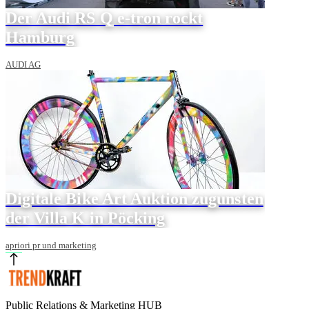
Der Audi RS Q e-tron rockt
Hamburg
AUDI AG
Digitale Bike Art Auktion zugunsten
der Villa K in Pöcking
apriori pr und marketing
Public Relations & Marketing HUB