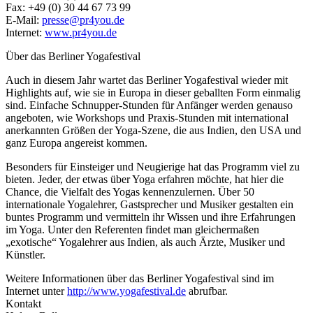
Fax: +49 (0) 30 44 67 73 99
E-Mail:
presse@pr4you.de
Internet:
www.pr4you.de
Über das Berliner Yogafestival
Auch in diesem Jahr wartet das Berliner Yogafestival wieder mit
Highlights auf, wie sie in Europa in dieser geballten Form einmalig
sind. Einfache Schnupper-Stunden für Anfänger werden genauso
angeboten, wie Workshops und Praxis-Stunden mit international
anerkannten Größen der Yoga-Szene, die aus Indien, den USA und
ganz Europa angereist kommen.
Besonders für Einsteiger und Neugierige hat das Programm viel zu
bieten. Jeder, der etwas über Yoga erfahren möchte, hat hier die
Chance, die Vielfalt des Yogas kennenzulernen. Über 50
internationale Yogalehrer, Gastsprecher und Musiker gestalten ein
buntes Programm und vermitteln ihr Wissen und ihre Erfahrungen
im Yoga. Unter den Referenten findet man gleichermaßen
„exotische“ Yogalehrer aus Indien, als auch Ärzte, Musiker und
Künstler.
Weitere Informationen über das Berliner Yogafestival sind im
Internet unter
http://www.yogafestival.de
abrufbar.
Kontakt