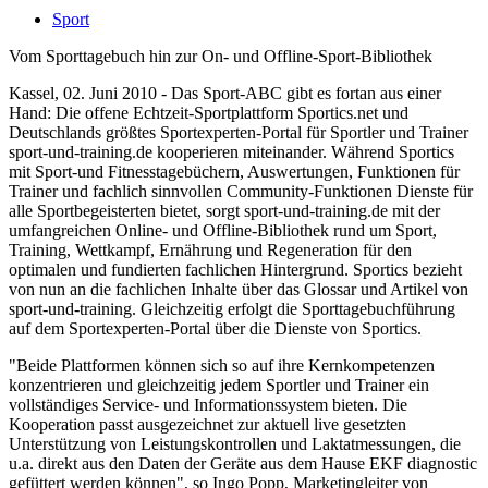
Sport
Vom Sporttagebuch hin zur On- und Offline-Sport-Bibliothek
Kassel, 02. Juni 2010 - Das Sport-ABC gibt es fortan aus einer
Hand: Die offene Echtzeit-Sportplattform Sportics.net und
Deutschlands größtes Sportexperten-Portal für Sportler und Trainer
sport-und-training.de kooperieren miteinander. Während Sportics
mit Sport-und Fitnesstagebüchern, Auswertungen, Funktionen für
Trainer und fachlich sinnvollen Community-Funktionen Dienste für
alle Sportbegeisterten bietet, sorgt sport-und-training.de mit der
umfangreichen Online- und Offline-Bibliothek rund um Sport,
Training, Wettkampf, Ernährung und Regeneration für den
optimalen und fundierten fachlichen Hintergrund. Sportics bezieht
von nun an die fachlichen Inhalte über das Glossar und Artikel von
sport-und-training. Gleichzeitig erfolgt die Sporttagebuchführung
auf dem Sportexperten-Portal über die Dienste von Sportics.
"Beide Plattformen können sich so auf ihre Kernkompetenzen
konzentrieren und gleichzeitig jedem Sportler und Trainer ein
vollständiges Service- und Informationssystem bieten. Die
Kooperation passt ausgezeichnet zur aktuell live gesetzten
Unterstützung von Leistungskontrollen und Laktatmessungen, die
u.a. direkt aus den Daten der Geräte aus dem Hause EKF diagnostic
gefüttert werden können", so Ingo Popp, Marketingleiter von