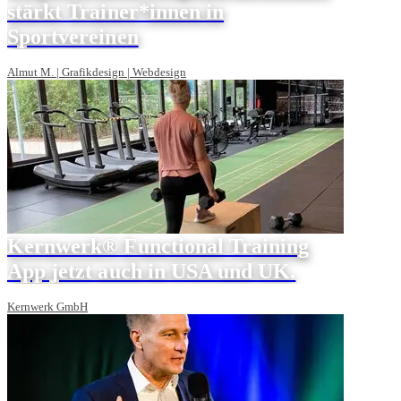
stärkt Trainer*innen in
Sportvereinen
Almut M. | Grafikdesign | Webdesign
Kernwerk® Functional Training
App jetzt auch in USA und UK.
Kernwerk GmbH