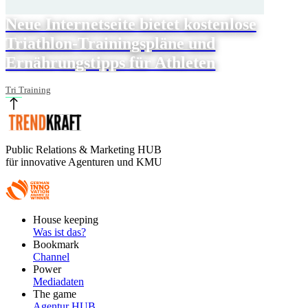
Neue Internetseite bietet kostenlose
Triathlon-Trainingspläne und
Ernährungstipps für Athleten
Tri Training
Public Relations & Marketing HUB
für innovative Agenturen und KMU
Footer
House keeping
Main
Was ist das?
Bookmark
Channel
Power
Mediadaten
The game
Agentur HUB