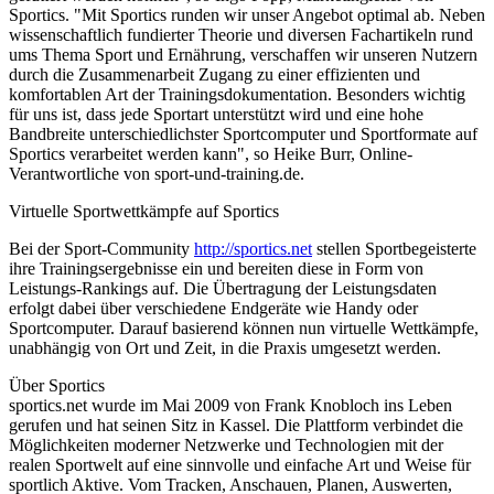
Sportics. "Mit Sportics runden wir unser Angebot optimal ab. Neben
wissenschaftlich fundierter Theorie und diversen Fachartikeln rund
ums Thema Sport und Ernährung, verschaffen wir unseren Nutzern
durch die Zusammenarbeit Zugang zu einer effizienten und
komfortablen Art der Trainingsdokumentation. Besonders wichtig
für uns ist, dass jede Sportart unterstützt wird und eine hohe
Bandbreite unterschiedlichster Sportcomputer und Sportformate auf
Sportics verarbeitet werden kann", so Heike Burr, Online-
Verantwortliche von sport-und-training.de.
Virtuelle Sportwettkämpfe auf Sportics
Bei der Sport-Community
http://sportics.net
stellen Sportbegeisterte
ihre Trainingsergebnisse ein und bereiten diese in Form von
Leistungs-Rankings auf. Die Übertragung der Leistungsdaten
erfolgt dabei über verschiedene Endgeräte wie Handy oder
Sportcomputer. Darauf basierend können nun virtuelle Wettkämpfe,
unabhängig von Ort und Zeit, in die Praxis umgesetzt werden.
Über Sportics
sportics.net wurde im Mai 2009 von Frank Knobloch ins Leben
gerufen und hat seinen Sitz in Kassel. Die Plattform verbindet die
Möglichkeiten moderner Netzwerke und Technologien mit der
realen Sportwelt auf eine sinnvolle und einfache Art und Weise für
sportlich Aktive. Vom Tracken, Anschauen, Planen, Auswerten,