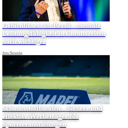
Gehirnfitness im Beruf – mentale
Leistungsfähigkeit in Coronazeiten
noch wichtiger
Jens Newerla
Schaumstoffbanden – Sichere und
effektive Werbeträger für
Sportveranstaltungen