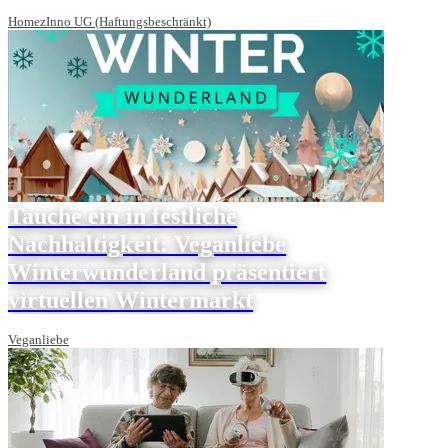
HomezInno UG (Haftungsbeschränkt)
Tauche ein in festliche
Nachhaltigkeit: Veganliebe
Winterwunderland präsentiert
virtuellen Wintermarkt
Veganliebe