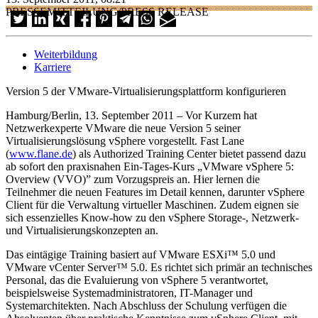
PRESSEMITTEILUNG/PRESS RELEASE
Weiterbildung
Karriere
Version 5 der VMware-Virtualisierungsplattform konfigurieren
Hamburg/Berlin, 13. September 2011 – Vor Kurzem hat
Netzwerkexperte VMware die neue Version 5 seiner
Virtualisierungslösung vSphere vorgestellt. Fast Lane
(
www.flane.de
) als Authorized Training Center bietet passend dazu
ab sofort den praxisnahen Ein-Tages-Kurs „VMware vSphere 5:
Overview (VVO)” zum Vorzugspreis an. Hier lernen die
Teilnehmer die neuen Features im Detail kennen, darunter vSphere
Client für die Verwaltung virtueller Maschinen. Zudem eignen sie
sich essenzielles Know-how zu den vSphere Storage-, Netzwerk-
und Virtualisierungskonzepten an.
Das eintägige Training basiert auf VMware ESXi™ 5.0 und
VMware vCenter Server™ 5.0. Es richtet sich primär an technisches
Personal, das die Evaluierung von vSphere 5 verantwortet,
beispielsweise Systemadministratoren, IT-Manager und
Systemarchitekten. Nach Abschluss der Schulung verfügen die