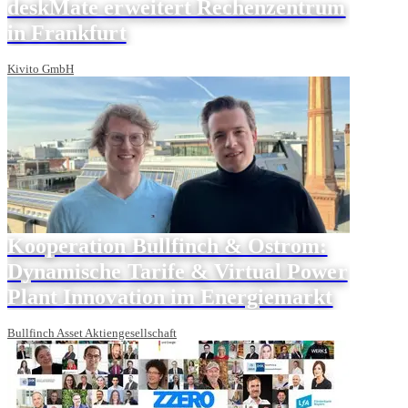
deskMate erweitert Rechenzentrum
in Frankfurt
Kivito GmbH
Kooperation Bullfinch & Ostrom:
Dynamische Tarife & Virtual Power
Plant Innovation im Energiemarkt
Bullfinch Asset Aktiengesellschaft