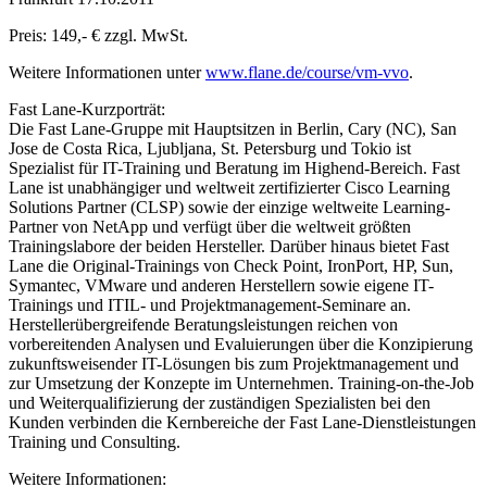
Preis: 149,- € zzgl. MwSt.
Weitere Informationen unter
www.flane.de/course/vm-vvo
.
Fast Lane-Kurzporträt:
Die Fast Lane-Gruppe mit Hauptsitzen in Berlin, Cary (NC), San
Jose de Costa Rica, Ljubljana, St. Petersburg und Tokio ist
Spezialist für IT-Training und Beratung im Highend-Bereich. Fast
Lane ist unabhängiger und weltweit zertifizierter Cisco Learning
Solutions Partner (CLSP) sowie der einzige weltweite Learning-
Partner von NetApp und verfügt über die weltweit größten
Trainingslabore der beiden Hersteller. Darüber hinaus bietet Fast
Lane die Original-Trainings von Check Point, IronPort, HP, Sun,
Symantec, VMware und anderen Herstellern sowie eigene IT-
Trainings und ITIL- und Projektmanagement-Seminare an.
Herstellerübergreifende Beratungsleistungen reichen von
vorbereitenden Analysen und Evaluierungen über die Konzipierung
zukunftsweisender IT-Lösungen bis zum Projektmanagement und
zur Umsetzung der Konzepte im Unternehmen. Training-on-the-Job
und Weiterqualifizierung der zuständigen Spezialisten bei den
Kunden verbinden die Kernbereiche der Fast Lane-Dienstleistungen
Training und Consulting.
Weitere Informationen: