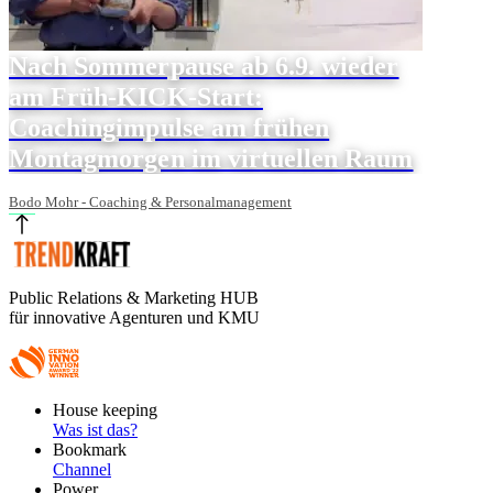
Nach Sommerpause ab 6.9. wieder
am Früh-KICK-Start:
Coachingimpulse am frühen
Montagmorgen im virtuellen Raum
Bodo Mohr - Coaching & Personalmanagement
Public Relations & Marketing HUB
für innovative Agenturen und KMU
Footer
House keeping
Main
Was ist das?
Bookmark
Channel
Power