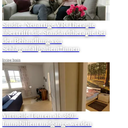
Studie: Neuartige VR-Therapie
übertrifft die Standardtherapie bei
der Behandlung von
Schlaganfallpatient*innen
living brain
Virtuelle Touren als 360°-
Immobilienrundgänge werden