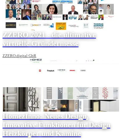
ZZERO 2021 - die ultimative
virtuelle Gründermesse
ZZERO.digital GbR
HomezInno: Neues Design,
Innovative Funktionen für Design
Heizkörper und Kamine