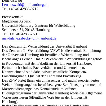
Lena Oswald
Lena.oswald@uni-hamburg.de
Tel. +49 40 42838-9712
Pressekontakt
Magdalene Asbeck
Universität Hamburg, Zentrum für Weiterbildung
Schlüterstr. 51, 20146 Hamburg
Tel.: +49 40 42838-9711
magdalene.asbeck@uni-hamburg.de
Das Zentrum für Weiterbildung der Universität Hamburg
Das Zentrum für Weiterbildung (ZFW) ist die zentrale Einrichtung
der Universität Hamburg für berufliche Weiterbildung und
lebenslanges Lernen. Das ZFW entwickelt Weiterbildungsangebote
in Kooperation mit den Fakultäten der Universität Hamburg,
Partnerhochschulen, Fachverbänden und Unternehmen.
Kennzeichnend sind dabei wissenschaftliche Kompetenz,
Forschungsnähe, Qualität der Lehre und Praxisbezug.
Das ZFW bietet Ihnen ein umfassendes und nachfrageorientiertes
Weiterbildungsangebot: berufsbezogene Zertifikatsprogramme und
Masterstudiengänge, das Kontaktstudium: offenes
Bildungsprogramm der Universität Hamburg sowie das Allgemeine
Vorlesungswesen (öffentliche Vorträge an der Universität
Hamburg).
In der Exzellenzstrategie des Bundes und der Länder, dem