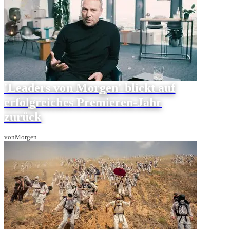
'Leaders von Morgen' blickt auf
erfolgreiches Premieren-Jahr
zurück
vonMorgen