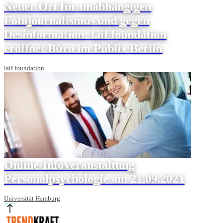
Neuer Ort für unabhängigen
Fotojournalismus und gegen
Desinformation: laif foundation
eröffnet Büro im Publix Berlin
laif foundation
Online-Infoveranstaltung
Personalpsychologie am 21.09.2021
Universität Hamburg