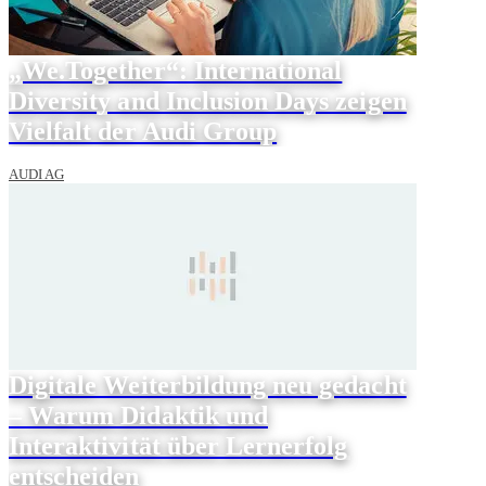
„We.Together“: International
Diversity and Inclusion Days zeigen
Vielfalt der Audi Group
AUDI AG
Digitale Weiterbildung neu gedacht
– Warum Didaktik und
Interaktivität über Lernerfolg
entscheiden