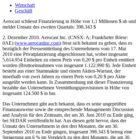
Wirtschaft
Geschäft
Aerocast schliesst Finanzierung in Höhe von 1,1 Millionen $ ab und
meldet Umsatz des zweiten Quartals: 398.343 $
2. Dezember 2010. Aerocast Inc. (CNSX: A; Frankfurter Börse:
0AE) (
www.aerocastinc.com
) freut sich bekannt zu geben, dass es
bezüglich der Pressemitteilung des Unternehmens vom 17. Mai
2010 eine Privatplatzierung abgeschlossen hat, wobei insgesamt
5.614.954 Einheiten zu einem Preis von 0,20 $ pro Einheit emittiert
wurden (Bruttoeinnahmen von insgesamt 1.122.990 $). Jede Einheit
besteht aus einer Stammaktie und einem Aktien-Warrant, der
innerhalb von zwei Jahren zu einem Preis von 0,20 $ pro Aktie
ausgeübt werden kann. In Zusammenhang mit dieser Finanzierung
bezahlte das Unternehmen Vermittlungsprovisionen in Höhe von
insgesamt 124.500 $ in bar.
Das Unternehmen gibt auch bekannt, dass es seine ungeprüften
Finanzausweise sowie die entsprechende Managements Discussion
and Analysis für den Zeitraum, der am 30. Juni 2010 zu Ende ging,
bei SEDAR veröffentlicht hat. Aus diesen geht hervor, dass der
Umsatz des Unternehmens in den drei Monaten, die am 30.
September 2010 zu Ende gingen, insgesamt 398.343 $ betrug eine
Steigerung um 6 % im Vergleich zu den drei Monaten, die am 30.