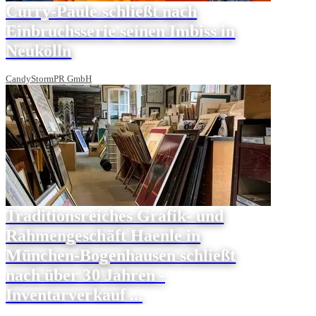
Curry-Paule schließt nach
Einbruchsserie seinen Imbiss in
Neukölln
CandyStormPR GmbH
Traditionsreiches Grafik- und
Rahmengeschäft Haenle in
München-Bogenhausen schließt
nach über 30 Jahren -
Inventarverkauf ...