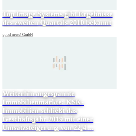
Top Image Systems gibt Ergebnisse
des zweiten Quartals 2010 bekannt
good news! GmbH
Weiterhin angespannte
Immobilienmärkte: KSK-
Immobilien schließt das
Geschäftsjahr 2019 mit einer
Umsatzsteigerung von 22,4 ...