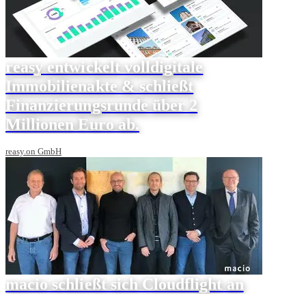
reasy entwickelt volldigitale
Immobilienakte & schließt
Finanzierungsrunde über 2
Millionen Euro ab.
reasy.on GmbH
macio schließt sich Cloudflight an