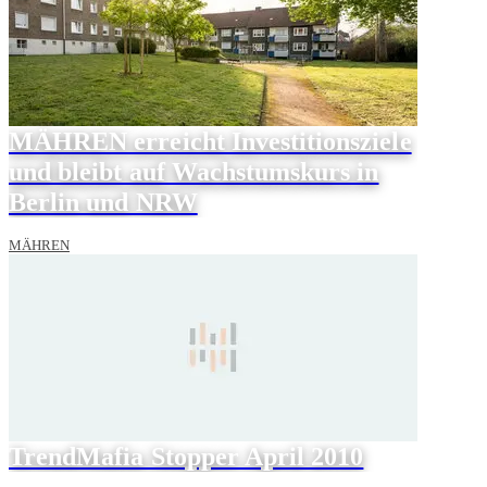
MÄHREN erreicht Investitionsziele
und bleibt auf Wachstumskurs in
Berlin und NRW
MÄHREN
TrendMafia Stopper April 2010