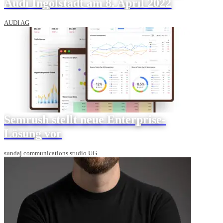
Audi Ingolstadt am 8. April 2022
AUDI AG
Semrush stellt neue Enterprise-
Lösung vor
sundaj communications studio UG