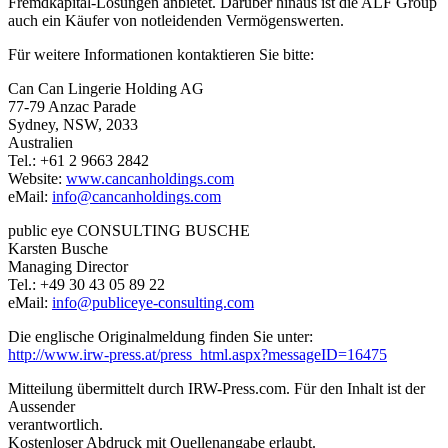
Fremdkapital-Lösungen anbietet. Darüber hinaus ist die ALF Group
auch ein Käufer von notleidenden Vermögenswerten.
Für weitere Informationen kontaktieren Sie bitte:
Can Can Lingerie Holding AG
77-79 Anzac Parade
Sydney, NSW, 2033
Australien
Tel.: +61 2 9663 2842
Website:
www.cancanholdings.com
eMail:
info@cancanholdings.com
public eye CONSULTING BUSCHE
Karsten Busche
Managing Director
Tel.: +49 30 43 05 89 22
eMail:
info@publiceye-consulting.com
Die englische Originalmeldung finden Sie unter:
http://www.irw-press.at/press_html.aspx?messageID=16475
Mitteilung übermittelt durch IRW-Press.com. Für den Inhalt ist der
Aussender
verantwortlich.
Kostenloser Abdruck mit Quellenangabe erlaubt.