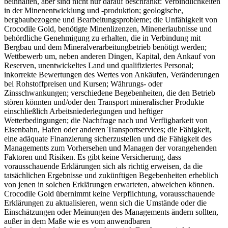
beinhalten, aber sind nicht nur darauf beschränkt: Verbindlichkeiten
in der Minenentwicklung und -produktion; geologische,
bergbaubezogene und Bearbeitungsprobleme; die Unfähigkeit von
Crocodile Gold, benötigte Minenlizenzen, Minenerlaubnisse und
behördliche Genehmigung zu erhalten, die in Verbindung mit
Bergbau und dem Mineralverarbeitungbetrieb benötigt werden;
Wettbewerb um, neben anderen Dingen, Kapital, den Ankauf von
Reserven, unentwickeltes Land und qualifiziertes Personal;
inkorrekte Bewertungen des Wertes von Ankäufen, Veränderungen
bei Rohstoffpreisen und Kursen; Währungs- oder
Zinsschwankungen; verschiedene Begebenheiten, die den Betrieb
stören könnten und/oder den Transport mineralischer Produkte
einschließlich Arbeitsniederlegungen und heftiger
Wetterbedingungen; die Nachfrage nach und Verfügbarkeit von
Eisenbahn, Hafen oder anderen Transportservices; die Fähigkeit,
eine adäquate Finanzierung sicherzustellen und die Fähigkeit des
Managements zum Vorhersehen und Managen der vorangehenden
Faktoren und Risiken. Es gibt keine Versicherung, dass
vorausschauende Erklärungen sich als richtig erweisen, da die
tatsächlichen Ergebnisse und zukünftigen Begebenheiten erheblich
von jenen in solchen Erklärungen erwarteten, abweichen können.
Crocodile Gold übernimmt keine Verpflichtung, vorausschauende
Erklärungen zu aktualisieren, wenn sich die Umstände oder die
Einschätzungen oder Meinungen des Managements ändern sollten,
außer in dem Maße wie es vom anwendbaren