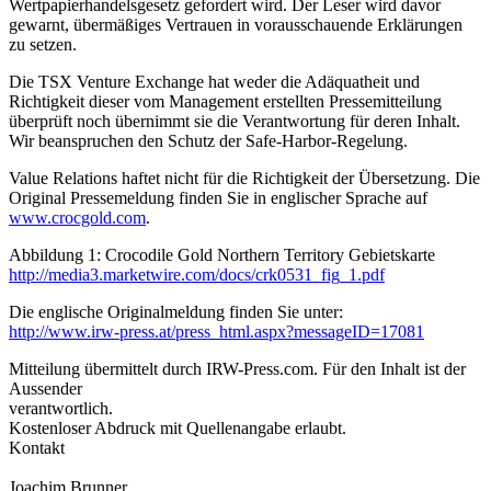
Wertpapierhandelsgesetz gefordert wird. Der Leser wird davor
gewarnt, übermäßiges Vertrauen in vorausschauende Erklärungen
zu setzen.
Die TSX Venture Exchange hat weder die Adäquatheit und
Richtigkeit dieser vom Management erstellten Pressemitteilung
überprüft noch übernimmt sie die Verantwortung für deren Inhalt.
Wir beanspruchen den Schutz der Safe-Harbor-Regelung.
Value Relations haftet nicht für die Richtigkeit der Übersetzung. Die
Original Pressemeldung finden Sie in englischer Sprache auf
www.crocgold.com
.
Abbildung 1: Crocodile Gold Northern Territory Gebietskarte
http://media3.marketwire.com/docs/crk0531_fig_1.pdf
Die englische Originalmeldung finden Sie unter:
http://www.irw-press.at/press_html.aspx?messageID=17081
Mitteilung übermittelt durch IRW-Press.com. Für den Inhalt ist der
Aussender
verantwortlich.
Kostenloser Abdruck mit Quellenangabe erlaubt.
Kontakt
Joachim Brunner