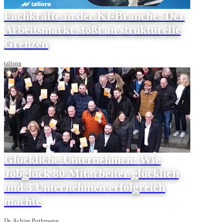
Fachkräfte in der KI-Branche: Der
Arbeitsmarkt stößt an strukturelle
Grenzen
taliora
Glückliche Unternehmen: Wie
Jobglück 80 Mitarbeiter glücklich
und 3 Unternehmen erfolgreich
machte
Dr. Achim Pothmann