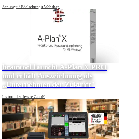
Schungit / Edelschungit Webshop
braintool launcht A-Plan X PRO
und erhält Auszeichnung als
„Unternehmen der Zukunft"
braintool software GmbH