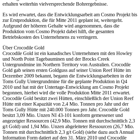
erhalten weiterhin vielversprechende Bohrergebnisse.
Es wird erwartet, dass die Entwicklungsarbeit am Cosmo Projekt bis
zur Erstproduktion, die für Mitte 2011 geplant ist, weitergeht.
Aufgrund der höheren Gehalte wird angenommen, dass die
Produktion vom Cosmo Projekt dabei hilft, die gesamten
Betriebskosten des Unternehmens zu verringern.
Über Crocodile Gold
Crocodile Gold ist ein kanadisches Unternehmen mit den Howley
und North Point Tagebauminen und der Brocks Creek
Untergrundmine im Northern Territory von Australien. Crocodile
Gold gab seinen ersten Goldguss auf seiner Union Reef Hütte im
Dezember 2009 bekannt, begann die Entwicklungsarbeiten in der
Toms Gully Untergrundmine für die geplante Produktion in Q4
2010 und hat mit der Untertage-Entwicklung am Cosmo Projekt
begonnen, hierbei wird die volle Produktion Mitte 2011 erwartet.
Crocodile Gold besitzt zwei Hütten, einschließlich der Union Reef
Hütte mit einer Kapazität von 2,4 Mio. Tonnen pro Jahr und der
Toms Gully Hütte mit 240.000 Tonnen pro Jahr. Crocodile Gold
besitzt 3,09 Mio. Unzen NI 43-101 konform gemessener und
angezeigter Ressourcen (42,9 Mio. Tonnen mit durchschnittlich 2,3
g/t Gold) und 1,94 Mio. Unzen abgeleiteter Ressourcen (26,7 Mio.
Tonnen mit durchschnittlich 2,3 g/t Gold) (siehe dazu auch Annual
Information Form datiert auf den 31. März 2010 und Crocodile