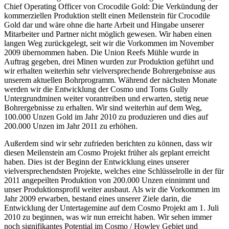
Chief Operating Officer von Crocodile Gold: Die Verkündung der
kommerziellen Produktion stellt einen Meilenstein für Crocodile
Gold dar und wäre ohne die harte Arbeit und Hingabe unserer
Mitarbeiter und Partner nicht möglich gewesen. Wir haben einen
langen Weg zurückgelegt, seit wir die Vorkommen im November
2009 übernommen haben. Die Union Reefs Mühle wurde in
Auftrag gegeben, drei Minen wurden zur Produktion geführt und
wir erhalten weiterhin sehr vielversprechende Bohrergebnisse aus
unserem aktuellen Bohrprogramm. Während der nächsten Monate
werden wir die Entwicklung der Cosmo und Toms Gully
Untergrundminen weiter vorantreiben und erwarten, stetig neue
Bohrergebnisse zu erhalten. Wir sind weiterhin auf dem Weg,
100.000 Unzen Gold im Jahr 2010 zu produzieren und dies auf
200.000 Unzen im Jahr 2011 zu erhöhen.
Außerdem sind wir sehr zufrieden berichten zu können, dass wir
diesen Meilenstein am Cosmo Projekt früher als geplant erreicht
haben. Dies ist der Beginn der Entwicklung eines unserer
vielversprechendsten Projekte, welches eine Schlüsselrolle in der für
2011 angepeilten Produktion von 200.000 Unzen einnimmt und
unser Produktionsprofil weiter ausbaut. Als wir die Vorkommen im
Jahr 2009 erwarben, bestand eines unserer Ziele darin, die
Entwicklung der Untertagemine auf dem Cosmo Projekt am 1. Juli
2010 zu beginnen, was wir nun erreicht haben. Wir sehen immer
noch signifikantes Potential im Cosmo / Howley Gebiet und