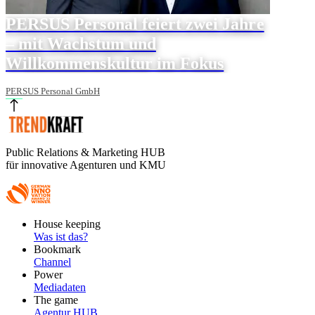
PERSUS Personal feiert zwei Jahre
– mit Wachstum und
Willkommenskultur im Fokus
PERSUS Personal GmbH
Public Relations & Marketing HUB
für innovative Agenturen und KMU
Footer
House keeping
Main
Was ist das?
Bookmark
Channel
Power
Mediadaten
The game
Agentur HUB