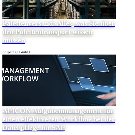
Palettenversand: Alles, was Sie über
den Palettentransport wissen
müssen
Shipstage GmbH
APICON Aufgabenmanagement für
einen effektiveren Workflow bei der
Datenpflege im SAP