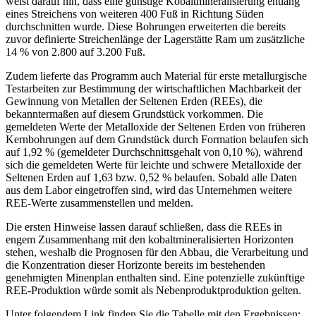
weist darauf hin, dass eine günstige Kobaltmineralisierung entlang
eines Streichens von weiteren 400 Fuß in Richtung Süden
durchschnitten wurde. Diese Bohrungen erweiterten die bereits
zuvor definierte Streichenlänge der Lagerstätte Ram um zusätzliche
14 % von 2.800 auf 3.200 Fuß.
Zudem lieferte das Programm auch Material für erste metallurgische
Testarbeiten zur Bestimmung der wirtschaftlichen Machbarkeit der
Gewinnung von Metallen der Seltenen Erden (REEs), die
bekanntermaßen auf diesem Grundstück vorkommen. Die
gemeldeten Werte der Metalloxide der Seltenen Erden von früheren
Kernbohrungen auf dem Grundstück durch Formation belaufen sich
auf 1,92 % (gemeldeter Durchschnittsgehalt von 0,10 %), während
sich die gemeldeten Werte für leichte und schwere Metalloxide der
Seltenen Erden auf 1,63 bzw. 0,52 % belaufen. Sobald alle Daten
aus dem Labor eingetroffen sind, wird das Unternehmen weitere
REE-Werte zusammenstellen und melden.
Die ersten Hinweise lassen darauf schließen, dass die REEs in
engem Zusammenhang mit den kobaltmineralisierten Horizonten
stehen, weshalb die Prognosen für den Abbau, die Verarbeitung und
die Konzentration dieser Horizonte bereits im bestehenden
genehmigten Minenplan enthalten sind. Eine potenzielle zukünftige
REE-Produktion würde somit als Nebenproduktproduktion gelten.
Unter folgendem Link finden Sie die Tabelle mit den Ergebnissen: