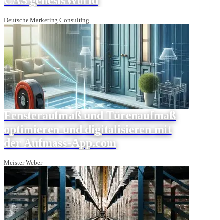
CAS genesisWorld
Deutsche Marketing Consulting
Fensteraufmaß und Türenaufmaß
optimieren und digitalisieren mit
der Aufmass-App.com
Meister Weber