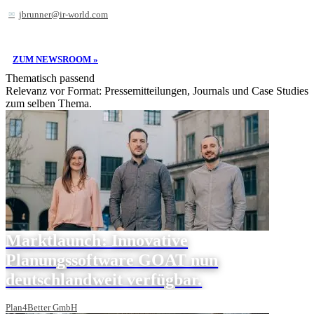
jbrunner@ir-world.com
ZUM NEWSROOM »
Thematisch passend
Relevanz vor Format: Pressemitteilungen, Journals und Case Studies
zum selben Thema.
Marktlaunch: Innovative
Planungssoftware GOAT nun
deutschlandweit verfügbar.
Plan4Better GmbH