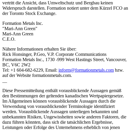
vertritt die Ansicht, dass Umweltschutz und Bergbau keinen
Widerspruch darstellen. Formation notiert unter dem Kürzel FCO an
der Toronto Stock Exchange.
Formation Metals Inc.
"Mari-Ann Green"
Mari-Ann Green
C.E.O.
Nähere Informationen erhalten Sie über:
Rick Honsinger, P.Geo, V.P. Corporate Communications
Formation Metals Inc., 1730 -999 West Hastings Street, Vancouver,
BC, V6C 2W2
Tel: +1 604-682-6229, Email:
inform@formationmetals.com
bzw.
auf der Website formationmetals.com.
__
Diese Pressemitteilung enthält vorausblickende Aussagen gemäß
den Bestimmungen der geltenden kanadischen Wertpapiergesetze.
Im Allgemeinen können vorausblickende Aussagen durch die
Verwendung von vorausblickender Terminologie identifiziert
werden. Vorausblickende Aussagen unterliegen bekannten und
unbekannten Risiken, Ungewissheiten sowie anderen Faktoren, die
dazu führen könnten, dass sich die tatsächlichen Ergebnisse,
Leistungen oder Erfolge des Unternehmens erheblich von jenen