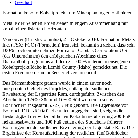
Geschäft
Formation bebohrt Kobaltprojekt, um Minenplanung zu optimieren
Metalle der Seltenen Erden stehen in engem Zusammenhang mit
kobaltmineralisierten Horizonten
Vancouver (British Columbia), 21. Oktober 2010. Formation Metals
Inc. (TSX: FCO) (Formation) freut sich bekannt zu geben, dass sein
100%-Tochterunternehmen Formation Capitals Corporation U.S.
(das Unternehmen) den erfolgreichen Abschluss eines
Diamantbohrprogramms auf dem zu 100 % unternehmenseigenen
Kobaltprojekt Idaho in Lemhi County (Idaho) gemeldet hat. Die
ersten Ergebnisse sind äußerst viel versprechend.
Das Diamantbohrprogramm wurde in einem zuvor noch
unerprobten Gebiet des Projektes, entlang der südlichen
Erweiterung der Lagerstätte Ram, durchgeführt. Zwischen den
Abschnitten 12+00 Süd und 16+00 Süd wurden in sechs
Bohrlöchern insgesamt 5.727,5 Fuß gebohrt. Die Ergebnisse von
Bohrloch DDH-R10-01, die unten angegeben sind, zeigen die
Beständigkeit der wirtschaftlichen Kobaltmineralisierung 200 Fuß
neigungsabwärts und 100 Fuß entlang des Streichens früherer
Bohrungen bei der südlichen Erweiterung der Lagerstätte Ram. Die
Ergebnisse der Kernaufzeichnung der restlichen fünf Bohrlöcher