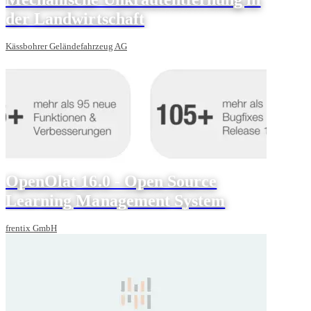
der Landwirtschaft
Kässbohrer Geländefahrzeug AG
OpenOlat 16.0 - Open Source
Learning Management System
frentix GmbH