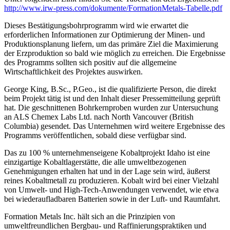
http://www.irw-press.com/dokumente/FormationMetals-Tabelle.pdf
Dieses Bestätigungsbohrprogramm wird wie erwartet die
erforderlichen Informationen zur Optimierung der Minen- und
Produktionsplanung liefern, um das primäre Ziel die Maximierung
der Erzproduktion so bald wie möglich zu erreichen. Die Ergebnisse
des Programms sollten sich positiv auf die allgemeine
Wirtschaftlichkeit des Projektes auswirken.
George King, B.Sc., P.Geo., ist die qualifizierte Person, die direkt
beim Projekt tätig ist und den Inhalt dieser Pressemitteilung geprüft
hat. Die geschnittenen Bohrkernproben wurden zur Untersuchung
an ALS Chemex Labs Ltd. nach North Vancouver (British
Columbia) gesendet. Das Unternehmen wird weitere Ergebnisse des
Programms veröffentlichen, sobald diese verfügbar sind.
Das zu 100 % unternehmenseigene Kobaltprojekt Idaho ist eine
einzigartige Kobaltlagerstätte, die alle umweltbezogenen
Genehmigungen erhalten hat und in der Lage sein wird, äußerst
reines Kobaltmetall zu produzieren. Kobalt wird bei einer Vielzahl
von Umwelt- und High-Tech-Anwendungen verwendet, wie etwa
bei wiederaufladbaren Batterien sowie in der Luft- und Raumfahrt.
Formation Metals Inc. hält sich an die Prinzipien von
umweltfreundlichen Bergbau- und Raffinierungspraktiken und