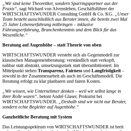
„Wir sind keine Theoretiker, sondern Sparringspartner aus der
Praxis“
, sagt Wichard von Alvensleben, Geschäftsführer der
WIRTSCHAFTSWUNDER Consulting GmbH & Co. KG.
„Unser
Team besteht ausschließlich aus Berater:innen, die bereits zwei Mal
25 Jahre Lebenserfahrung mitbringen – inklusive
Führungserfahrung, Branchenkenntnis und dem Blick für das
Wesentliche.“
Beratung auf Augenhöhe – statt Theorie von oben
WIRTSCHAFTSWUNDER versteht sich als Gegenmodell zur
klassischen Managementberatung: verständlich statt verkopft,
nahbar statt abstrakt, umsetzungsstark statt überambitioniert. Im
Mittelpunkt stehen
Transparenz, Fairness
und
Langfristigkeit
–
sowohl in der Zusammenarbeit als auch im Geschäftsmodell. Die
Beratung erfolgt zu klar planbaren und fairen Kosten.
„Wir wissen, wie Unternehmer denken – weil wir selbst lange in
ihrer Rolle waren“
, betont André Glaser, Prokurist bei
WIRTSCHAFTSWUNDER.
„Deshalb sind wir nicht nur Berater,
sondern echte Begleiter auf Augenhöhe.“
Ganzheitliche Beratung mit System
Das Leistungsspektrum von WIRTSCHAFTSWUNDER ist breit