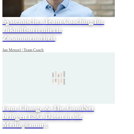
Systemisches Team-Coaching für
zukunftsorientierte
Zusammenarbeit
Jan Menzel | Team Coach
Four Change & The GoodNet
bringen ESG-Daten in die
Mediaplanung