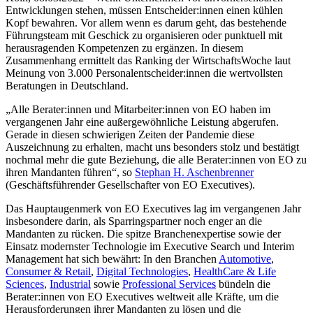
Entwicklungen stehen, müssen Entscheider:innen einen kühlen
Kopf bewahren. Vor allem wenn es darum geht, das bestehende
Führungsteam mit Geschick zu organisieren oder punktuell mit
herausragenden Kompetenzen zu ergänzen. In diesem
Zusammenhang ermittelt das Ranking der WirtschaftsWoche laut
Meinung von 3.000 Personalentscheider:innen die wertvollsten
Beratungen in Deutschland.
„Alle Berater:innen und Mitarbeiter:innen von EO haben im
vergangenen Jahr eine außergewöhnliche Leistung abgerufen.
Gerade in diesen schwierigen Zeiten der Pandemie diese
Auszeichnung zu erhalten, macht uns besonders stolz und bestätigt
nochmal mehr die gute Beziehung, die alle Berater:innen von EO zu
ihren Mandanten führen“, so
Stephan H. Aschenbrenner
(Geschäftsführender Gesellschafter von EO Executives).
Das Hauptaugenmerk von EO Executives lag im vergangenen Jahr
insbesondere darin, als Sparringspartner noch enger an die
Mandanten zu rücken. Die spitze Branchenexpertise sowie der
Einsatz modernster Technologie im Executive Search und Interim
Management hat sich bewährt: In den Branchen
Automotive
,
Consumer & Retail
,
Digital Technologies
,
HealthCare & Life
Sciences
,
Industrial
sowie
Professional Services
bündeln die
Berater:innen von EO Executives weltweit alle Kräfte, um die
Herausforderungen ihrer Mandanten zu lösen und die