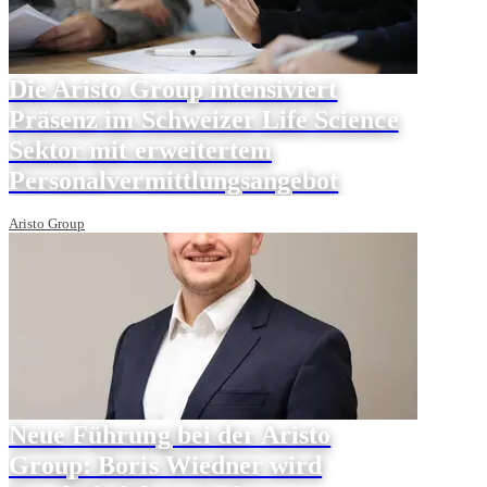
Die Aristo Group intensiviert
Präsenz im Schweizer Life Science
Sektor mit erweitertem
Personalvermittlungsangebot
Aristo Group
Neue Führung bei der Aristo
Group: Boris Wiedner wird