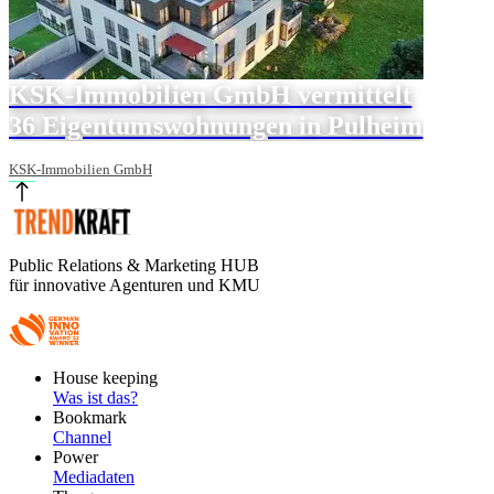
KSK-Immobilien GmbH vermittelt
36 Eigentumswohnungen in Pulheim
KSK-Immobilien GmbH
Public Relations & Marketing HUB
für innovative Agenturen und KMU
Footer
House keeping
Main
Was ist das?
Bookmark
Channel
Power
Mediadaten