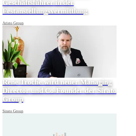
Geschäftsführer in der
Festanstellungsvermittlung
Aristo Group
René Troche wird neuer Managing
Director und Co-Founder der Sirato
Group
Sirato Group