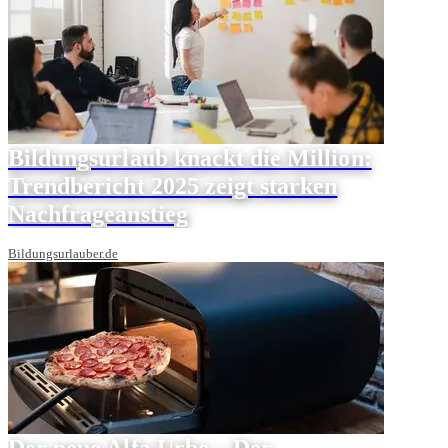
Bildungsurlaub knackt die Million:
Trendbericht 2025 zeigt starken
Nachfrageanstieg
Bildungsurlauber.de
Der neue Alfa Urbe – Der