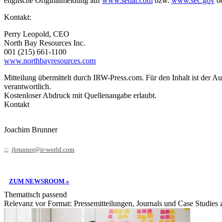
englische Originalmeldung auf
www.sedar.com
bzw.
www.sec.gov
od
Kontakt:
Perry Leopold, CEO
North Bay Resources Inc.
001 (215) 661-1100
www.northbayresources.com
Mitteilung übermittelt durch IRW-Press.com. Für den Inhalt ist der A
verantwortlich.
Kostenloser Abdruck mit Quellenangabe erlaubt.
Kontakt
Joachim Brunner
jbrunner@ir-world.com
ZUM NEWSROOM »
Thematisch passend
Relevanz vor Format: Pressemitteilungen, Journals und Case Studies