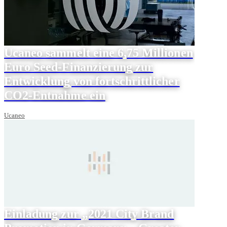
Ucaneo sammelt eine 6,75 Millionen
Euro Seed-Finanzierung zur
Entwicklung von fortschrittlicher
CO2-Entnahme ein
Ucaneo
Einladung zur „2021 City Brand