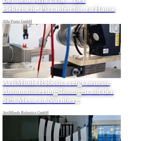
elektrische Pizzaofen für zu Hause
Alfa Forni GmbH
ArtiMinds Robotics zeigt neueste
Automatisierungslösungen auf der
SPS Messe in Nürnberg
ArtiMinds Robotics GmbH