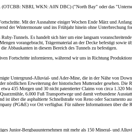
c. (OTCBB: NBRI, WKN: A0N DBC) ("North Bay" oder das "Unternehme
Fortschritte. Mit der Ausnahme einiger Wochen Ende März und Anfang A
end der Wintermonate und ins Frühjahr hinein ohne Unterbrechung for
es Ruby-Tunnels. Es handelt sich hier um eine langsam voranschreitend
engen vorangebracht, Trägermaterial an der Decke befestigt sowie üb
die Abbaukanten in diesem Bereich des Tunnels zu befestigen.
iven Fortschritte informieren, während wir uns in Richtung Produktio
igte Untergrund-Alluvial- und Ader-Mine, die in der Nähe von Downievi
l der nördlichen Erweiterung der historischen Mutterader gesehen. Die
 etwa 435 Morgen und 30 nicht patentierter Claims von circa 1.320 Mo
 Quarzmühle, 6.000 Fuß Transportwege und damit verbundene Ausstatt
d ist über die asphaltierte Schnellstraße von Reno oder Sacramento a
mpany (PG&E) vor Ort verfügbar. Für nähere Informationen über die Ru
tiges Junior-Bergbauunternehmen mit mehr als 150 Mineral- und Alluvi