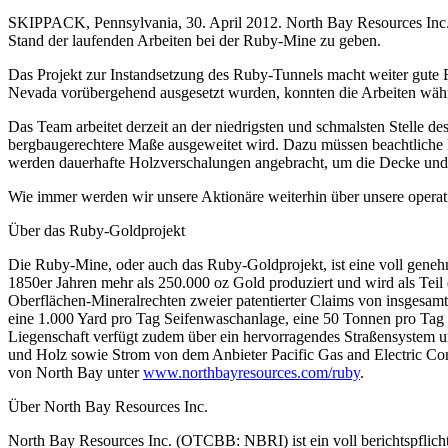
SKIPPACK, Pennsylvania, 30. April 2012. North Bay Resources In
Stand der laufenden Arbeiten bei der Ruby-Mine zu geben.
Das Projekt zur Instandsetzung des Ruby-Tunnels macht weiter gute 
Nevada vorübergehend ausgesetzt wurden, konnten die Arbeiten währ
Das Team arbeitet derzeit an der niedrigsten und schmalsten Stelle d
bergbaugerechtere Maße ausgeweitet wird. Dazu müssen beachtliche M
werden dauerhafte Holzverschalungen angebracht, um die Decke und 
Wie immer werden wir unsere Aktionäre weiterhin über unsere operat
Über das Ruby-Goldprojekt
Die Ruby-Mine, oder auch das Ruby-Goldprojekt, ist eine voll genehm
1850er Jahren mehr als 250.000 oz Gold produziert und wird als Tei
Oberflächen-Mineralrechten zweier patentierter Claims von insgesamt
eine 1.000 Yard pro Tag Seifenwaschanlage, eine 50 Tonnen pro Tag
Liegenschaft verfügt zudem über ein hervorragendes Straßensystem un
und Holz sowie Strom von dem Anbieter Pacific Gas and Electric Co
von North Bay unter
www.northbayresources.com/ruby
.
Über North Bay Resources Inc.
North Bay Resources Inc. (OTCBB: NBRI) ist ein voll berichtspflich