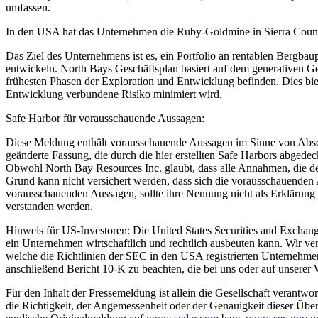
umfassen.
In den USA hat das Unternehmen die Ruby-Goldmine in Sierra County
Das Ziel des Unternehmens ist es, ein Portfolio an rentablen Bergba
entwickeln. North Bays Geschäftsplan basiert auf dem generativen Ges
frühesten Phasen der Exploration und Entwicklung befinden. Dies bie
Entwicklung verbundene Risiko minimiert wird.
Safe Harbor für vorausschauende Aussagen:
Diese Meldung enthält vorausschauende Aussagen im Sinne von Absch
geänderte Fassung, die durch die hier erstellten Safe Harbors abged
Obwohl North Bay Resources Inc. glaubt, dass alle Annahmen, die den
Grund kann nicht versichert werden, dass sich die vorausschauenden 
vorausschauenden Aussagen, sollte ihre Nennung nicht als Erklärung 
verstanden werden.
Hinweis für US-Investoren: Die United States Securities and Exchan
ein Unternehmen wirtschaftlich und rechtlich ausbeuten kann. Wir v
welche die Richtlinien der SEC in den USA registrierten Unternehmen
anschließend Bericht 10-K zu beachten, die bei uns oder auf unserer
Für den Inhalt der Pressemeldung ist allein die Gesellschaft verantw
die Richtigkeit, der Angemessenheit oder der Genauigkeit dieser Übe