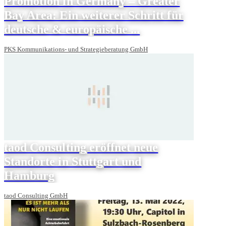
Promotion in Germany – Greater
Bay Area: Ein weiterer Schritt für
deutsche & europäische ...
PKS Kommunikations- und Strategieberatung GmbH
taod Consulting eröffnet neue
Standorte in Stuttgart und
Hamburg
taod Consulting GmbH