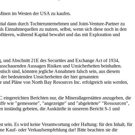
e Minen im Westen der USA zu kaufen.
ntial dann durch Tochterunternehmen und Joint-Venture-Partner zu
als Einnahmequellen zu nutzen, selbst, wenn sich diese noch in den
fitieren, während Kapital bewahrt und das mit Exploration und
, und Abschnitt 21E des Securities and Exchange Act of 1934,
orausschauenden Aussagen Risiken und Unsicherheiten beinhalten.
tisch sind, könnten jegliche Annahmen falsch sein, aus diesem
s der bedeutenden Unsicherheiten der hier genannten
le und Pläne von North Bay Resources Inc. erfolgreich sein werden,
eingereichten Berichten nur, die Minerallagerstätten anzugeben, die
iffe wie "gemessene", "angezeigte" und "abgeleitete" "Ressourcen",
n inständig gebeten, die Auskünfte in unserem Bericht S-1 und
t sein. Es wird keine Verantwortung oder Haftung: für den Inhalt, für
ne Kauf- oder Verkaufsempfehlung dar! Bitte beachten sie die