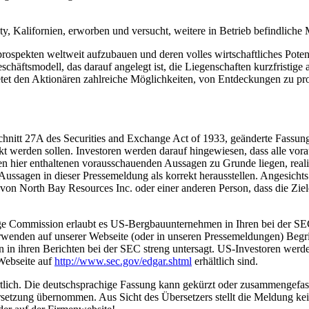
, Kalifornien, erworben und versucht, weitere in Betrieb befindlich
uprospekten weltweit aufzubauen und deren volles wirtschaftliches Pote
chäftsmodell, das darauf angelegt ist, die Liegenschaften kurzfristige 
tet den Aktionären zahlreiche Möglichkeiten, von Entdeckungen zu pro
nitt 27A des Securities and Exchange Act of 1933, geänderte Fassung
eckt werden sollen. Investoren werden darauf hingewiesen, dass alle v
 hier enthaltenen vorausschauenden Aussagen zu Grunde liegen, realis
Aussagen in dieser Pressemeldung als korrekt herausstellen. Angesicht
von North Bay Resources Inc. oder einer anderen Person, dass die Zie
ge Commission erlaubt es US-Bergbauunternehmen in Ihren bei der SEC 
erwenden auf unserer Webseite (oder in unseren Pressemeldungen) Begr
 in ihren Berichten bei der SEC streng untersagt. US-Investoren werde
 Webseite auf
http://www.sec.gov/edgar.shtml
erhältlich sind.
ortlich. Die deutschsprachige Fassung kann gekürzt oder zusammengefass
rsetzung übernommen. Aus Sicht des Übersetzers stellt die Meldung kei