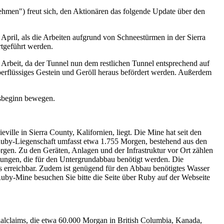
n") freut sich, den Aktionären das folgende Update über den
pril, als die Arbeiten aufgrund von Schneestürmen in der Sierra
tgeführt werden.
e Arbeit, da der Tunnel nun dem restlichen Tunnel entsprechend auf
erflüssiges Gestein und Geröll heraus befördert werden. Außerdem
nsbeginn bewegen.
lle in Sierra County, Kalifornien, liegt. Die Mine hat seit den
 Ruby-Liegenschaft umfasst etwa 1.755 Morgen, bestehend aus den
rgen. Zu den Geräten, Anlagen und der Infrastruktur vor Ort zählen
ungen, die für den Untergrundabbau benötigt werden. Die
us erreichbar. Zudem ist genügend für den Abbau benötigtes Wasser
by-Mine besuchen Sie bitte die Seite über Ruby auf der Webseite
alclaims, die etwa 60.000 Morgan in British Columbia, Kanada,