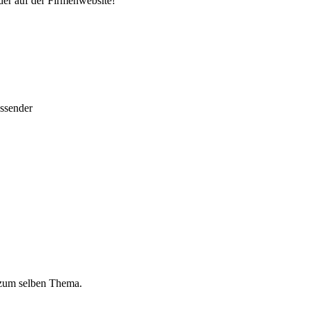
er auf der Firmenwebsite!
ussender
 zum selben Thema.