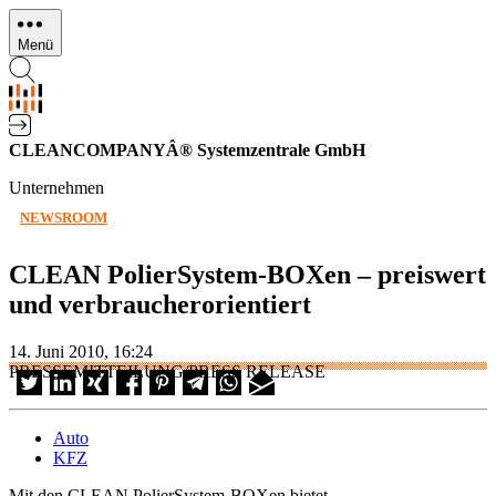
Direkt
zum
Menü
Inhalt
CLEANCOMPANYÂ® Systemzentrale GmbH
Unternehmen
NEWSROOM
CLEAN PolierSystem-BOXen – preiswert
und verbraucherorientiert
14. Juni 2010, 16:24
PRESSEMITTEILUNG/PRESS RELEASE
Auto
KFZ
Mit den CLEAN PolierSystem-BOXen bietet