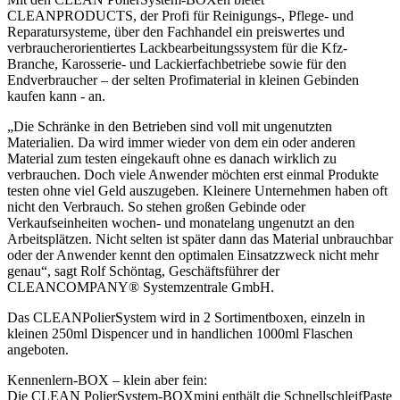
CLEANPRODUCTS, der Profi für Reinigungs-, Pflege- und
Reparatursysteme, über den Fachhandel ein preiswertes und
verbraucherorientiertes Lackbearbeitungssystem für die Kfz-
Branche, Karosserie- und Lackierfachbetriebe sowie für den
Endverbraucher – der selten Profimaterial in kleinen Gebinden
kaufen kann - an.
„Die Schränke in den Betrieben sind voll mit ungenutzten
Materialien. Da wird immer wieder von dem ein oder anderen
Material zum testen eingekauft ohne es danach wirklich zu
verbrauchen. Doch viele Anwender möchten erst einmal Produkte
testen ohne viel Geld auszugeben. Kleinere Unternehmen haben oft
nicht den Verbrauch. So stehen großen Gebinde oder
Verkaufseinheiten wochen- und monatelang ungenutzt an den
Arbeitsplätzen. Nicht selten ist später dann das Material unbrauchbar
oder der Anwender kennt den optimalen Einsatzzweck nicht mehr
genau“, sagt Rolf Schöntag, Geschäftsführer der
CLEANCOMPANY® Systemzentrale GmbH.
Das CLEANPolierSystem wird in 2 Sortimentboxen, einzeln in
kleinen 250ml Dispencer und in handlichen 1000ml Flaschen
angeboten.
Kennenlern-BOX – klein aber fein:
Die CLEAN PolierSystem-BOXmini enthält die SchnellschleifPaste