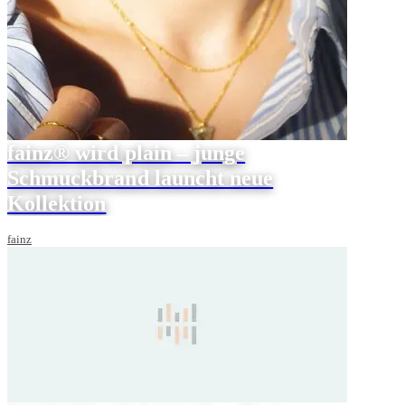
fainz® wird plain – junge
Schmuckbrand launcht neue
Kollektion
fainz