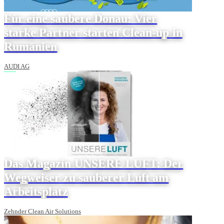
Für eine saubere Donau: Vier
starke Partner starten Clean-up in
Rumänien
AUDI AG
Das Magazin UNSERE LUFT: Der
Wegweiser zu sauberer Luft am
Arbeitsplatz
Zehnder Clean Air Solutions