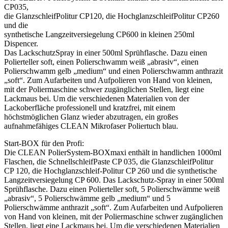
CP035,
die GlanzschleifPolitur CP120, die HochglanzschleifPolitur CP260
und die
synthetische Langzeitversiegelung CP600 in kleinen 250ml
Dispencer.
Das LackschutzSpray in einer 500ml Sprühflasche. Dazu einen
Polierteller soft, einen Polierschwamm weiß „abrasiv“, einen
Polierschwamm gelb „medium“ und einen Polierschwamm anthrazit
„soft“. Zum Aufarbeiten und Aufpolieren von Hand von kleinen,
mit der Poliermaschine schwer zugänglichen Stellen, liegt eine
Lackmaus bei. Um die verschiedenen Materialien von der
Lackoberfläche professionell und kratzfrei, mit einem
höchstmöglichen Glanz wieder abzutragen, ein großes
aufnahmefähiges CLEAN Mikrofaser Poliertuch blau.
Start-BOX für den Profi:
Die CLEAN PolierSystem-BOXmaxi enthält in handlichen 1000ml
Flaschen, die SchnellschleifPaste CP 035, die GlanzschleifPolitur
CP 120, die Hochglanzschleif-Politur CP 260 und die synthetische
Langzeitversiegelung CP 600. Das Lackschutz-Spray in einer 500ml
Sprühflasche. Dazu einen Polierteller soft, 5 Polierschwämme weiß
„abrasiv“, 5 Polierschwämme gelb „medium“ und 5
Polierschwämme anthrazit „soft“. Zum Aufarbeiten und Aufpolieren
von Hand von kleinen, mit der Poliermaschine schwer zugänglichen
Stellen, liegt eine Lackmaus bei. Um die verschiedenen Materialien