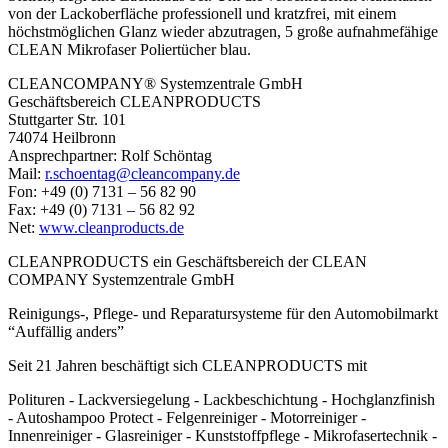
von der Lackoberfläche professionell und kratzfrei, mit einem
höchstmöglichen Glanz wieder abzutragen, 5 große aufnahmefähige
CLEAN Mikrofaser Poliertücher blau.
CLEANCOMPANY® Systemzentrale GmbH
Geschäftsbereich CLEANPRODUCTS
Stuttgarter Str. 101
74074 Heilbronn
Ansprechpartner: Rolf Schöntag
Mail:
r.schoentag@cleancompany.de
Fon: +49 (0) 7131 – 56 82 90
Fax: +49 (0) 7131 – 56 82 92
Net:
www.cleanproducts.de
CLEANPRODUCTS ein Geschäftsbereich der CLEAN
COMPANY Systemzentrale GmbH
Reinigungs-, Pflege- und Reparatursysteme für den Automobilmarkt
“Auffällig anders”
Seit 21 Jahren beschäftigt sich CLEANPRODUCTS mit
Polituren - Lackversiegelung - Lackbeschichtung - Hochglanzfinish
- Autoshampoo Protect - Felgenreiniger - Motorreiniger -
Innenreiniger - Glasreiniger - Kunststoffpflege - Mikrofasertechnik -