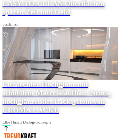
EASY-TO-CLEAN Oberflächen
sparen Zeit und Geld
Starfinish
Lichtechter Hochglanz mit
schnellem Materialaufbau: Neues,
hochglänzendes Lacksystem von
CROMA LACKE
Elke Hirsch Dialog-Konzepte