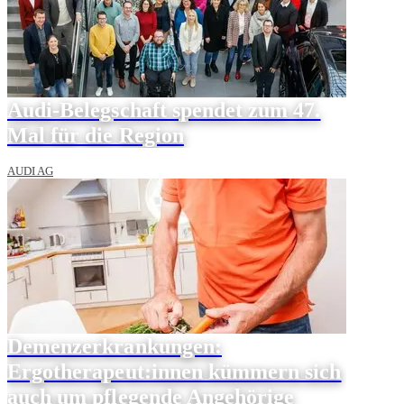
Audi-Belegschaft spendet zum 47.
Mal für die Region
AUDI AG
Demenzerkrankungen:
Ergotherapeut:innen kümmern sich
auch um pflegende Angehörige