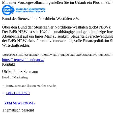
Mit einer Vorsorgevollmacht genießen Sie im Urlaub ein Plus an Sicher
Bund der Steuerzahler Nordrhein-Westfalen e.V.
Über den Bund der Steuerzahler Nordrhein-Westfalen (BdSt NRW):
Der BdSt NRW ist seit 1949 die unabhängige und gemeinnützige Interes
Abgabenlast auf ein faires Maß zu senken, Steuergeldverschwendung 
der BdSt NRW aktiv für eine verantwortungsvolle Finanzpolitik im S
Wirtschaftssektor:
AUTOMATISIERUNGSTECHNIK
BAUGEWERBE
BERATUNG UND CONSULTING
BILDUNG
https://steuerzahler.de/nrw/
Kontakt
Ulrike Janitz-Seemann
Head of Marketing
janitz-seemann@steuerzahler-nrw.de
+49 211 9917587
ZUM NEWSROOM »
Thematisch passend