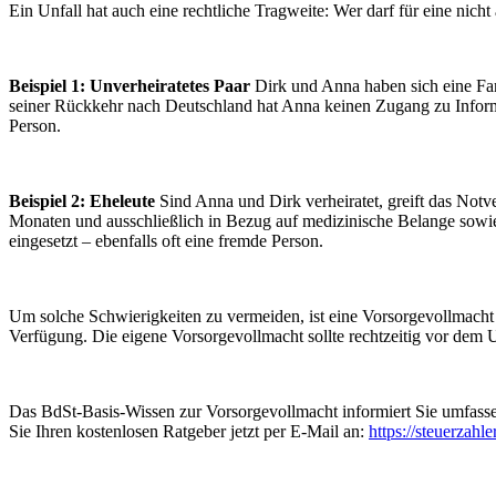
Ein Unfall hat auch eine rechtliche Tragweite: Wer darf für eine nic
Beispiel 1: Unverheiratetes Paar
Dirk und Anna haben sich eine Fami
seiner Rückkehr nach Deutschland hat Anna keinen Zugang zu Informat
Person.
Beispiel 2: Eheleute
Sind Anna und Dirk verheiratet, greift das Notv
Monaten und ausschließlich in Bezug auf medizinische Belange sowie 
eingesetzt – ebenfalls oft eine fremde Person.
Um solche Schwierigkeiten zu vermeiden, ist eine Vorsorgevollmacht fü
Verfügung. Die eigene Vorsorgevollmacht sollte rechtzeitig vor dem 
Das BdSt-Basis-Wissen zur Vorsorgevollmacht informiert Sie umfassend
Sie Ihren kostenlosen Ratgeber jetzt per E-Mail an:
https://steuerzahl