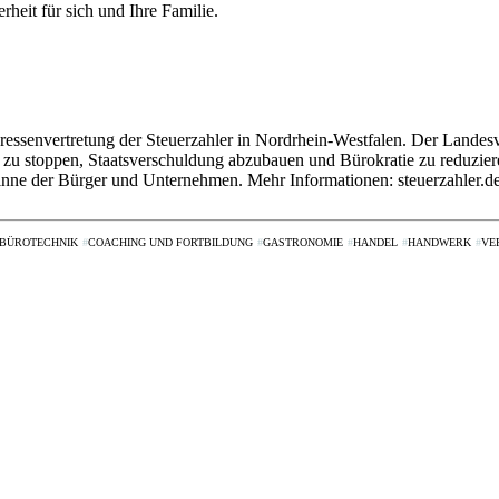
heit für sich und Ihre Familie.
senvertretung der Steuerzahler in Nordrhein-Westfalen. Der Landesverb
zu stoppen, Staatsverschuldung abzubauen und Bürokratie zu reduzieren
inne der Bürger und Unternehmen. Mehr Informationen: steuerzahler.d
BÜROTECHNIK
COACHING UND FORTBILDUNG
GASTRONOMIE
HANDEL
HANDWERK
VE