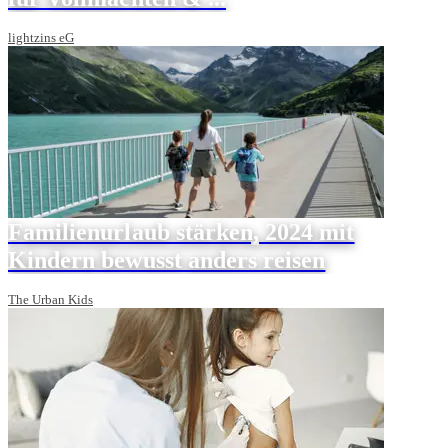
lightzins eG
Familienurlaub stärken, 2024 mit
Kindern bewusst anders reisen
The Urban Kids