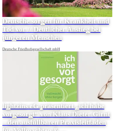
Deutsche sorgen für Krankheit und
Tod vor // Deutlicher Anstieg bei
jüngeren Menschen
Deutsche Friedhofsgesellschaft mbH
lightzins eG präsentiert „ich habe
vorgesorgt“ von Klaus Dieter Girnt
– den ausfüllbaren Praxisleitfaden
für Vollmachten & ...