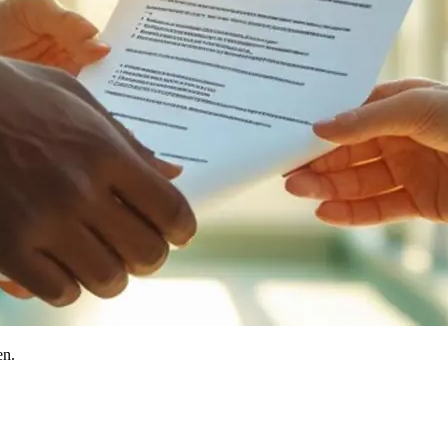
en.
!