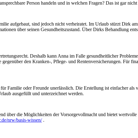
ht ansprechbare Person handeln und in welchen Fragen? Das ist gar nicht
lie aufgebaut, sind jedoch nicht verheiratet. Im Urlaub stürzt Dirk a
ionen über seinen Gesundheitszustand. Über Dirks Behandlung entschei
ertretungsrecht. Deshalb kann Anna im Falle gesundheitlicher Probleme 
gegenüber den Kranken-, Pflege- und Rentenversicherungen. Für finanzi
r Familie oder Freunde unerlässlich. Die Erstellung ist einfacher als 
Urlaub ausgefüllt und unterzeichnet werden.
 über die Möglichkeiten der Vorsorgevollmacht und bietet wertvolle Ti
er.de/nrw/basis-wissen/
.