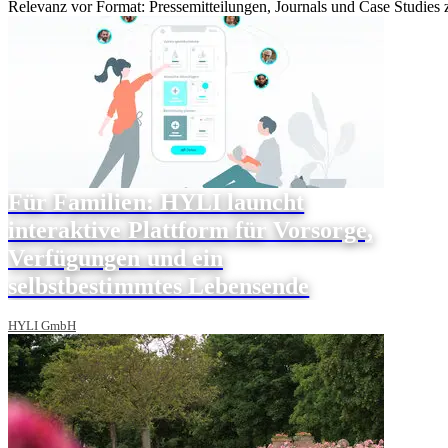
Relevanz vor Format: Pressemitteilungen, Journals und Case Studies
Für Familien: HYLI launcht
interaktive Plattform für Vorsorge,
Verfügungen und ein
selbstbestimmtes Lebensende
HYLI GmbH