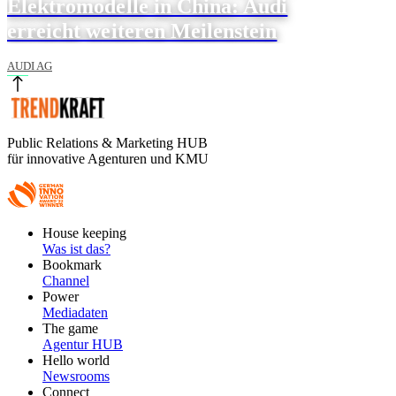
Elektromodelle in China: Audi
erreicht weiteren Meilenstein
AUDI AG
Public Relations & Marketing HUB
für innovative Agenturen und KMU
Footer
House keeping
Main
Was ist das?
Bookmark
Channel
Power
Mediadaten
The game
Agentur HUB
Hello world
Newsrooms
Connect