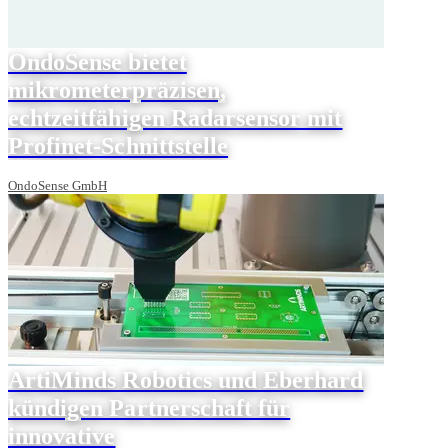
OndoSense bietet
mikrometerpräzisen,
echtzeitfähigen Radarsensor mit
Profinet-Schnittstelle
OndoSense GmbH
ArtiMinds Robotics und Eberhard
kündigen Partnerschaft für
innovative