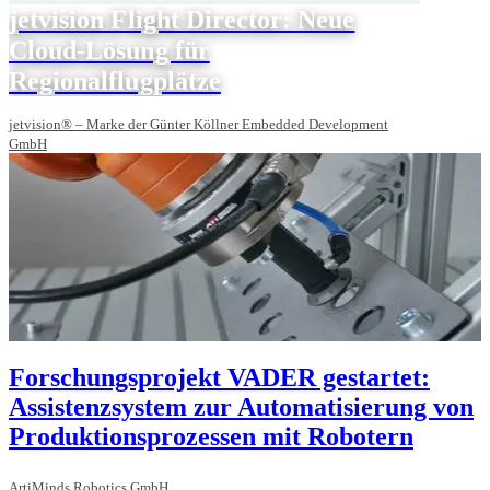
jetvision Flight Director: Neue
Cloud-Lösung für
Regionalflugplätze
jetvision® – Marke der Günter Köllner Embedded Development
GmbH
Forschungsprojekt VADER gestartet:
Assistenzsystem zur Automatisierung von
Produktionsprozessen mit Robotern
ArtiMinds Robotics GmbH