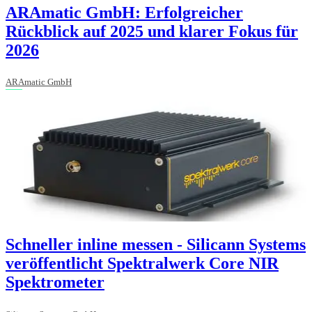
ARAmatic GmbH: Erfolgreicher
Rückblick auf 2025 und klarer Fokus für
2026
ARAmatic GmbH
Schneller inline messen - Silicann Systems
veröffentlicht Spektralwerk Core NIR
Spektrometer