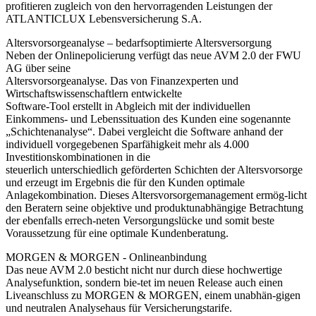
profitieren zugleich von den hervorragenden Leistungen der
ATLANTICLUX Lebensversicherung S.A.
Altersvorsorgeanalyse – bedarfsoptimierte Altersversorgung
Neben der Onlinepolicierung verfügt das neue AVM 2.0 der FWU
AG über seine
Altersvorsorgeanalyse. Das von Finanzexperten und
Wirtschaftswissenschaftlern entwickelte
Software-Tool erstellt in Abgleich mit der individuellen
Einkommens- und Lebenssituation des Kunden eine sogenannte
„Schichtenanalyse“. Dabei vergleicht die Software anhand der
individuell vorgegebenen Sparfähigkeit mehr als 4.000
Investitionskombinationen in die
steuerlich unterschiedlich geförderten Schichten der Altersvorsorge
und erzeugt im Ergebnis die für den Kunden optimale
Anlagekombination. Dieses Altersvorsorgemanagement ermög-licht
den Beratern seine objektive und produktunabhängige Betrachtung
der ebenfalls errech-neten Versorgungslücke und somit beste
Voraussetzung für eine optimale Kundenberatung.
MORGEN & MORGEN - Onlineanbindung
Das neue AVM 2.0 besticht nicht nur durch diese hochwertige
Analysefunktion, sondern bie-tet im neuen Release auch einen
Liveanschluss zu MORGEN & MORGEN, einem unabhän-gigen
und neutralen Analysehaus für Versicherungstarife.