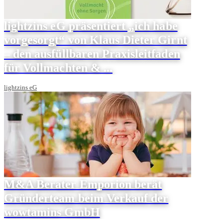
lightzins eG präsentiert „ich habe
vorgesorgt“ von Klaus Dieter Girnt
– den ausfüllbaren Praxisleitfaden
für Vollmachten & ...
lightzins eG
M&A Berater Emporion berät
Gründerteam beim Verkauf der
wowtamins GmbH