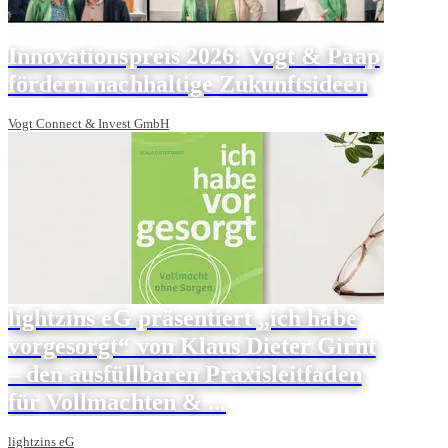
Innovationspreis 2026: Vogt & Paap
fördern nachhaltige Zukunftsideen
Vogt Connect & Invest GmbH
lightzins eG präsentiert „ich habe
vorgesorgt“ von Klaus Dieter Girnt
– den ausfüllbaren Praxisleitfaden
für Vollmachten & ...
lightzins eG