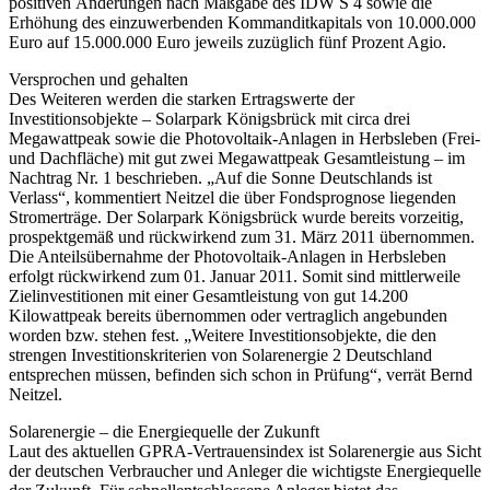
positiven Änderungen nach Maßgabe des IDW S 4 sowie die
Erhöhung des einzuwerbenden Kommanditkapitals von 10.000.000
Euro auf 15.000.000 Euro jeweils zuzüglich fünf Prozent Agio.
Versprochen und gehalten
Des Weiteren werden die starken Ertragswerte der
Investitionsobjekte – Solarpark Königsbrück mit circa drei
Megawattpeak sowie die Photovoltaik-Anlagen in Herbsleben (Frei-
und Dachfläche) mit gut zwei Megawattpeak Gesamtleistung – im
Nachtrag Nr. 1 beschrieben. „Auf die Sonne Deutschlands ist
Verlass“, kommentiert Neitzel die über Fondsprognose liegenden
Stromerträge. Der Solarpark Königsbrück wurde bereits vorzeitig,
prospektgemäß und rückwirkend zum 31. März 2011 übernommen.
Die Anteilsübernahme der Photovoltaik-Anlagen in Herbsleben
erfolgt rückwirkend zum 01. Januar 2011. Somit sind mittlerweile
Zielinvestitionen mit einer Gesamtleistung von gut 14.200
Kilowattpeak bereits übernommen oder vertraglich angebunden
worden bzw. stehen fest. „Weitere Investitionsobjekte, die den
strengen Investitionskriterien von Solarenergie 2 Deutschland
entsprechen müssen, befinden sich schon in Prüfung“, verrät Bernd
Neitzel.
Solarenergie – die Energiequelle der Zukunft
Laut des aktuellen GPRA-Vertrauensindex ist Solarenergie aus Sicht
der deutschen Verbraucher und Anleger die wichtigste Energiequelle