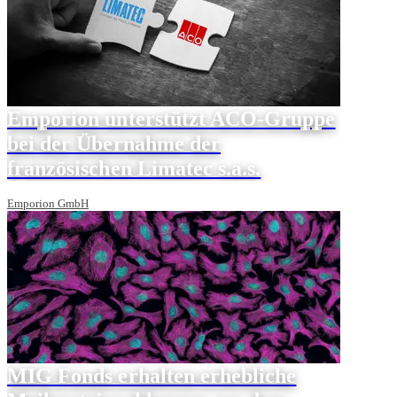
Emporion unterstützt ACO-Gruppe
bei der Übernahme der
französischen Limatec s.a.s.
Emporion GmbH
MIG Fonds erhalten erhebliche