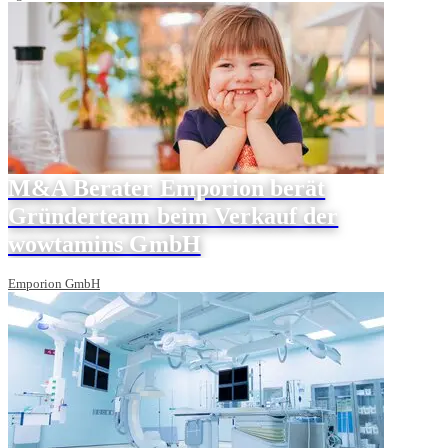
M&A Berater Emporion berät
Gründerteam beim Verkauf der
wowtamins GmbH
Emporion GmbH