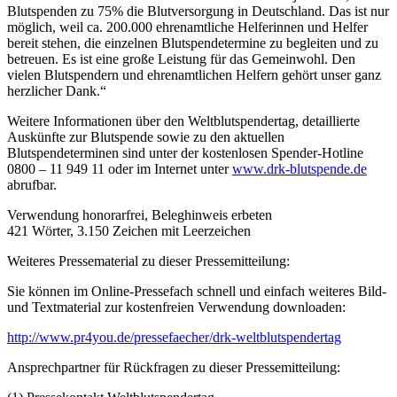
Blutspenden zu 75% die Blutversorgung in Deutschland. Das ist nur
möglich, weil ca. 200.000 ehrenamtliche Helferinnen und Helfer
bereit stehen, die einzelnen Blutspendetermine zu begleiten und zu
betreuen. Es ist eine große Leistung für das Gemeinwohl. Den
vielen Blutspendern und ehrenamtlichen Helfern gehört unser ganz
herzlicher Dank.“
Weitere Informationen über den Weltblutspendertag, detaillierte
Auskünfte zur Blutspende sowie zu den aktuellen
Blutspendeterminen sind unter der kostenlosen Spender-Hotline
0800 – 11 949 11 oder im Internet unter
www.drk-blutspende.de
abrufbar.
Verwendung honorarfrei, Beleghinweis erbeten
421 Wörter, 3.150 Zeichen mit Leerzeichen
Weiteres Pressematerial zu dieser Pressemitteilung:
Sie können im Online-Pressefach schnell und einfach weiteres Bild-
und Textmaterial zur kostenfreien Verwendung downloaden:
http://www.pr4you.de/pressefaecher/drk-weltblutspendertag
Ansprechpartner für Rückfragen zu dieser Pressemitteilung: