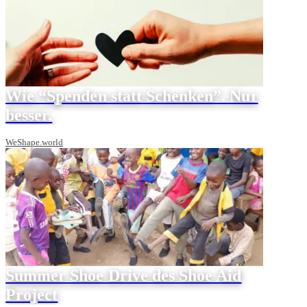
Wie “Spenden statt Schenken”. Nur
besser.
WeShape.world
Summer Shoe Drive des Shoe Aid
Project