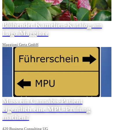
Blühender Kamelien-Katalog am
Lago Maggiore
Maggioni Gretz GmbH
Muss ein Cannabis-Patient
eigentlich eine MPU-Prüfung
machen?
420 Business Consulting UG