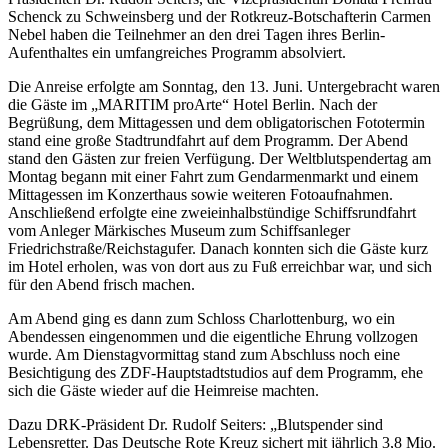
Schenck zu Schweinsberg und der Rotkreuz-Botschafterin Carmen
Nebel haben die Teilnehmer an den drei Tagen ihres Berlin-
Aufenthaltes ein umfangreiches Programm absolviert.
Die Anreise erfolgte am Sonntag, den 13. Juni. Untergebracht waren
die Gäste im „MARITIM proArte“ Hotel Berlin. Nach der
Begrüßung, dem Mittagessen und dem obligatorischen Fototermin
stand eine große Stadtrundfahrt auf dem Programm. Der Abend
stand den Gästen zur freien Verfügung. Der Weltblutspendertag am
Montag begann mit einer Fahrt zum Gendarmenmarkt und einem
Mittagessen im Konzerthaus sowie weiteren Fotoaufnahmen.
Anschließend erfolgte eine zweieinhalbstündige Schiffsrundfahrt
vom Anleger Märkisches Museum zum Schiffsanleger
Friedrichstraße/Reichstagufer. Danach konnten sich die Gäste kurz
im Hotel erholen, was von dort aus zu Fuß erreichbar war, und sich
für den Abend frisch machen.
Am Abend ging es dann zum Schloss Charlottenburg, wo ein
Abendessen eingenommen und die eigentliche Ehrung vollzogen
wurde. Am Dienstagvormittag stand zum Abschluss noch eine
Besichtigung des ZDF-Hauptstadtstudios auf dem Programm, ehe
sich die Gäste wieder auf die Heimreise machten.
Dazu DRK-Präsident Dr. Rudolf Seiters: „Blutspender sind
Lebensretter. Das Deutsche Rote Kreuz sichert mit jährlich 3,8 Mio.