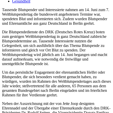
Gesundheit
Tausende Blutspender und Interessierte nahmen am 14. Juni zum 7.
Weltblutspendertag die bundesweit angebotenen Termine war,
spendeten Blut und informierten sich. Zudem wurden Blutspender
und Ehrenamtliche aus ganz Deutschland in Berlin geehrt.
Die Blutspendedienste des DRK (Deutsches Rotes Kreuz) boten
zum gestrigen Weltblutspendertag in ganz Deutschland zahlreiche
Blutspendetermine an. Tausende Interessierte nutzten die
Gelegenheit, um sich ausführlich über das Thema Blutspende zu
informieren und gleich vor Ort Blut zu spenden. Der
Weltblutspendertag wird jährlich am 14. Juni begangen und macht
darauf aufmerksam, wie notwendig die freiwillige und
unentgeltliche Blutspende ist.
Um das persönliche Engagement der ehrenamtlichen Helfer oder
Blutspender, die sich besonders verdient gemacht haben, zu
würdigen, wurden im Rahmen des Weltblutspendertages auch dieses
Jahr wieder, stellvertretend für alle anderen, 65 Personen aus dem
gesamten Bundesgebiet nach Berlin eingeladen und im feierlichen
Rahmen für ihre Verdienste geehrt.
Neben der Auszeichnung mit der von Jette Joop designten
Ehrennadel und der Übergabe einer Ehrenurkunde durch den DRK-
Präsidenten Dr. Rudolf Seiters, die Vizepräsidentin Donata Freifrau