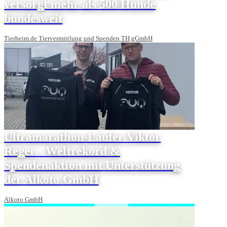
versorgt mehr als 500 Hunde
bundesweit
Tierheim.de Tiervermittlung und Spenden TH gGmbH
Ultramarathon-Läufer Viktor
Reger - Weltrekord &
Spendenaktion mit Unterstützung
der Alkoto GmbH
Alkoto GmbH