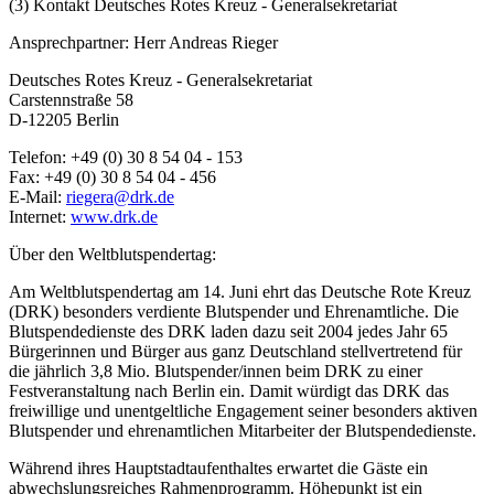
(3) Kontakt Deutsches Rotes Kreuz - Generalsekretariat
Ansprechpartner: Herr Andreas Rieger
Deutsches Rotes Kreuz - Generalsekretariat
Carstennstraße 58
D-12205 Berlin
Telefon: +49 (0) 30 8 54 04 - 153
Fax: +49 (0) 30 8 54 04 - 456
E-Mail:
riegera@drk.de
Internet:
www.drk.de
Über den Weltblutspendertag:
Am Weltblutspendertag am 14. Juni ehrt das Deutsche Rote Kreuz
(DRK) besonders verdiente Blutspender und Ehrenamtliche. Die
Blutspendedienste des DRK laden dazu seit 2004 jedes Jahr 65
Bürgerinnen und Bürger aus ganz Deutschland stellvertretend für
die jährlich 3,8 Mio. Blutspender/innen beim DRK zu einer
Festveranstaltung nach Berlin ein. Damit würdigt das DRK das
freiwillige und unentgeltliche Engagement seiner besonders aktiven
Blutspender und ehrenamtlichen Mitarbeiter der Blutspendedienste.
Während ihres Hauptstadtaufenthaltes erwartet die Gäste ein
abwechslungsreiches Rahmenprogramm. Höhepunkt ist ein