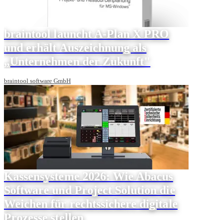
braintool launcht A-Plan X PRO
und erhält Auszeichnung als
„Unternehmen der Zukunft"
braintool software GmbH
Kassensysteme 2026: Wie Abacus
Software und Project Solution die
Weichen für rechtssichere digitale
Prozesse stellen