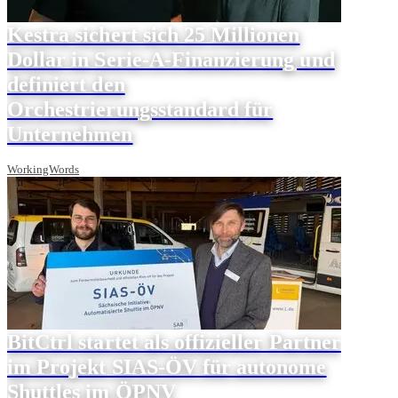
Kestra sichert sich 25 Millionen
Dollar in Serie-A-Finanzierung und
definiert den
Orchestrierungsstandard für
Unternehmen
WorkingWords
BitCtrl startet als offizieller Partner
im Projekt SIAS-ÖV für autonome
Shuttles im ÖPNV