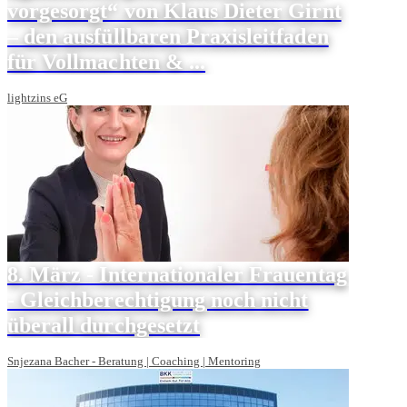
vorgesorgt“ von Klaus Dieter Girnt
– den ausfüllbaren Praxisleitfaden
für Vollmachten & ...
lightzins eG
8. März - Internationaler Frauentag
- Gleichberechtigung noch nicht
überall durchgesetzt
Snjezana Bacher - Beratung | Coaching | Mentoring