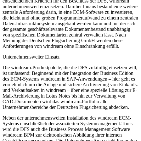
entscheidenden Kriterien für den Beschluss der DFS, windream
unternehmensweit einzusetzen. Darüber hinaus bestand eine weitere
zentrale Anforderung darin, in eine ECM-Software zu investieren,
die leicht und ohne großen Programmieraufwand zu einem zentralen
Daten-Infrastruktursystem ausgebaut werden kann und mit der sich
der gesamte geschäftsrelevante Dokumentenbestand unabhängig
von spezifischen Dokumentarten zentral verwalten lässt. Nach
Meinung der Deutschen Flugsicherung GmbH werden diese
Anforderungen von windream ohne Einschränkung erfüllt.
Unternehmensweiter Einsatz
Die windream-Produktpalette, die die DFS zukünftig einsetzen will,
ist umfassend: Beginnend mit der Integration der Business Edition
des ECM-Systems windream in SAP-Anwendungen – hier geht es
vornehmlich um die Anlage und sichere Archivierung von Einkaufs-
und Verkaufsakten in windream – über eine spezielle Lösung zur E-
Mail-Archivierung in Lotus Notes bis hin zur Verwaltung von
CAD-Dokumenten wird das windream-Portfolio alle
Unternehmensbereiche der Deutschen Flugsicherung abdecken.
Neben der unternehmensweiten Installation des windream ECM-
Systems einschließlich der assoziierten Systemmanagement-Tools
wird die DFS auch die Business-Process-Management-Software
windream BPM zur elektronischen Abbildung ihrer internen
Geschäftsprozesse nutzen. Die Unternehmenslizenz sieht ferner den