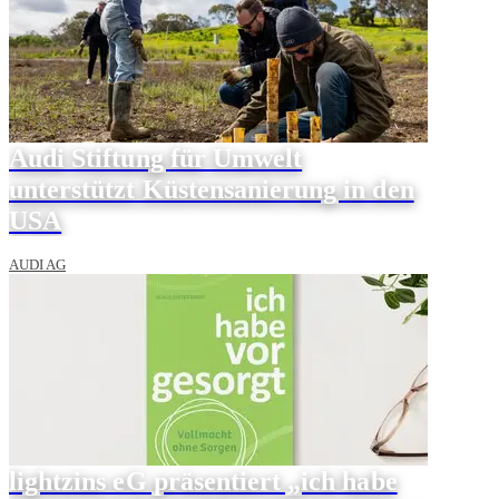
Audi Stiftung für Umwelt
unterstützt Küstensanierung in den
USA
AUDI AG
lightzins eG präsentiert „ich habe