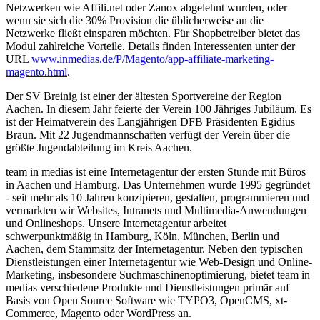
Netzwerken wie Affili.net oder Zanox abgelehnt wurden, oder
wenn sie sich die 30% Provision die üblicherweise an die
Netzwerke fließt einsparen möchten. Für Shopbetreiber bietet das
Modul zahlreiche Vorteile. Details finden Interessenten unter der
URL
www.inmedias.de/P/Magento/app-affiliate-marketing-
magento.html
.
Der SV Breinig ist einer der ältesten Sportvereine der Region
Aachen. In diesem Jahr feierte der Verein 100 Jähriges Jubiläum. Es
ist der Heimatverein des Langjährigen DFB Präsidenten Egidius
Braun. Mit 22 Jugendmannschaften verfügt der Verein über die
größte Jugendabteilung im Kreis Aachen.
team in medias ist eine Internetagentur der ersten Stunde mit Büros
in Aachen und Hamburg. Das Unternehmen wurde 1995 gegründet
- seit mehr als 10 Jahren konzipieren, gestalten, programmieren und
vermarkten wir Websites, Intranets und Multimedia-Anwendungen
und Onlineshops. Unsere Internetagentur arbeitet
schwerpunktmäßig in Hamburg, Köln, München, Berlin und
Aachen, dem Stammsitz der Internetagentur. Neben den typischen
Dienstleistungen einer Internetagentur wie Web-Design und Online-
Marketing, insbesondere Suchmaschinenoptimierung, bietet team in
medias verschiedene Produkte und Dienstleistungen primär auf
Basis von Open Source Software wie TYPO3, OpenCMS, xt-
Commerce, Magento oder WordPress an.