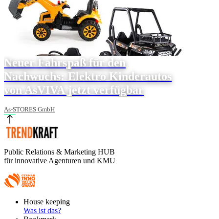
Neuer Fahrspaß für den
Nachwuchs: Elektro Kinderautos
von AsVIVA jetzt verfügbar
As-STORES GmbH
Public Relations & Marketing HUB
für innovative Agenturen und KMU
Footer
House keeping
Main
Was ist das?