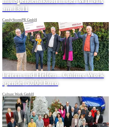
mit Spendenaktion in der WILMA
am 13.11
CandyStormPR GmbH
Feiern und Helfen – Culture Work
spendet 5.000 Euro
Culture Work GmbH