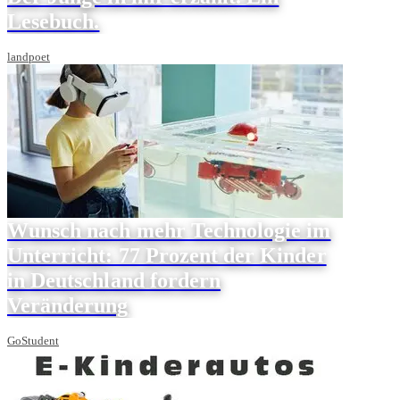
Lesebuch.
landpoet
Wunsch nach mehr Technologie im
Unterricht: 77 Prozent der Kinder
in Deutschland fordern
Veränderung
GoStudent