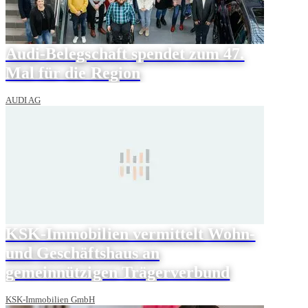
Audi-Belegschaft spendet zum 47.
Mal für die Region
AUDI AG
KSK-Immobilien vermittelt Wohn-
und Geschäftshaus an
gemeinnützigen Trägerverbund
KSK-Immobilien GmbH