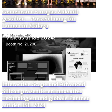
Gemeinsam Europas Zukunft
gestalten – Auszeichnung für
Lumon in Málaga
Profil Marketing oHG
Interactive Scape und Advanced
Silicon präsentieren innovative
Technologien und globale Partner
auf der ISE 2024