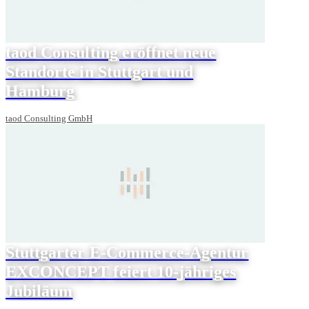
taod Consulting eröffnet neue
Standorte in Stuttgart und
Hamburg
taod Consulting GmbH
Stuttgarter E-Commerce-Agentur
EXCONCEPT feiert 10-jähriges
Jubiläum