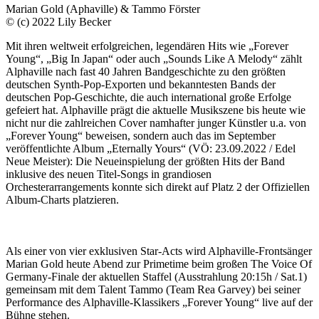
Marian Gold (Aphaville) & Tammo Förster
© (c) 2022 Lily Becker
Mit ihren weltweit erfolgreichen, legendären Hits wie „Forever
Young“, „Big In Japan“ oder auch „Sounds Like A Melody“ zählt
Alphaville nach fast 40 Jahren Bandgeschichte zu den größten
deutschen Synth-Pop-Exporten und bekanntesten Bands der
deutschen Pop-Geschichte, die auch international große Erfolge
gefeiert hat. Alphaville prägt die aktuelle Musikszene bis heute wie
nicht nur die zahlreichen Cover namhafter junger Künstler u.a. von
„Forever Young“ beweisen, sondern auch das im September
veröffentlichte Album „Eternally Yours“ (VÖ: 23.09.2022 / Edel
Neue Meister): Die Neueinspielung der größten Hits der Band
inklusive des neuen Titel-Songs in grandiosen
Orchesterarrangements konnte sich direkt auf Platz 2 der Offiziellen
Album-Charts platzieren.
Als einer von vier exklusiven Star-Acts wird Alphaville-Frontsänger
Marian Gold heute Abend zur Primetime beim großen The Voice Of
Germany-Finale der aktuellen Staffel (Ausstrahlung 20:15h / Sat.1)
gemeinsam mit dem Talent Tammo (Team Rea Garvey) bei seiner
Performance des Alphaville-Klassikers „Forever Young“ live auf der
Bühne stehen.