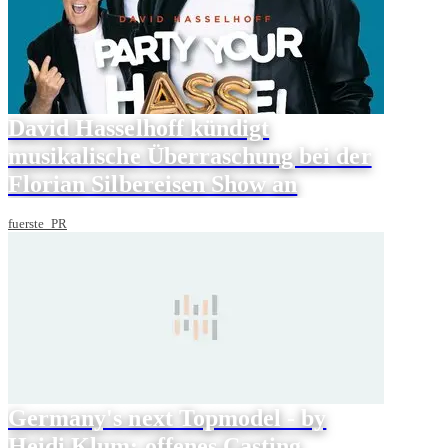
David Hasselhoff kündigt
musikalische Überraschung bei der
Florian Silbereisen Show an
fuerste_PR
Germany's next Topmodel - by
Heidi Klum: offenes Casting