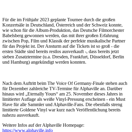
Für die im Frühjahr 2023 geplante Tournee durch die großen
Konzertsäle in Deutschland, Österreich und der Schweiz konnte,
wie schon für die Album-Produktion, das Deutsche Filmorchester
Babelsberg gewonnen werden, das mit ihrer großen Erfahrung
zwischen Pop, Film und Klassik der perfekte musikalische Partner
für das Projekt ist. Der Ansturm auf die Tickets ist so groß - die
ersten Städte sind bereits restlos ausverkauft -, dass bereits jetzt
sieben Zusatztermine (u.a. Dresden, Frankfurt, Düsseldorf, Berlin
und Hamburg) angekündigt werden konnten.
Nach dem Auftritt beim The Voice Of Germany-Finale stehen auch
für Dezember zahlreiche TV-Termine für Alphaville an. Darüber
hinaus wird „Eternally Yours“ am 25. November dieses Jahres in
limitierter Auflage als weiße Vinyl-Pressung erscheinen - ein Must
Have für alle Sammler und Alphaville-Fans. Die ebenfalls streng
limitierte Goldene Vinyl war kurz nach Veröffentlichung bereits
nahezu ausverkauft.
Weitere Infos auf der Alphaville Homepage:
https://www.alphaville.info