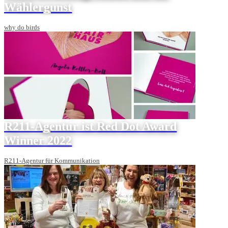
Wählergunst
why do birds
R211-Agentur ist Red Dot Award
Winner 2022
R211-Agentur für Kommunikation