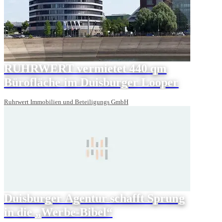
RUHRWERT vermietet 440 qm
Bürofläche im Duisburger Looper
Ruhrwert Immobilien und Beteiligungs GmbH
Duisburger Agentur schafft Sprung
in die „Werbe-Bibel“