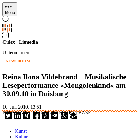
Direkt
zum
Menü
Inhalt
Culex - Litmedia
Unternehmen
NEWSROOM
Reina Ilona Vildebrand – Musikalische
Leseperformance »Mongolenkind« am
30.09.10 in Duisburg
10. Juli 2010, 13:51
PRESSEMITTEILUNG/PRESS RELEASE
Kunst
Kultur