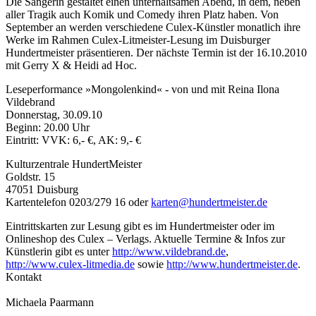
Die Sängerin gestaltet einen unterhaltsamen Abend, in dem, neben
aller Tragik auch Komik und Comedy ihren Platz haben. Von
September an werden verschiedene Culex-Künstler monatlich ihre
Werke im Rahmen Culex-Litmeister-Lesung im Duisburger
Hundertmeister präsentieren. Der nächste Termin ist der 16.10.2010
mit Gerry X & Heidi ad Hoc.
Leseperformance »Mongolenkind« - von und mit Reina Ilona
Vildebrand
Donnerstag, 30.09.10
Beginn: 20.00 Uhr
Eintritt: VVK: 6,- €, AK: 9,- €
Kulturzentrale HundertMeister
Goldstr. 15
47051 Duisburg
Kartentelefon 0203/279 16 oder
karten@hundertmeister.de
Eintrittskarten zur Lesung gibt es im Hundertmeister oder im
Onlineshop des Culex – Verlags. Aktuelle Termine & Infos zur
Künstlerin gibt es unter
http://www.vildebrand.de
,
http://www.culex-litmedia.de
sowie
http://www.hundertmeister.de
.
Kontakt
Michaela Paarmann