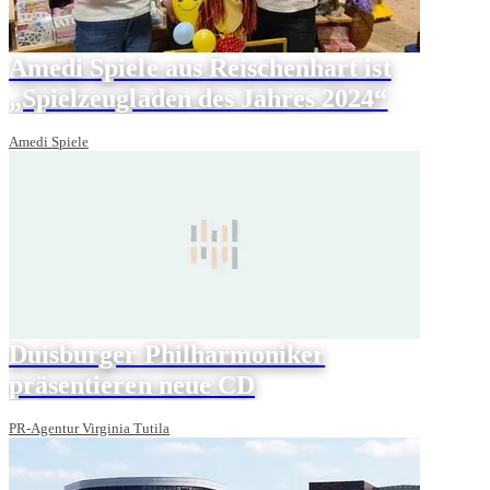
Amedi Spiele aus Reischenhart ist
„Spielzeugladen des Jahres 2024“
Amedi Spiele
Duisburger Philharmoniker
präsentieren neue CD
PR-Agentur Virginia Tutila