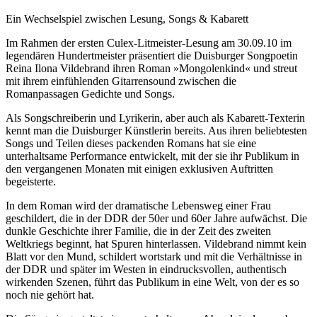
Ein Wechselspiel zwischen Lesung, Songs & Kabarett
Im Rahmen der ersten Culex-Litmeister-Lesung am 30.09.10 im
legendären Hundertmeister präsentiert die Duisburger Songpoetin
Reina Ilona Vildebrand ihren Roman »Mongolenkind« und streut
mit ihrem einfühlenden Gitarrensound zwischen die
Romanpassagen Gedichte und Songs.
Als Songschreiberin und Lyrikerin, aber auch als Kabarett-Texterin
kennt man die Duisburger Künstlerin bereits. Aus ihren beliebtesten
Songs und Teilen dieses packenden Romans hat sie eine
unterhaltsame Performance entwickelt, mit der sie ihr Publikum in
den vergangenen Monaten mit einigen exklusiven Auftritten
begeisterte.
In dem Roman wird der dramatische Lebensweg einer Frau
geschildert, die in der DDR der 50er und 60er Jahre aufwächst. Die
dunkle Geschichte ihrer Familie, die in der Zeit des zweiten
Weltkriegs beginnt, hat Spuren hinterlassen. Vildebrand nimmt kein
Blatt vor den Mund, schildert wortstark und mit die Verhältnisse in
der DDR und später im Westen in eindrucksvollen, authentisch
wirkenden Szenen, führt das Publikum in eine Welt, von der es so
noch nie gehört hat.