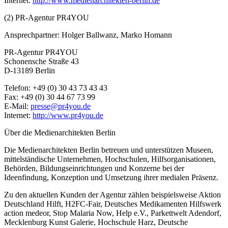
Internet:
http://www.medienarchitekten-berlin.de
(2) PR-Agentur PR4YOU
Ansprechpartner: Holger Ballwanz, Marko Homann
PR-Agentur PR4YOU
Schonensche Straße 43
D-13189 Berlin
Telefon: +49 (0) 30 43 73 43 43
Fax: +49 (0) 30 44 67 73 99
E-Mail:
presse@pr4you.de
Internet:
http://www.pr4you.de
Über die Medienarchitekten Berlin
Die Medienarchitekten Berlin betreuen und unterstützen Museen,
mittelständische Unternehmen, Hochschulen, Hilfsorganisationen,
Behörden, Bildungseinrichtungen und Konzerne bei der
Ideenfindung, Konzeption und Umsetzung ihrer medialen Präsenz.
Zu den aktuellen Kunden der Agentur zählen beispielsweise Aktion
Deutschland Hilft, H2FC-Fair, Deutsches Medikamenten Hilfswerk
action medeor, Stop Malaria Now, Help e.V., Parkettwelt Adendorf,
Mecklenburg Kunst Galerie, Hochschule Harz, Deutsche