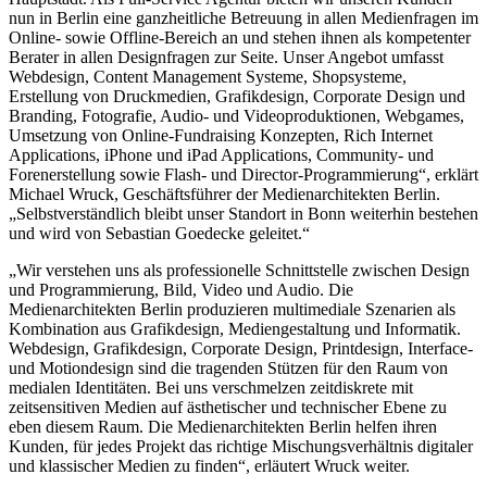
nun in Berlin eine ganzheitliche Betreuung in allen Medienfragen im
Online- sowie Offline-Bereich an und stehen ihnen als kompetenter
Berater in allen Designfragen zur Seite. Unser Angebot umfasst
Webdesign, Content Management Systeme, Shopsysteme,
Erstellung von Druckmedien, Grafikdesign, Corporate Design und
Branding, Fotografie, Audio- und Videoproduktionen, Webgames,
Umsetzung von Online-Fundraising Konzepten, Rich Internet
Applications, iPhone und iPad Applications, Community- und
Forenerstellung sowie Flash- und Director-Programmierung“, erklärt
Michael Wruck, Geschäftsführer der Medienarchitekten Berlin.
„Selbstverständlich bleibt unser Standort in Bonn weiterhin bestehen
und wird von Sebastian Goedecke geleitet.“
„Wir verstehen uns als professionelle Schnittstelle zwischen Design
und Programmierung, Bild, Video und Audio. Die
Medienarchitekten Berlin produzieren multimediale Szenarien als
Kombination aus Grafikdesign, Mediengestaltung und Informatik.
Webdesign, Grafikdesign, Corporate Design, Printdesign, Interface-
und Motiondesign sind die tragenden Stützen für den Raum von
medialen Identitäten. Bei uns verschmelzen zeitdiskrete mit
zeitsensitiven Medien auf ästhetischer und technischer Ebene zu
eben diesem Raum. Die Medienarchitekten Berlin helfen ihren
Kunden, für jedes Projekt das richtige Mischungsverhältnis digitaler
und klassischer Medien zu finden“, erläutert Wruck weiter.