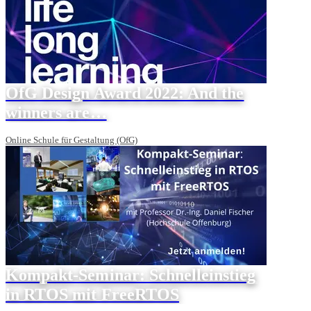
OfG Design Award 2022: And the
winners are…
Online Schule für Gestaltung (OfG)
Kompakt-Seminar: Schnelleinstieg
in RTOS mit FreeRTOS