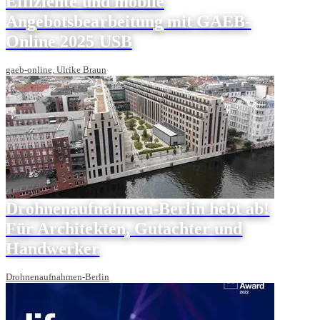
Effiziente und mobile
Angebotsbearbeitung mit GAEB-
Online 2025 USB
gaeb-online, Ulrike Braun
Drohnenaufnahmen-Berlin hebt ab!
Für Architekten, Gutachter und
Handwerker
Drohnenaufnahmen-Berlin