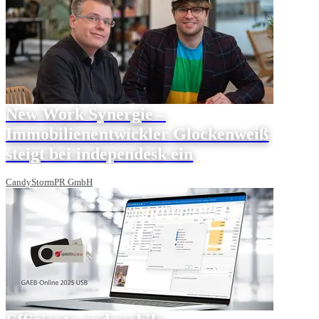
New Work Synergie ‒
Immobilienentwickler Glockenweiß
steigt bei independesk ein
CandyStormPR GmbH