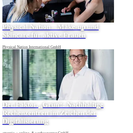
Physical Nation – Make-up und
Skincare für aktive Frauen
Physical Nation International GmbH
Der Faktor „Grün“: Nachhaltige
Rechenzentren im Zeichen der
Digitalisierung
attentio :: online- & werbeagentur GmbH