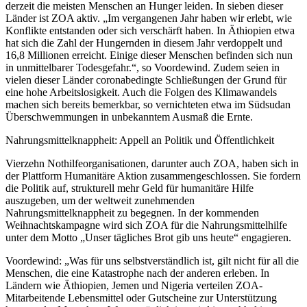
derzeit die meisten Menschen an Hunger leiden. In sieben dieser
Länder ist ZOA aktiv. „Im vergangenen Jahr haben wir erlebt, wie
Konflikte entstanden oder sich verschärft haben. In Äthiopien etwa
hat sich die Zahl der Hungernden in diesem Jahr verdoppelt und
16,8 Millionen erreicht. Einige dieser Menschen befinden sich nun
in unmittelbarer Todesgefahr.“, so Voordewind. Zudem seien in
vielen dieser Länder coronabedingte Schließungen der Grund für
eine hohe Arbeitslosigkeit. Auch die Folgen des Klimawandels
machen sich bereits bemerkbar, so vernichteten etwa im Südsudan
Überschwemmungen in unbekanntem Ausmaß die Ernte.
Nahrungsmittelknappheit: Appell an Politik und Öffentlichkeit
Vierzehn Nothilfeorganisationen, darunter auch ZOA, haben sich in
der Plattform Humanitäre Aktion zusammengeschlossen. Sie fordern
die Politik auf, strukturell mehr Geld für humanitäre Hilfe
auszugeben, um der weltweit zunehmenden
Nahrungsmittelknappheit zu begegnen. In der kommenden
Weihnachtskampagne wird sich ZOA für die Nahrungsmittelhilfe
unter dem Motto „Unser tägliches Brot gib uns heute“ engagieren.
Voordewind: „Was für uns selbstverständlich ist, gilt nicht für all die
Menschen, die eine Katastrophe nach der anderen erleben. In
Ländern wie Äthiopien, Jemen und Nigeria verteilen ZOA-
Mitarbeitende Lebensmittel oder Gutscheine zur Unterstützung