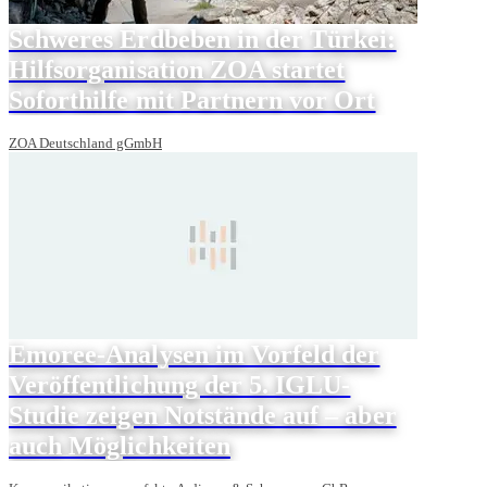
Schweres Erdbeben in der Türkei:
Hilfsorganisation ZOA startet
Soforthilfe mit Partnern vor Ort
ZOA Deutschland gGmbH
Emoree-Analysen im Vorfeld der
Veröffentlichung der 5. IGLU-
Studie zeigen Notstände auf – aber
auch Möglichkeiten